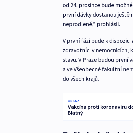
od 24. prosince bude možné l
první dávky dostanou ještě 
neprodleně,“ prohlásil.
V první fázi bude k dispozici
zdravotníci v nemocnicích, k
stavu. V Praze budou první 
a ve Všeobecné fakultní nemo
do všech krajů.
ODKAZ
Vakcína proti koronaviru do
Blatný