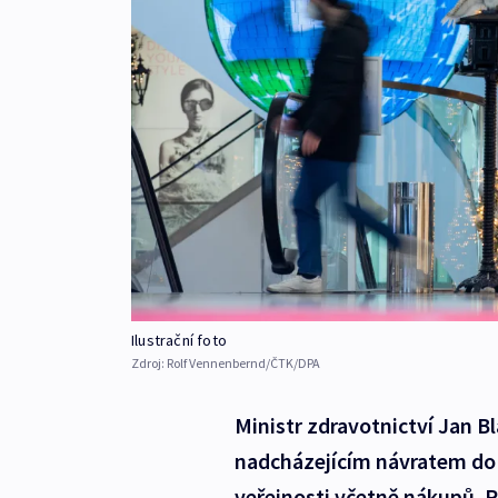
Ilustrační foto
Zdroj:
Rolf Vennenbernd/ČTK/DPA
Ministr zdravotnictví Jan B
nadcházejícím návratem do 
veřejnosti včetně nákupů. R