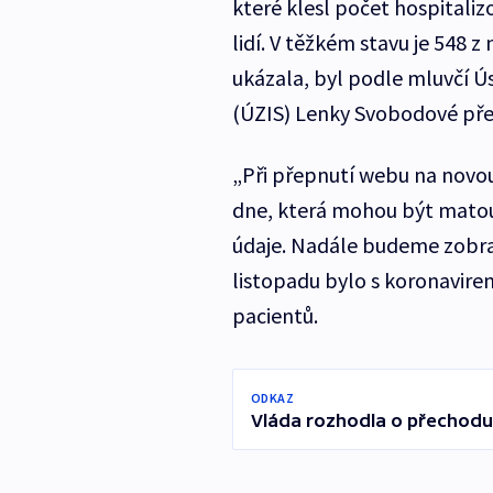
které klesl počet hospitali
lidí. V těžkém stavu je 548 z
ukázala, byl podle mluvčí Ús
(ÚZIS) Lenky Svobodové přec
„Při přepnutí webu na novou
dne, která mohou být matou
údaje. Nadále budeme zobraz
listopadu bylo s koronavirem
pacientů.
ODKAZ
Vláda rozhodla o přechodu 