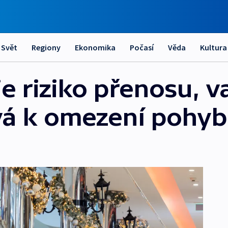
Svět
Regiony
Ekonomika
Počasí
Věda
Kultura
e riziko přenosu, v
vá k omezení pohy