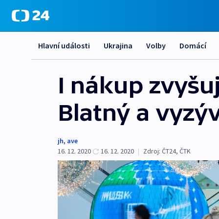
Hlavní události
Ukrajina
Volby
Domácí
I nákup zvyšuj
Blatný a vyzý
jh
,
ave
16. 12. 2020
16. 12. 2020
|
Zdroj:
ČT24
,
ČTK