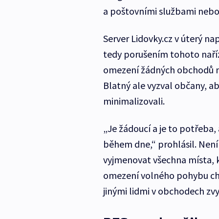
a poštovními službami neb
Server Lidovky.cz v úterý n
tedy porušením tohoto naříze
omezení žádných obchodů ned
Blatný ale vyzval občany, ab
minimalizovali.
„Je žádoucí a je to potřeba,
během dne,“ prohlásil. Není 
vyjmenovat všechna místa,
omezení volného pohybu chodi
jinými lidmi v obchodech zvy