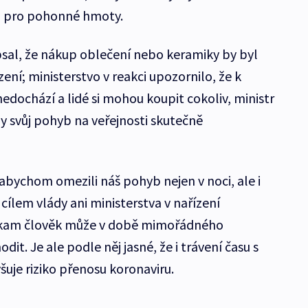
o pro pohonné hmoty.
apsal, že nákup oblečení nebo keramiky by byl
ní; ministerstvo v reakci upozornilo, že k
ochází a lidé si mohou koupit cokoliv, ministr
y svůj pohyb na veřejnosti skutečně
 abychom omezili náš pohyb nejen v noci, ale i
cílem vlády ani ministerstva v nařízení
 kam člověk může v době mimořádného
t. Je ale podle něj jasné, že i trávení času s
šuje riziko přenosu koronaviru.