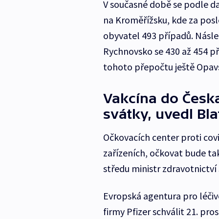
V současné době se podle dat
na Kroměřížsku, kde za posl
obyvatel 493 případů. Násl
Rychnovsko se 430 až 454 pří
tohoto přepočtu ještě Opav
Vakcína do Česk
svátky, uvedl Bla
Očkovacích center proti cov
zařízeních, očkovat bude tak
středu ministr zdravotnictví
Evropská agentura pro léčiv
firmy Pfizer schválit 21. pro