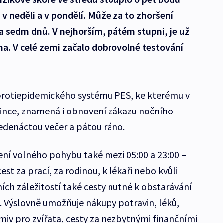
 v neděli a v pondělí. Může za to zhoršení
a sedm dnů. V nejhorším, pátém stupni, je už
aha. V celé zemi začalo dobrovolné testování
protiepidemického systému PES, ke kterému v
since, znamená i obnovení zákazu nočního
jedenáctou večer a pátou ráno.
ní volného pohybu také mezi 05:00 a 23:00 –
st za prací, za rodinou, k lékaři nebo kvůli
ích záležitostí také cesty nutné k obstarávání
. Výslovně umožňuje nákupy potravin, léků,
miv pro zvířata, cesty za nezbytnými finančními