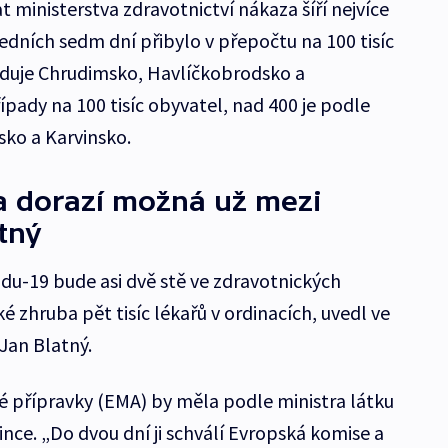
 ministerstva zdravotnictví nákaza šíří nejvíce
edních sedm dní přibylo v přepočtu na 100 tisíc
eduje Chrudimsko, Havlíčkobrodsko a
pady na 100 tisíc obyvatel, nad 400 je podle
sko a Karvinsko.
a dorazí možná už mezi
tný
idu-19 bude asi dvě stě ve zdravotnických
é zhruba pět tisíc lékařů v ordinacích, uvedl ve
 Jan Blatný.
é přípravky (EMA) by měla podle ministra látku
since. „Do dvou dní ji schválí Evropská komise a