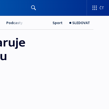
ČT
Podcasty
Sport
SLEDOVAT
aruje
bu