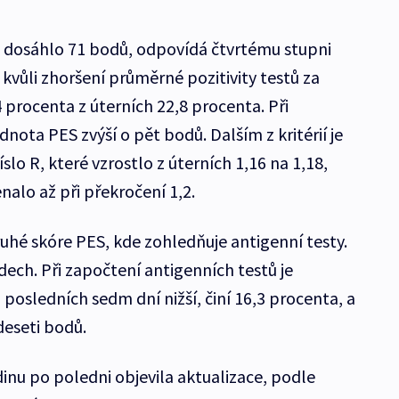
u dosáhlo 71 bodů, odpovídá čtvrtému stupni
 kvůli zhoršení průměrné pozitivity testů za
 procenta z úterních 22,8 procenta. Při
nota PES zvýší o pět bodů. Dalším z kritérií je
lo R, které vzrostlo z úterních 1,16 na 1,18,
alo až při překročení 1,2.
ruhé skóre PES, kde zohledňuje antigenní testy.
ech. Při započtení antigenních testů je
 posledních sedm dní nižší, činí 16,3 procenta, a
deseti bodů.
inu po poledni objevila aktualizace, podle