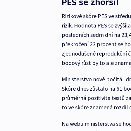
PES se zhoršil
Rizikové skóre PES ve střed
rizik. Hodnota PES se zvýšila
posledních sedm dní na 23,4
překročení 23 procent se hod
zjednodušené reprodukční čís
bodový růst by to ale znamen
Ministerstvo nově počítá i d
Skóre dnes zůstalo na 61 bod
průměrná pozitivita testů za
to ve skóre znamená rozdíl 
Na webu ministerstva se hod