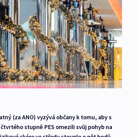
latný (za ANO) vyzývá občany k tomu, aby s
čtvrtého stupně PES omezili svůj pohyb na
izikové skóre ve středu stouplo o pět bodů