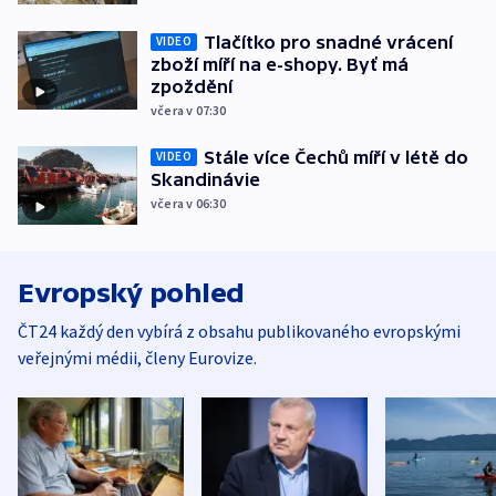
Tlačítko pro snadné vrácení
VIDEO
zboží míří na e-shopy. Byť má
zpoždění
včera v 07:30
Stále více Čechů míří v létě do
VIDEO
Skandinávie
včera v 06:30
Evropský pohled
ČT24 každý den vybírá z obsahu publikovaného evropskými
veřejnými médii, členy Eurovize.