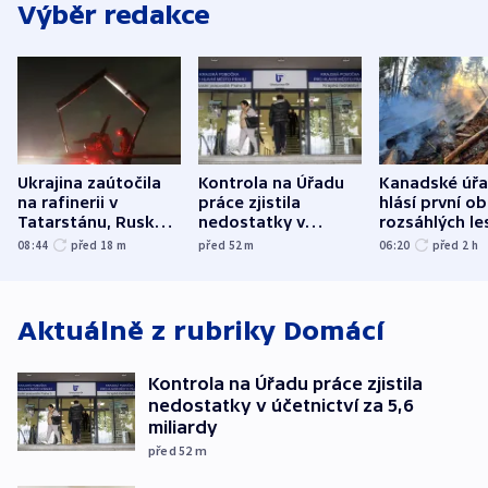
Výběr redakce
Ukrajina zaútočila
Kontrola na Úřadu
Kanadské úř
na rafinerii v
práce zjistila
hlásí první o
Tatarstánu, Rusko
nedostatky v
rozsáhlých le
udeřilo na Sumy a
účetnictví za 5,6
požárů
08:44
před 18
m
před 52
m
06:20
před 2
h
Oděsu
miliardy
Aktuálně z rubriky
Domácí
Kontrola na Úřadu práce zjistila
nedostatky v účetnictví za 5,6
miliardy
před 52
m