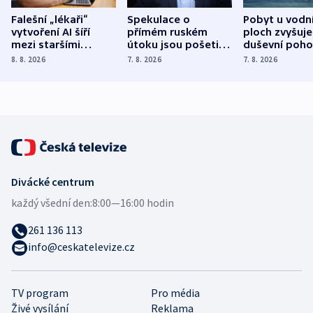
Falešní „lékaři“
Spekulace o
Pobyt u vodn
vytvoření AI šíří
přímém ruském
ploch zvyšuje
mezi staršími
útoku jsou pošetilé,
duševní poho
Poláky nebezpečné
míní estonský
ukázala
8. 8. 2026
7. 8. 2026
7. 8. 2026
zdravotní rady
bezpečnostní
mezinárodní 
expert
Divácké centrum
každý všední den:
8:00—16:00 hodin
261 136 113
info@ceskatelevize.cz
TV program
Pro média
Živé vysílání
Reklama