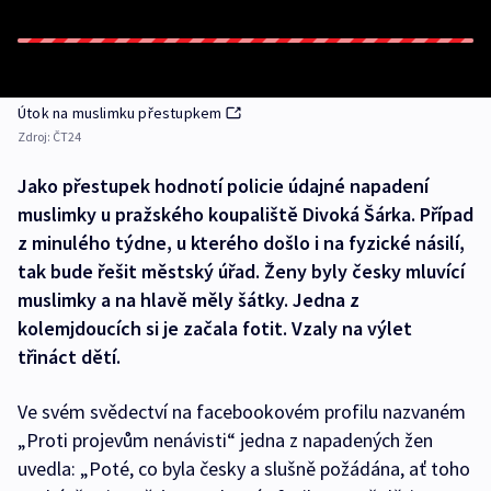
Útok na muslimku přestupkem
Zdroj:
ČT24
Jako přestupek hodnotí policie údajné napadení
muslimky u pražského koupaliště Divoká Šárka. Případ
z minulého týdne, u kterého došlo i na fyzické násilí,
tak bude řešit městský úřad. Ženy byly česky mluvící
muslimky a na hlavě měly šátky. Jedna z
kolemjdoucích si je začala fotit. Vzaly na výlet
třináct dětí.
Ve svém svědectví na facebookovém profilu nazvaném
„Proti projevům nenávisti“ jedna z napadených žen
uvedla: „Poté, co byla česky a slušně požádána, ať toho