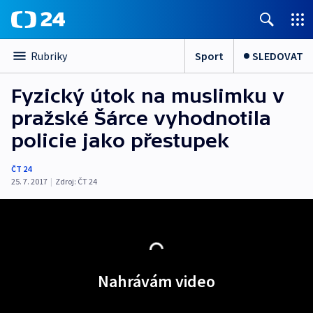
Sport
SLEDOVAT
Rubriky
Fyzický útok na muslimku v
pražské Šárce vyhodnotila
policie jako přestupek
ČT 24
25. 7. 2017
|
Zdroj:
ČT 24
Nahrávám video