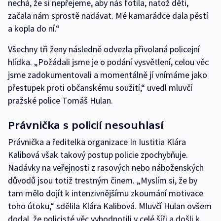
nechá, že si nepřejeme, aby nás fotila, natož děti,
začala nám sprostě nadávat. Mé kamarádce dala pěstí
a kopla do ní.“
Všechny tři ženy následně odvezla přivolaná policejní
hlídka. „Požádali jsme je o podání vysvětlení, celou věc
jsme zadokumentovali a momentálně jí vnímáme jako
přestupek proti občanskému soužití,“ uvedl mluvčí
pražské police Tomáš Hulan.
Právnička s policií nesouhlasí
Právnička a ředitelka organizace In Iustitia Klára
Kalibová však takový postup policie zpochybňuje.
Nadávky na veřejnosti z rasových nebo náboženských
důvodů jsou totiž trestným činem. „Myslím si, že by
tam mělo dojít k intenzivnějšímu zkoumání motivace
toho útoku,“ sdělila Klára Kalibová. Mluvčí Hulan ovšem
dodal, že policisté věc vyhodnotili v celé šíři a došli k