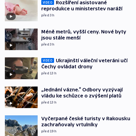
Rozšíření asistované
VIDEO
reprodukce u ministerstev naráží
před 3
h
Méně metrů, vyšší ceny. Nové byty
jsou stále menší
před 3
h
Ukrajinští váleční veteráni učí
VIDEO
Čechy ovládat drony
před 13
h
„Jednání vázne.“ Odbory vyzývají
vládu ke schůzce o zvýšení platů
před 13
h
Vyčerpané české turisty v Rakousku
zachraňovaly vrtulníky
před 19
h