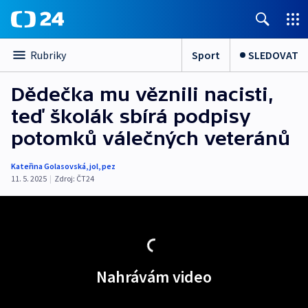
Sport
SLEDOVAT
Rubriky
Dědečka mu věznili nacisti,
teď školák sbírá podpisy
potomků válečných veteránů
Kateřina Golasovská
,
jol
,
pez
11. 5. 2025
|
Zdroj:
ČT24
Nahrávám video