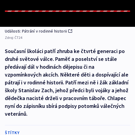
Události: Pátrání v rodinné historii
Zdroj:
ČT24
Současní školáci patří zhruba ke čtvrté generaci po
druhé světové válce. Paměť a poselství se stále
předávají dál v hodinách dějepisu či na
vzpomínkových akcích. Některé děti a dospívající ale
pátrají i v rodinné historii. Patří mezi ně i žák základní
školy Stanislav Zach, jehož předci byli vojáky a jehož
dědečka nacisté drželi v pracovním táboře. Chlapec
nyní do zápisníku sbírá podpisy potomků válečných
veteránů.
ŠTÍTKY