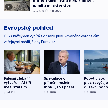
opravu silnic. Jsou nenárokové,
namítá ministerstvo
7. 8. 2026
7. 8. 2026
Evropský pohled
ČT24 každý den vybírá z obsahu publikovaného evropskými
veřejnými médii, členy Eurovize.
Falešní „lékaři“
Spekulace o
Pobyt u vodn
vytvoření AI šíří
přímém ruském
ploch zvyšuje
mezi staršími
útoku jsou pošetilé,
duševní poho
Poláky nebezpečné
míní estonský
ukázala
před 23
h
7. 8. 2026
7. 8. 2026
zdravotní rady
bezpečnostní
mezinárodní 
expert