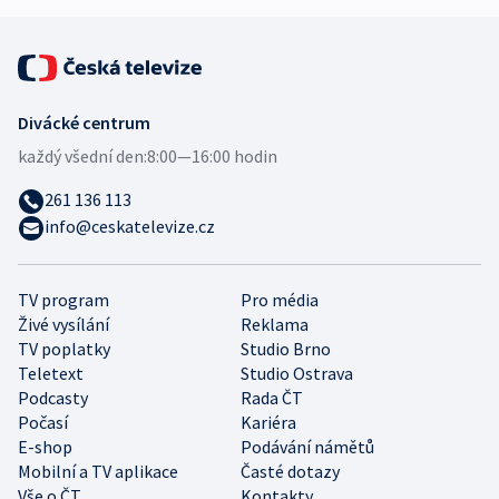
Divácké centrum
každý všední den:
8:00—16:00 hodin
261 136 113
info@ceskatelevize.cz
TV program
Pro média
Živé vysílání
Reklama
TV poplatky
Studio Brno
Teletext
Studio Ostrava
Podcasty
Rada ČT
Počasí
Kariéra
E-shop
Podávání námětů
Mobilní a TV aplikace
Časté dotazy
Vše o ČT
Kontakty