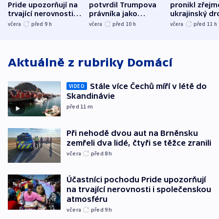
Pride upozorňují na
potvrdil Trumpova
pronikl zřejm
trvající nerovnosti i
právníka jako
ukrajinský dr
společenskou
ministra
explodoval k
včera
před 9
h
včera
před 10
h
včera
před 11
h
atmosféru
spravedlnosti
od plynovod
Aktuálně z rubriky
Domácí
Stále více Čechů míří v létě do
VIDEO
Skandinávie
před 11
m
Při nehodě dvou aut na Brněnsku
zemřeli dva lidé, čtyři se těžce zranili
včera
před 8
h
Účastníci pochodu Pride upozorňují
na trvající nerovnosti i společenskou
atmosféru
včera
před 9
h