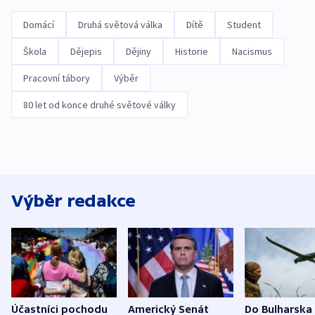
Domácí
Druhá světová válka
Dítě
Student
Škola
Dějepis
Dějiny
Historie
Nacismus
Pracovní tábory
Výběr
80 let od konce druhé světové války
Výběr redakce
Účastníci pochodu
Americký Senát
Do Bulharska