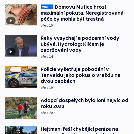
Domovu Mutice hrozí
VIDEO
maximální pokuta. Neregistrovaná
péče by mohla být trestná
před 10
h
Řeky vysychají a podzemní vody
ubývá. Hydrolog: Klíčem je
zadržování vody
před 14
h
Policie vyšetřuje pobodání v
Tanvaldu jako pokus o vraždu na
dvou osobách
před 19
h
Adopcí dospělých bylo loni nejvíc od
roku 2020
před 20
h
Hejtmani řeší chybějící peníze na