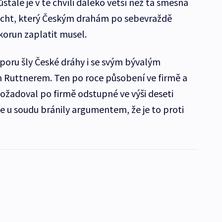
stalé je v té chvíli daleko větší než ta směšná
echt, který Českým drahám po sebevraždě
korun zaplatit musel.
ru šly České dráhy i se svým bývalým
Ruttnerem. Ten po roce působení ve firmě a
ožadoval po firmě odstupné ve výši deseti
e u soudu bránily argumentem, že je to proti