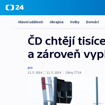
Hlavní události
Ukrajina
Volby
Domácí
ČD chtějí tisí
a zároveň vypl
pro
12. 5. 2014
12. 5. 2014
|
Zdroj:
ČT24