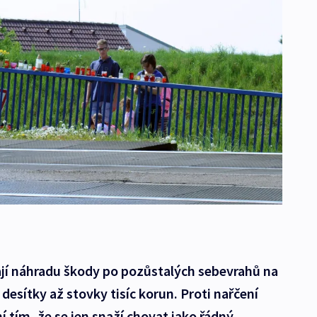
jí náhradu škody po pozůstalých sebevrahů na
 desítky až stovky tisíc korun. Proti nařčení
í tím, že se jen snaží chovat jako řádný