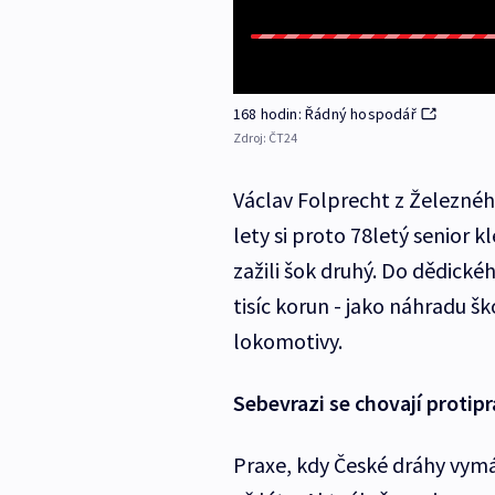
168 hodin: Řádný hospodář
Zdroj:
ČT24
Václav Folprecht z Železnéh
lety si proto 78letý senior k
zažili šok druhý. Do dědického
tisíc korun - jako náhradu 
lokomotivy.
Sebevrazi se chovají protip
Praxe, kdy České dráhy vymá