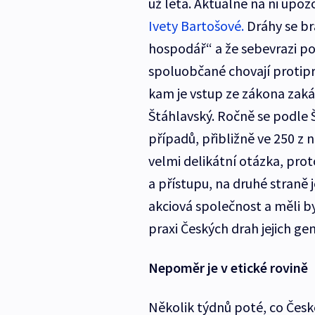
už léta. Aktuálně na ni upo
Ivety Bartošové.
Dráhy se brá
hospodář“ a že sebevrazi por
spoluobčané chovají protiprá
kam je vstup ze zákona zaká
Štáhlavský. Ročně se podle Š
případů, přibližně ve 250 z 
velmi delikátní otázka, prot
a přístupu, na druhé straně 
akciová společnost a měli 
praxi Českých drah jejich ge
Nepoměr je v etické rovině
Několik týdnů poté, co Čes