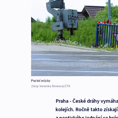
Pietní místo
Zdroj:
Veronika Šimková/ČTK
Praha - České dráhy vymáha
kolejích. Ročně takto získají
z neetického jednání se brán