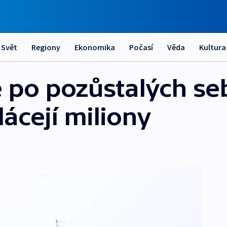
Svět
Regiony
Ekonomika
Počasí
Věda
Kultura
ce po pozůstalých s
ácejí miliony