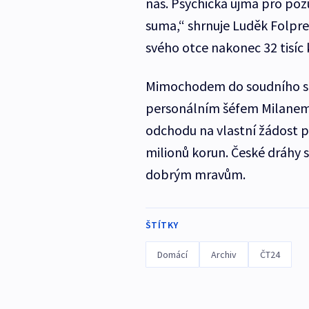
nás. Psychická újma pro pozů
suma,“ shrnuje Luděk Folpr
svého otce nakonec 32 tisíc 
Mimochodem do soudního spo
personálním šéfem Milanem 
odchodu na vlastní žádost p
milionů korun. České dráhy s
dobrým mravům.
ŠTÍTKY
Domácí
Archiv
ČT24