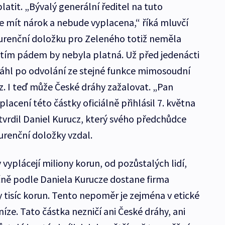
latit. „Bývalý generální ředitel na tuto
 mít nárok a nebude vyplacena,“ říká mluvčí
kurenční doložku pro Zeleného totiž neměla
a tím pádem by nebyla platná. Už před jedenácti
sáhl po odvolání ze stejné funkce mimosoudní
z. I teď může České dráhy zažalovat. „Pan
lacení této částky oficiálně přihlásil 7. května
rdil Daniel Kurucz, který svého předchůdce
urenční doložky vzdal.
vyplácejí miliony korun, od pozůstalých lidí,
očně podle Daniela Kurucze dostane firma
 tisíc korun. Tento nepoměr je zejména v etické
níze. Tato částka nezničí ani České dráhy, ani