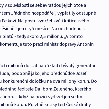
y v souvislosti se sebevraždou jejich otce a
ntem „řádného hospodáře“, vyplatily odstupné
jkovi. Na postu vydržel kvůli kritice svého
měsíčně - jen čtyři měsíce. Na odchodnou si
 platů - tedy skoro 2,5 milionu. „V tomto
“ komentuje tuto praxi ministr dopravy Antonín
ácti milionů dostal například i bývalý generální
aluda, podobně jako jeho předchůdce Josef
 konkurenční doložku na dva miliony korun. Do
osledního ředitele Dalibora Zeleného, kterého
v únoru. I když na pozici vydržel jen sedm
ilionů korun. Po vlně kritiky teď České dráhy