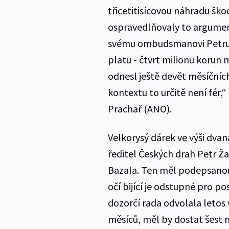
třicetitisícovou náhradu škod
ospravedlňovaly to argume
svému ombudsmanovi Petru Fe
platu - čtvrt milionu korun 
odnesl ještě devět měsíčních
kontextu to určitě není fér,
Prachař (ANO).
Velkorysý dárek ve výši dvan
ředitel Českých drah Petr Ž
Bazala. Ten měl podepsanou
očí bijící je odstupné pro p
dozorčí rada odvolala letos 
měsíců, měl by dostat šest m