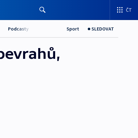
ČT
Podcasty
Sport
SLEDOVAT
ebevrahů,