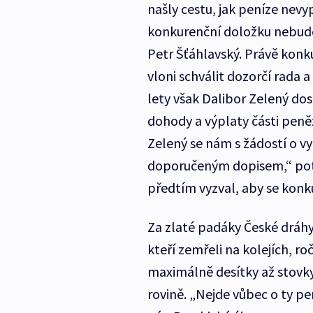
našly cestu, jak peníze nevyp
konkurenční doložku nebude
Petr Šťáhlavský. Právě kon
vloni schválit dozorčí rada 
lety však Dalibor Zelený do
dohody a výplaty části peně
Zelený se nám s žádostí o vyp
doporučeným dopisem,“ potv
předtím vyzval, aby se konk
Za zlaté padáky České dráhy 
kteří zemřeli na kolejích, r
maximálně desítky až stovky
rovině. „Nejde vůbec o ty pe