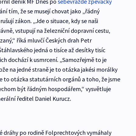
zornil deník MF Dnes po
sebevraždě zpěvačky
ní tím, že se musejí chovat jako „řádný
ušují zákon. „Jde o situace, kdy se naši
vně, vstupují na železniční dopravní cestu,
zaný,“ říká mluvčí Českých drah Petr
táhlavského jedná o tisíce až desítky tisíc
nich dochází k usmrcení. „Samozřejmě to je
ože na jedné straně je to otázka jakési morálky
je to otázka statutárních orgánů a toho, že jsme
bychom být řádným hospodářem,“ vysvětluje
nerální ředitel Daniel Kurucz.
ké dráhy po rodině Folprechtových vymáhaly