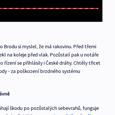
o Brodu si myslel, že má rakovinu. Před třemi
lekl na koleje před vlak. Pozůstalí pak u notáře
 řízení se přihlásily i České dráhy. Chtěly třicet
škody - za poškození brzdného systému
rávně
hají škodu po pozůstalých sebevrahů, funguje