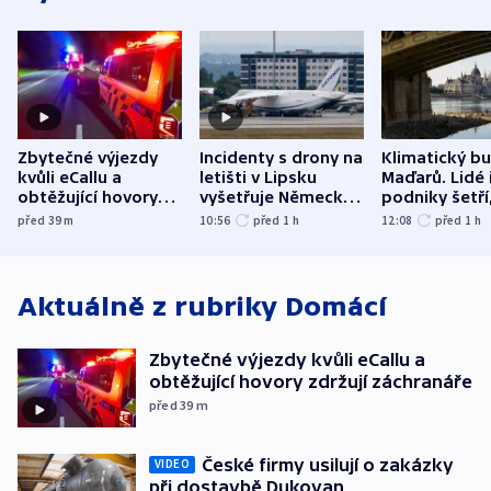
Zbytečné výjezdy
Incidenty s drony na
Klimatický b
kvůli eCallu a
letišti v Lipsku
Maďarů. Lidé 
obtěžující hovory
vyšetřuje Německo
podniky šetří
zdržují záchranáře
jako úmyslný pokus
omezuje se d
před 39
m
10:56
před 1
h
12:08
před 1
h
o způsobení
i svícení
exploze
Aktuálně z rubriky
Domácí
Zbytečné výjezdy kvůli eCallu a
obtěžující hovory zdržují záchranáře
před 39
m
České firmy usilují o zakázky
VIDEO
při dostavbě Dukovan