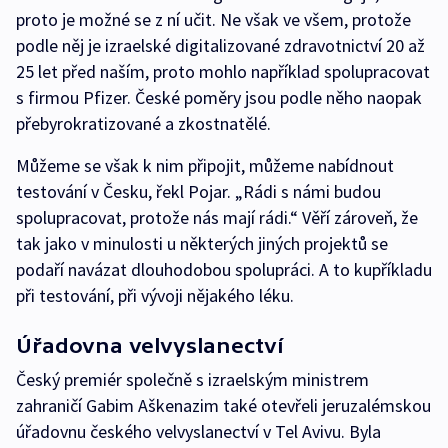
proto je možné se z ní učit. Ne však ve všem, protože
podle něj je izraelské digitalizované zdravotnictví 20 až
25 let před naším, proto mohlo například spolupracovat
s firmou Pfizer. České poměry jsou podle něho naopak
přebyrokratizované a zkostnatělé.
Můžeme se však k nim připojit, můžeme nabídnout
testování v Česku, řekl Pojar. „Rádi s námi budou
spolupracovat, protože nás mají rádi.“ Věří zároveň, že
tak jako v minulosti u některých jiných projektů se
podaří navázat dlouhodobou spolupráci. A to kupříkladu
při testování, při vývoji nějakého léku.
Úřadovna velvyslanectví
Český premiér společně s izraelským ministrem
zahraničí Gabim Aškenazim také otevřeli jeruzalémskou
úřadovnu českého velvyslanectví v Tel Avivu. Byla