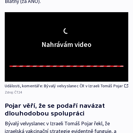
Blatný (za ANO).
Nahrávám video
Události, komentáře: Bývalý velvyslanec ČR v Izraeli Tomáš Pojar
Zdroj:
ČT24
Pojar věří, že se podaří navázat
dlouhodobou spolupráci
Bývalý velvyslanec v Izraeli Tomáš Pojar řekl, že
izraelská vakcinační strategie evidentně funguje, a