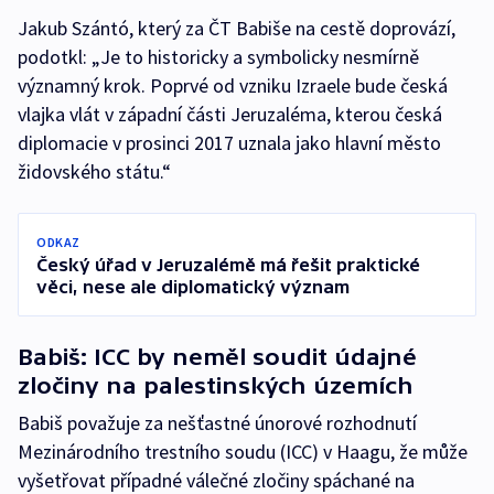
Jakub Szántó, který za ČT Babiše na cestě doprovází,
podotkl: „Je to historicky a symbolicky nesmírně
významný krok. Poprvé od vzniku Izraele bude česká
vlajka vlát v západní části Jeruzaléma, kterou česká
diplomacie v prosinci 2017 uznala jako hlavní město
židovského státu.“
ODKAZ
Český úřad v Jeruzalémě má řešit praktické
věci, nese ale diplomatický význam
Babiš: ICC by neměl soudit údajné
zločiny na palestinských územích
Babiš považuje za nešťastné únorové rozhodnutí
Mezinárodního trestního soudu (ICC) v Haagu, že může
vyšetřovat případné válečné zločiny spáchané na