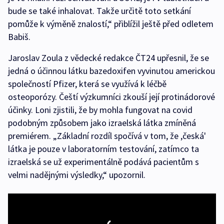
bude se také inhalovat. Takže určitě toto setkání
pomůže k výměně znalostí,“ přiblížil ještě před odletem
Babiš.
Jaroslav Zoula z vědecké redakce ČT24 upřesnil, že se
jedná o účinnou látku bazedoxifen vyvinutou americkou
společností Pfizer, která se využívá k léčbě
osteoporózy. Čeští výzkumníci zkouší její protinádorové
účinky. Loni zjistili, že by mohla fungovat na covid
podobným způsobem jako izraelská látka zmíněná
premiérem. „Základní rozdíl spočívá v tom, že ,česká'
látka je pouze v laboratorním testování, zatímco ta
izraelská se už experimentálně podává pacientům s
velmi nadějnými výsledky,“ upozornil.