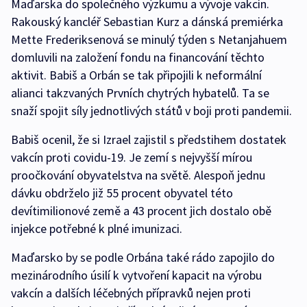
Maďarska do společného výzkumu a vývoje vakcín.
Rakouský kancléř Sebastian Kurz a dánská premiérka
Mette Frederiksenová se minulý týden s Netanjahuem
domluvili na založení fondu na financování těchto
aktivit. Babiš a Orbán se tak připojili k neformální
alianci takzvaných Prvních chytrých hybatelů. Ta se
snaží spojit síly jednotlivých států v boji proti pandemii.
Babiš ocenil, že si Izrael zajistil s předstihem dostatek
vakcín proti covidu-19. Je zemí s nejvyšší mírou
proočkování obyvatelstva na světě. Alespoň jednu
dávku obdrželo již 55 procent obyvatel této
devítimilionové země a 43 procent jich dostalo obě
injekce potřebné k plné imunizaci.
Maďarsko by se podle Orbána také rádo zapojilo do
mezinárodního úsilí k vytvoření kapacit na výrobu
vakcín a dalších léčebných přípravků nejen proti