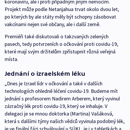
koronaviru, ale i proti případným jiným nemocím.
Projekt může podle Netanjahua trvat okolo dvou let,
po kterých by ale státy měly být schopny zásobovat
vakcínami nejen své občany, ale i další země.
Premiéři také diskutovali o takzvaných zelených
pasech, tedy potvrzeních o očkování proti covidu-19,
které mají svým držitelům zpřístupnit různá veřejná
místa.
Jednání o izraelském léku
„Dnes je Izrael lídr v očkování a také v dalších
technologiích ohledně léčení covidu-19. Budeme mít
jednání s profesorem Nadirem Arberem, který vyvinul
zázračný lék proti covidu-19, který se inhaluje. V
delegaci je se mnou doktorka (Martina) Vašáková,
která s dalšími týmy našich vědců vyvinula podobný lék,
je ve finální fázi schválování u SÚKL, je i v tabletkách a