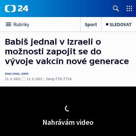
Sport
SLEDOVAT
Rubriky
Babiš jednal v Izraeli o
možnosti zapojit se do
vývoje vakcín nové generace
mor
,
mas
,
zem
11. 3. 2021
11. 3. 2021
|
Zdroj:
ČTK
,
ČT24
Nahrávám video