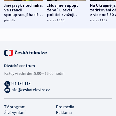
Jiný jazyk i technika.
„Musíme zapojit
Na Ukrajině j
Ve Francii
ženy.“ Litevští
zadržováni o
spolupracují hasiči z
politici zvažují
z více než 50 
různých zemí
dohodu o
Bojovali na s
před 6
h
včera v 16:00
včera v 14:37
demografii
Ruska
Divácké centrum
každý všední den:
8:00—16:00 hodin
261 136 113
info@ceskatelevize.cz
TV program
Pro média
Živé vysílání
Reklama