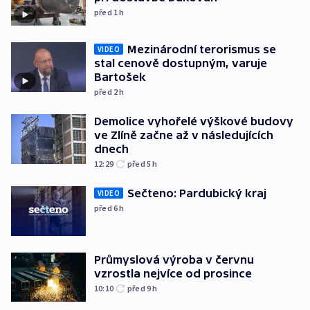
před 1
h
Mezinárodní terorismus se
VIDEO
stal cenově dostupným, varuje
Bartošek
před 2
h
Demolice vyhořelé výškové budovy
ve Zlíně začne až v následujících
dnech
12:29
před 5
h
Sečteno: Pardubický kraj
VIDEO
před 6
h
Průmyslová výroba v červnu
vzrostla nejvíce od prosince
10:10
před 9
h