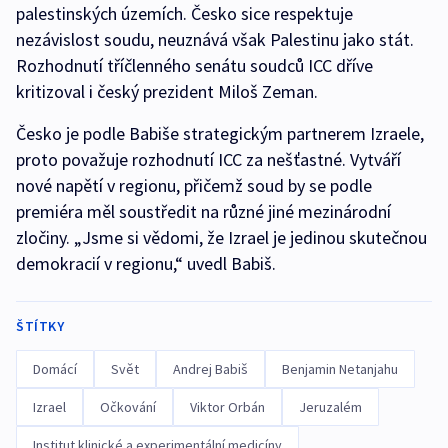
palestinských územích. Česko sice respektuje
nezávislost soudu, neuznává však Palestinu jako stát.
Rozhodnutí tříčlenného senátu soudců ICC dříve
kritizoval i český prezident Miloš Zeman.
Česko je podle Babiše strategickým partnerem Izraele,
proto považuje rozhodnutí ICC za nešťastné. Vytváří
nové napětí v regionu, přičemž soud by se podle
premiéra měl soustředit na různé jiné mezinárodní
zločiny. „Jsme si vědomi, že Izrael je jedinou skutečnou
demokracií v regionu,“ uvedl Babiš.
ŠTÍTKY
Domácí
Svět
Andrej Babiš
Benjamin Netanjahu
Izrael
Očkování
Viktor Orbán
Jeruzalém
Institut klinické a experimentální medicíny