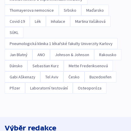
Thomayerova nemocnice
Srbsko
Maďarsko
Covid-19
Lék
Inhalace
Martina Vašáková
SÚKL
Pneumologická klinika 1 lékařské fakulty Univerzity Karlovy
Jan Blatný
ANO
Johnson & Johnson
Rakousko
Dánsko
Sebastian Kurz
Mette Frederiksenová
Gabi Aškenazy
Tel Aviv
Česko
Bazedoxifen
Pfizer
Laboratorní testování
Osteoporóza
Výběr redakce