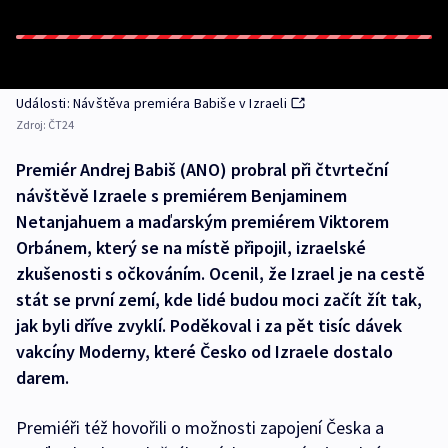
Události: Návštěva premiéra Babiše v Izraeli
Zdroj:
ČT24
Premiér Andrej Babiš (ANO) probral při čtvrteční
návštěvě Izraele s premiérem Benjaminem
Netanjahuem a maďarským premiérem Viktorem
Orbánem, který se na místě připojil, izraelské
zkušenosti s očkováním. Ocenil, že Izrael je na cestě
stát se první zemí, kde lidé budou moci začít žít tak,
jak byli dříve zvyklí. Poděkoval i za pět tisíc dávek
vakcíny Moderny, které Česko od Izraele dostalo
darem.
Premiéři též hovořili o možnosti zapojení Česka a