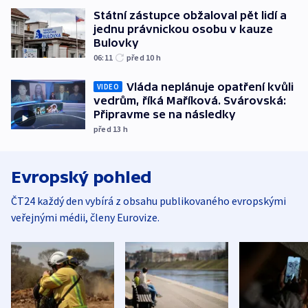
Státní zástupce obžaloval pět lidí a
jednu právnickou osobu v kauze
Bulovky
06:11
před 10
h
Vláda neplánuje opatření kvůli
VIDEO
vedrům, říká Maříková. Svárovská:
Připravme se na následky
před 13
h
Evropský pohled
ČT24 každý den vybírá z obsahu publikovaného evropskými
veřejnými médii, členy Eurovize.