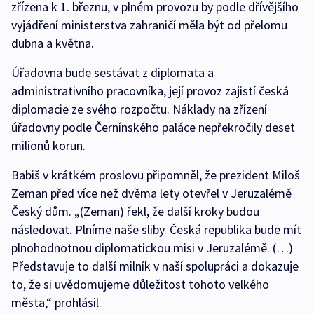
zřízena k 1. březnu, v plném provozu by podle dřívějšího
vyjádření ministerstva zahraničí měla být od přelomu
dubna a května.
Úřadovna bude sestávat z diplomata a
administrativního pracovníka, její provoz zajistí česká
diplomacie ze svého rozpočtu. Náklady na zřízení
úřadovny podle Černínského paláce nepřekročily deset
milionů korun.
Babiš v krátkém proslovu připomněl, že prezident Miloš
Zeman před více než dvěma lety otevřel v Jeruzalémě
Český dům. „(Zeman) řekl, že další kroky budou
následovat. Plníme naše sliby. Česká republika bude mít
plnohodnotnou diplomatickou misi v Jeruzalémě. (…)
Představuje to další milník v naší spolupráci a dokazuje
to, že si uvědomujeme důležitost tohoto velkého
města,“ prohlásil.