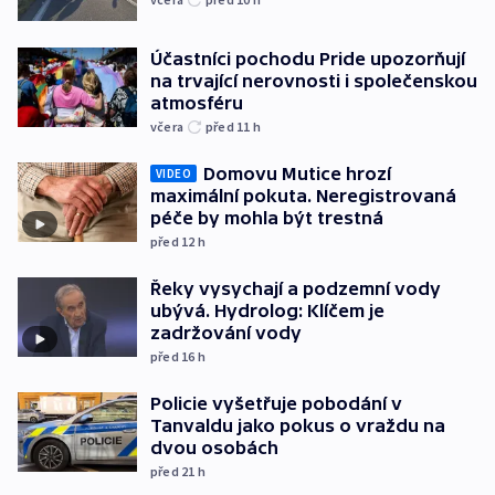
Účastníci pochodu Pride upozorňují
na trvající nerovnosti i společenskou
atmosféru
včera
před 11
h
Domovu Mutice hrozí
VIDEO
maximální pokuta. Neregistrovaná
péče by mohla být trestná
před 12
h
Řeky vysychají a podzemní vody
ubývá. Hydrolog: Klíčem je
zadržování vody
před 16
h
Policie vyšetřuje pobodání v
Tanvaldu jako pokus o vraždu na
dvou osobách
před 21
h