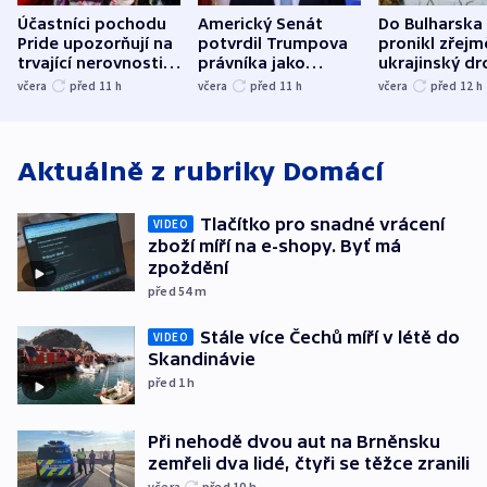
Účastníci pochodu
Americký Senát
Do Bulharska
Pride upozorňují na
potvrdil Trumpova
pronikl zřejm
trvající nerovnosti i
právníka jako
ukrajinský dr
společenskou
ministra
explodoval k
včera
před 11
h
včera
před 11
h
včera
před 12
h
atmosféru
spravedlnosti
od plynovod
Aktuálně z rubriky
Domácí
Tlačítko pro snadné vrácení
VIDEO
zboží míří na e-shopy. Byť má
zpoždění
před 54
m
Stále více Čechů míří v létě do
VIDEO
Skandinávie
před 1
h
Při nehodě dvou aut na Brněnsku
zemřeli dva lidé, čtyři se těžce zranili
včera
před 10
h