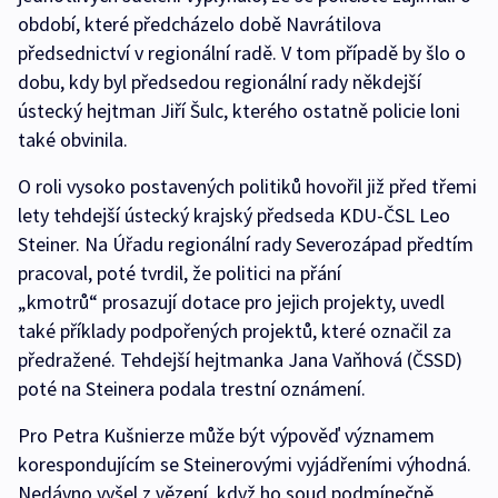
období, které předcházelo době Navrátilova
předsednictví v regionální radě. V tom případě by šlo o
dobu, kdy byl předsedou regionální rady někdejší
ústecký hejtman Jiří Šulc, kterého ostatně policie loni
také obvinila.
O roli vysoko postavených politiků hovořil již před třemi
lety tehdejší ústecký krajský předseda KDU-ČSL Leo
Steiner. Na Úřadu regionální rady Severozápad předtím
pracoval, poté tvrdil, že politici na přání
„kmotrů“ prosazují dotace pro jejich projekty, uvedl
také příklady podpořených projektů, které označil za
předražené. Tehdejší hejtmanka Jana Vaňhová (ČSSD)
poté na Steinera podala trestní oznámení.
Pro Petra Kušnierze může být výpověď významem
korespondujícím se Steinerovými vyjádřeními výhodná.
Nedávno vyšel z vězení, když ho soud podmínečně