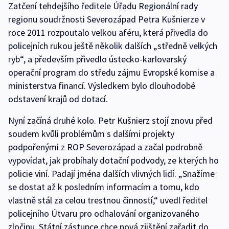
Zatčení tehdejšího ředitele Úřadu Regionální rady
regionu soudržnosti Severozápad Petra Kušnierze v
roce 2011 rozpoutalo velkou aféru, která přivedla do
policejních rukou ještě několik dalších „středně velkých
ryb“, a především přivedlo ústecko-karlovarský
operační program do středu zájmu Evropské komise a
ministerstva financí. Výsledkem bylo dlouhodobé
odstavení krajů od dotací.
Nyní začíná druhé kolo. Petr Kušnierz stojí znovu před
soudem kvůli problémům s dalšími projekty
podpořenými z ROP Severozápad a začal podrobně
vypovídat, jak probíhaly dotační podvody, ze kterých ho
policie viní. Padají jména dalších vlivných lidí. „Snažíme
se dostat až k posledním informacím a tomu, kdo
vlastně stál za celou trestnou činností,“ uvedl ředitel
policejního Útvaru pro odhalování organizovaného
zločinu. Státní zástupce chce nová zjištění zařadit do