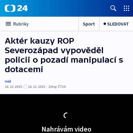
Sport
SLEDOVAT
Rubriky
Aktér kauzy ROP
Severozápad vypověděl
policii o pozadí manipulací s
dotacemi
mld
16. 12. 2015
16. 12. 2015
|
Zdroj:
ČT24
Nahrávám video