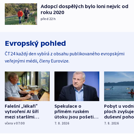
Adopcí dospělých bylo loni nejvíc od
roku 2020
před 22
h
Evropský pohled
ČT24 každý den vybírá z obsahu publikovaného evropskými
veřejnými médii, členy Eurovize.
Falešní „lékaři“
Spekulace o
Pobyt u vodn
vytvoření AI šíří
přímém ruském
ploch zvyšuje
mezi staršími
útoku jsou pošetilé,
duševní poho
Poláky nebezpečné
míní estonský
ukázala
včera v 07:00
7. 8. 2026
7. 8. 2026
zdravotní rady
bezpečnostní
mezinárodní 
expert