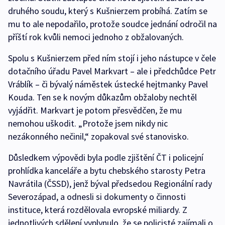
druhého soudu, který s Kušnierzem probíhá. Zatím se
mu to ale nepodařilo, protože soudce jednání odročil na
příští rok kvůli nemoci jednoho z obžalovaných.
Spolu s Kušnierzem před ním stojí i jeho nástupce v čele
dotačního úřadu Pavel Markvart – ale i předchůdce Petr
Vráblík – či bývalý náměstek ústecké hejtmanky Pavel
Kouda. Ten se k novým důkazům obžaloby nechtěl
vyjádřit. Markvart je potom přesvědčen, že mu
nemohou uškodit. „Protože jsem nikdy nic
nezákonného nečinil,“ zopakoval své stanovisko.
Důsledkem výpovědi byla podle zjištění ČT i policejní
prohlídka kanceláře a bytu chebského starosty Petra
Navrátila (ČSSD), jenž býval předsedou Regionální rady
Severozápad, a odnesli si dokumenty o činnosti
instituce, která rozdělovala evropské miliardy. Z
jednotlivých sdělení vyplynulo, že se policisté zajímali o