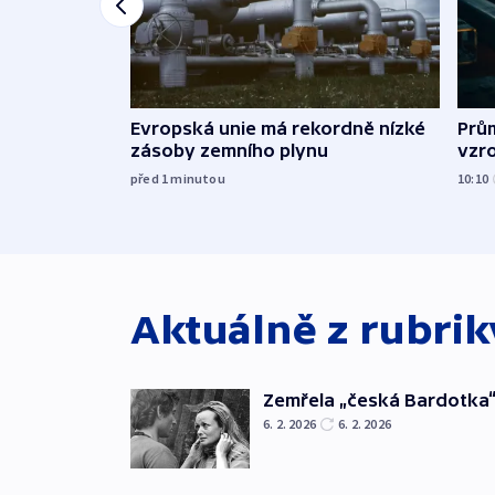
Evropská unie má rekordně nízké
Prů
zásoby zemního plynu
vzro
před 1
minutou
10:10
Aktuálně z rubri
Zemřela „česká Bardotka“
6. 2. 2026
6. 2. 2026