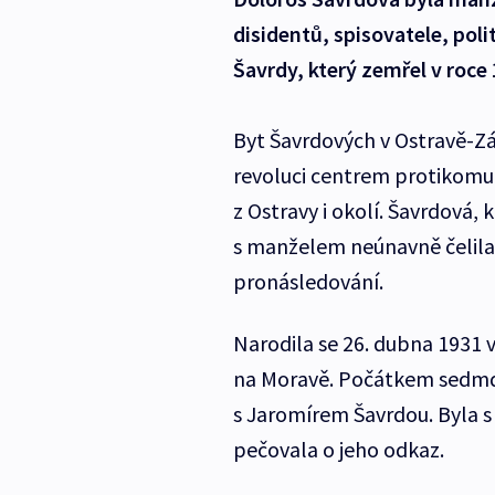
disidentů, spisovatele, pol
Šavrdy, který zemřel v roc
Byt Šavrdových v Ostravě-Zá
revoluci centrem protikomun
z Ostravy i okolí. Šavrdová,
s manželem neúnavně čelila
pronásledování.
Narodila se 26. dubna 1931 v
na Moravě. Počátkem sedmde
s Jaromírem Šavrdou. Byla s 
pečovala o jeho odkaz.