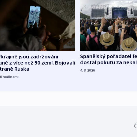
Španělský pořadatel fe
krajině jsou zadržováni
dostal pokutu za nekal
né z více než 50 zemí. Bojovali
straně Ruska
4. 8. 2026
20
hodinami
Č