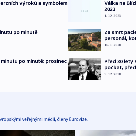
verzních výroků a symbolem
Válka na Blí
2023
1. 12. 2023
inutu po minutě
Za smrt paci
personál, kon
16. 1. 2020
 minutu po minutě: prosinec
Před 30 lety
počkat, před
9. 12. 2018
vropskými veřejnými médii, členy Eurovize.