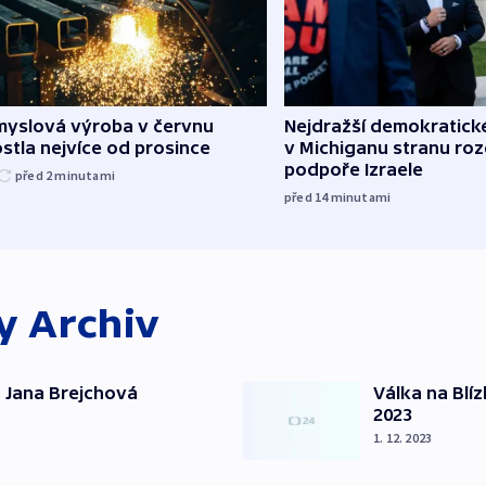
myslová výroba v červnu
Nejdražší demokratick
stla nejvíce od prosince
v Michiganu stranu rozd
podpoře Izraele
před 2
minutami
před 14
minutami
ky
Archiv
 Jana Brejchová
Válka na Blí
2023
1. 12. 2023