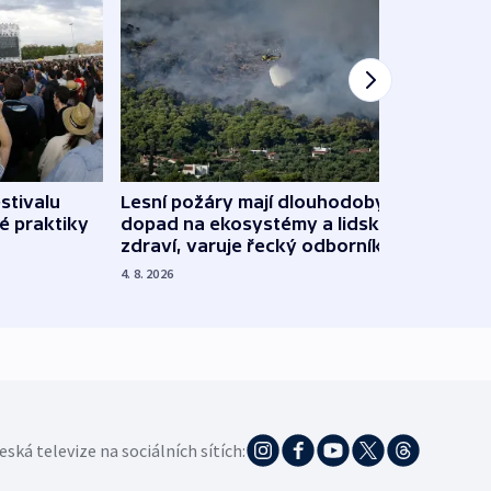
stivalu
Lesní požáry mají dlouhodobý
Ukraj
é praktiky
dopad na ekosystémy a lidské
Franc
zdraví, varuje řecký odborník
požá
4. 8. 2026
3. 8. 20
eská televize na sociálních sítích: