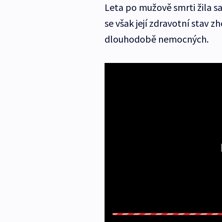
Leta po mužově smrti žila s
se však její zdravotní stav z
dlouhodobě nemocných.