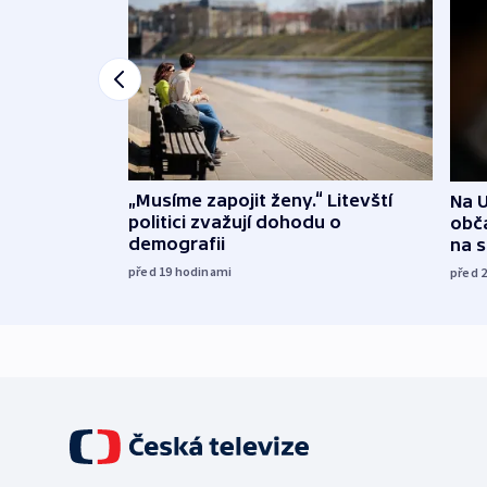
„Musíme zapojit ženy.“ Litevští
Na U
politici zvažují dohodu o
obča
demografii
na 
před 19
hodinami
před 