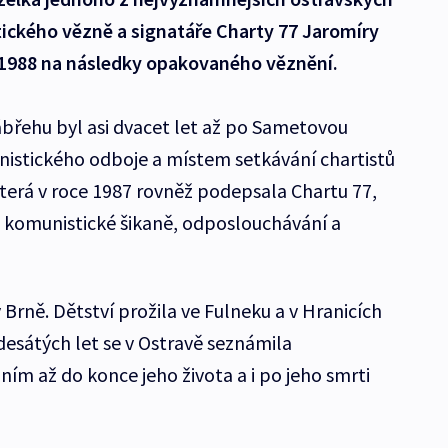
itického vězně a signatáře Charty 77 Jaromíry
e 1988 na následky opakovaného věznění.
břehu byl asi dvacet let až po Sametovou
istického odboje a místem setkávání chartistů
 která v roce 1987 rovněž podepsala Chartu 77,
 komunistické šikaně, odposlouchávání a
 Brně. Dětství prožila ve Fulneku a v Hranicích
sátých let se v Ostravě seznámila
ním až do konce jeho života a i po jeho smrti