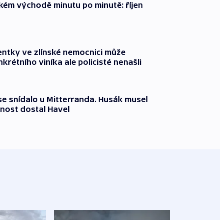
zkém východě minutu po minutě: říjen
entky ve zlínské nemocnici může
krétního viníka ale policisté nenašli
 se snídalo u Mitterranda. Husák musel
nost dostal Havel