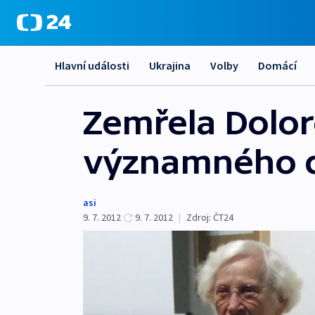
Hlavní události
Ukrajina
Volby
Domácí
Zemřela Dolor
významného d
asi
9. 7. 2012
9. 7. 2012
|
Zdroj:
ČT24