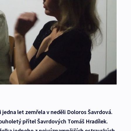
 jedna let zemřela v neděli Doloros Šavrdová.
dlouholetý přítel Šavrdových Tomáš Hradílek.
želka jednoho z nejvýznamnějších ostravských