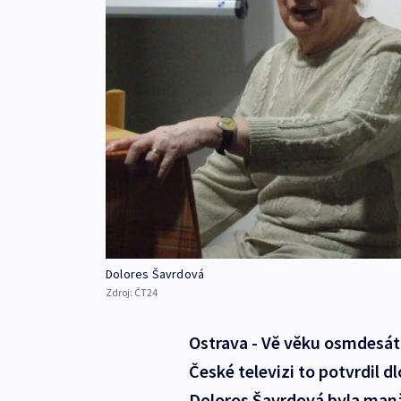
Dolores Šavrdová
Zdroj:
ČT24
Ostrava - Vě věku osmdesáti
České televizi to potvrdil 
Doloros Šavrdová byla man