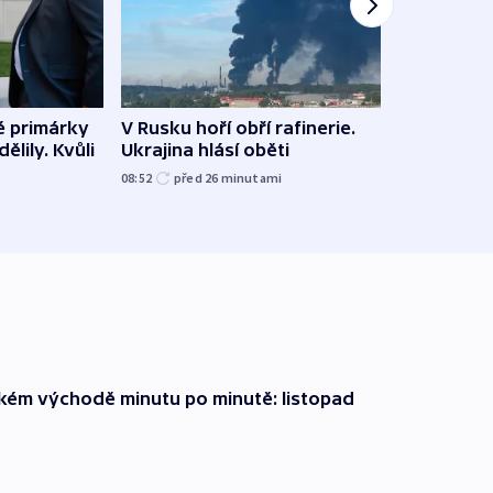
é primárky
V Rusku hoří obří rafinerie.
Němec
ělily. Kvůli
Ukrajina hlásí oběti
s ním
letiš
08:52
před 26
minutami
před 2
zkém východě minutu po minutě: listopad