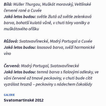
Bílá:
Müller Thurgau, Muškát moravský, Veltlínské
červené rané a Cuvée
Jaká letos budou:
světle žlutá až světle zelenkavá
barva, bohatší kulatá vůně, v chuti tóny vanilky a
muškátového oříšku
Růžová:
Svatovavřinecké, Modrý Portugal a Cuvée
Jaká letos budou:
lososová barva, svěží harmonické
víno
Červená:
Modrý Portugal, Svatovavřinecké
Jaká letos budou:
temná barva s fialovými odlesky, ve
vůni červené až tmavé peckoviny, v chuti bude cítit
vyzrálost hroznů – peckoviny s nádechem čokolády
GALERIE
Svatomartinské 2012