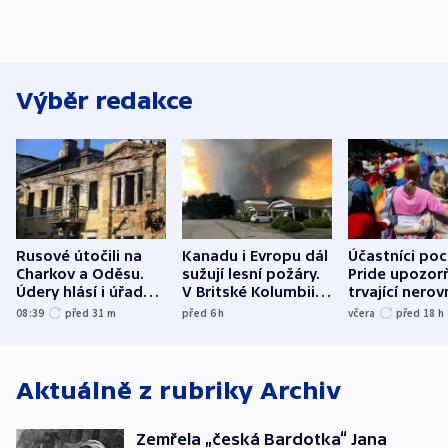
Výběr redakce
Rusové útočili na
Kanadu i Evropu dál
Účastníci po
Charkov a Oděsu.
sužují lesní požáry.
Pride upozorň
Údery hlásí i úřady v
V Britské Kolumbii
trvající nerov
Bělgorodu
evakuovali tisíce lidí
společensko
08:39
před 31
m
před 6
h
včera
před 18
h
atmosféru
Aktuálně z rubriky
Archiv
Zemřela „česká Bardotka“ Jana