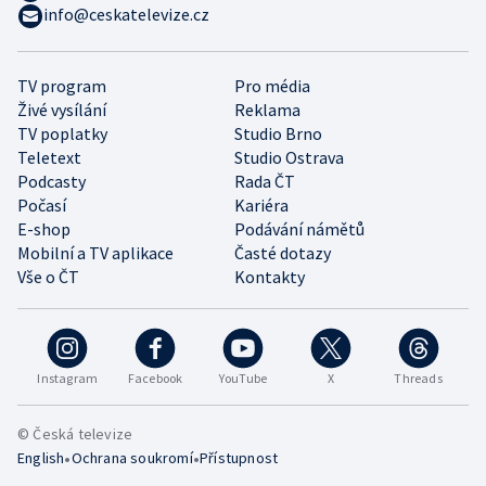
info@ceskatelevize.cz
TV program
Pro média
Živé vysílání
Reklama
TV poplatky
Studio Brno
Teletext
Studio Ostrava
Podcasty
Rada ČT
Počasí
Kariéra
E-shop
Podávání námětů
Mobilní a TV aplikace
Časté dotazy
Vše o ČT
Kontakty
Instagram
Facebook
YouTube
X
Threads
© Česká televize
•
•
English
Ochrana soukromí
Přístupnost