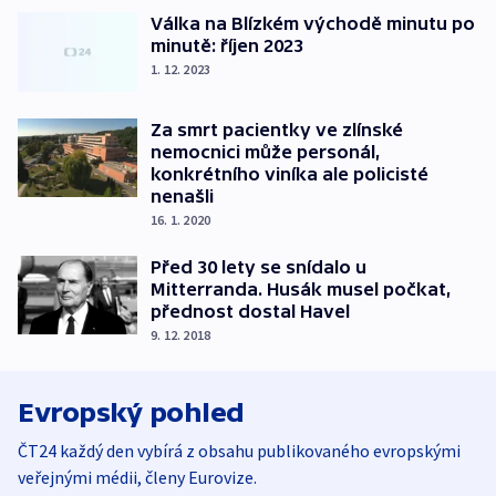
Válka na Blízkém východě minutu po
minutě: říjen 2023
1. 12. 2023
Za smrt pacientky ve zlínské
nemocnici může personál,
konkrétního viníka ale policisté
nenašli
16. 1. 2020
Před 30 lety se snídalo u
Mitterranda. Husák musel počkat,
přednost dostal Havel
9. 12. 2018
Evropský pohled
ČT24 každý den vybírá z obsahu publikovaného evropskými
veřejnými médii, členy Eurovize.