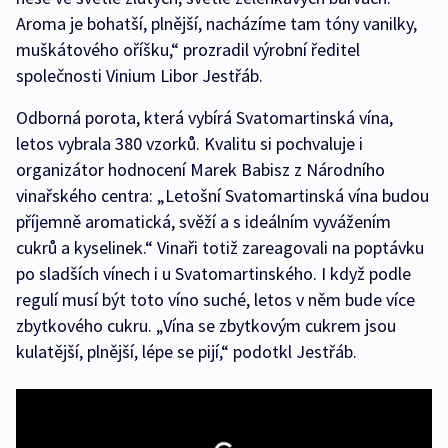
Aroma je bohatší, plnější, nacházíme tam tóny vanilky,
muškátového oříšku,“ prozradil výrobní ředitel
společnosti Vinium Libor Jestřáb.
Odborná porota, která vybírá Svatomartinská vína,
letos vybrala 380 vzorků. Kvalitu si pochvaluje i
organizátor hodnocení Marek Babisz z Národního
vinařského centra: „Letošní Svatomartinská vína budou
příjemně aromatická, svěží a s ideálním vyvážením
cukrů a kyselinek.“ Vinaři totiž zareagovali na poptávku
po sladších vínech i u Svatomartinského. I když podle
regulí musí být toto víno suché, letos v něm bude více
zbytkového cukru. „Vína se zbytkovým cukrem jsou
kulatější, plnější, lépe se pijí,“ podotkl Jestřáb.