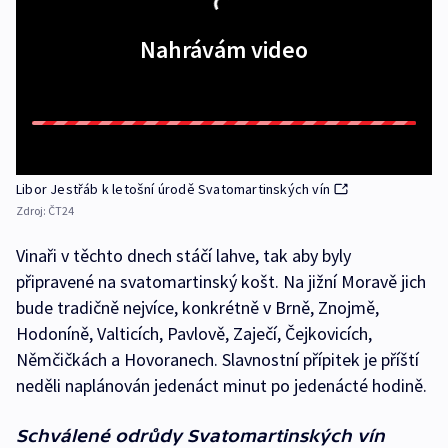
Nahrávám video
Libor Jestřáb k letošní úrodě Svatomartinských vín
Zdroj:
ČT24
Vinaři v těchto dnech stáčí lahve, tak aby byly
připravené na svatomartinský košt. Na jižní Moravě jich
bude tradičně nejvíce, konkrétně v Brně, Znojmě,
Hodoníně, Valticích, Pavlově, Zaječí, Čejkovicích,
Němčičkách a Hovoranech. Slavnostní přípitek je příští
neděli naplánován jedenáct minut po jedenácté hodině.
Schválené odrůdy Svatomartinských vín