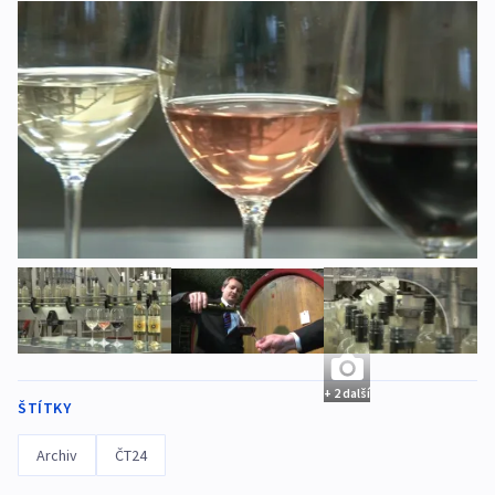
+ 2 další
ŠTÍTKY
Archiv
ČT24