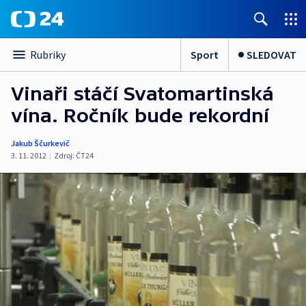
Sport
SLEDOVAT
Rubriky
Vinaři stáčí Svatomartinská
vína. Ročník bude rekordní
Jakub Ščurkevič
3. 11. 2012
|
Zdroj:
ČT24