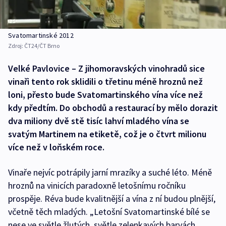
Svatomartinské 2012
Zdroj:
ČT24/ČT Brno
Velké Pavlovice – Z jihomoravských vinohradů sice
vinaři tento rok sklidili o třetinu méně hroznů než
loni, přesto bude Svatomartinského vína více než
kdy předtím. Do obchodů a restaurací by mělo dorazit
dva miliony dvě stě tisíc lahví mladého vína se
svatým Martinem na etiketě, což je o čtvrt milionu
více než v loňském roce.
Vinaře nejvíc potrápily jarní mrazíky a suché léto. Méně
hroznů na vinicích paradoxně letošnímu ročníku
prospěje. Réva bude kvalitnější a vína z ní budou plnější,
včetně těch mladých. „Letošní Svatomartinské bílé se
nese ve světle žlutých, světle zelenkavých barvách.