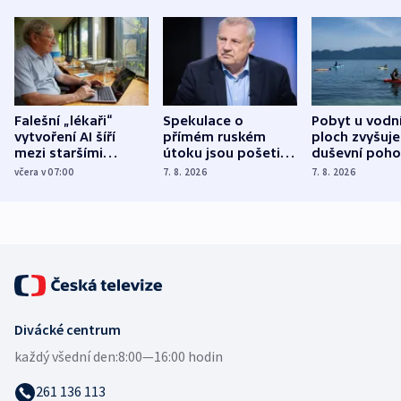
Falešní „lékaři“
Spekulace o
Pobyt u vodn
vytvoření AI šíří
přímém ruském
ploch zvyšuje
mezi staršími
útoku jsou pošetilé,
duševní poho
Poláky nebezpečné
míní estonský
ukázala
včera v 07:00
7. 8. 2026
7. 8. 2026
zdravotní rady
bezpečnostní
mezinárodní 
expert
Divácké centrum
každý všední den:
8:00—16:00 hodin
261 136 113