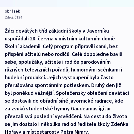
obrázek
Zdroj:
ČT24
Žáci devátých tříd základní školy v Javorníku
uspořádali 28. června v místním kulturním domě
školní akademii. Celý program připravili sami, bez
přispění učitelů nebo rodičů. Celé dopoledne bavili
sebe, spolužáky, učitele i rodiče parodováním
různých televizních pořadů, humornými scénkami i
hudební produkcí. Jejich vystoupení byla často
přerušována spontánním potleskem. Druhý den již
byl poněkud vážnější. Společensky oblečení deváťáci
se dostavili do obřadní síně javornické radnice, kde
za zvuků studentské hymny Gaudeamus igitur
převzali svá poslední vysvědčení. Na cestu do života
se jim dostalo i několika rad od ředitele školy Zdeňka
Hořavy a místostarosty Petra Mimry.