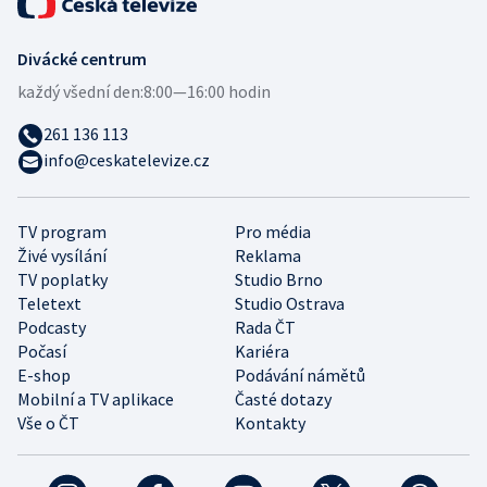
Divácké centrum
každý všední den:
8:00—16:00 hodin
261 136 113
info@ceskatelevize.cz
TV program
Pro média
Živé vysílání
Reklama
TV poplatky
Studio Brno
Teletext
Studio Ostrava
Podcasty
Rada ČT
Počasí
Kariéra
E-shop
Podávání námětů
Mobilní a TV aplikace
Časté dotazy
Vše o ČT
Kontakty