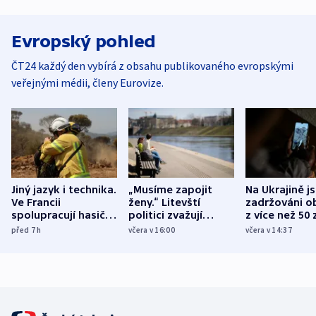
Evropský pohled
ČT24 každý den vybírá z obsahu publikovaného evropskými
veřejnými médii, členy Eurovize.
Jiný jazyk i technika.
„Musíme zapojit
Na Ukrajině j
Ve Francii
ženy.“ Litevští
zadržováni o
spolupracují hasiči z
politici zvažují
z více než 50 
různých zemí
dohodu o
Bojovali na s
před 7
h
včera v 16:00
včera v 14:37
demografii
Ruska