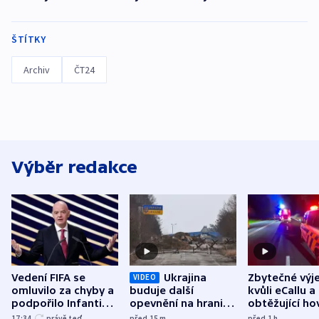
ŠTÍTKY
Archiv
ČT24
Výběr redakce
Vedení FIFA se
Ukrajina
Zbytečné výj
VIDEO
omluvilo za chyby a
buduje další
kvůli eCallu a
podpořilo Infantina.
opevnění na hranici
obtěžující ho
UEFA trvá na
s Běloruskem
zdržují záchr
17:34
právě teď
před 15
m
před 1
h