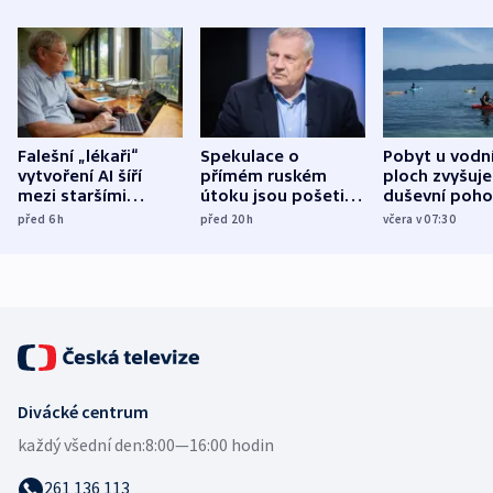
Falešní „lékaři“
Spekulace o
Pobyt u vodn
vytvoření AI šíří
přímém ruském
ploch zvyšuje
mezi staršími
útoku jsou pošetilé,
duševní poho
Poláky nebezpečné
míní estonský
ukázala
před 6
h
před 20
h
včera v 07:30
zdravotní rady
bezpečnostní
mezinárodní 
expert
Divácké centrum
každý všední den:
8:00—16:00 hodin
261 136 113