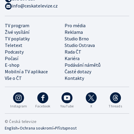
info@ceskatelevize.cz
TV program
Pro média
Živé vysílání
Reklama
TV poplatky
Studio Brno
Teletext
Studio Ostrava
Podcasty
Rada ČT
Počasí
Kariéra
E-shop
Podávání námětů
Mobilní a TV aplikace
Časté dotazy
Vše o ČT
Kontakty
Instagram
Facebook
YouTube
X
Threads
© Česká televize
•
•
English
Ochrana soukromí
Přístupnost