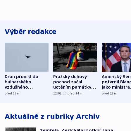
Výběr redakce
Dron pronikl do
Pražský duhový
Americký Sen
bulharského
pochod začal
potvrdil Blan
vzdušného
uctěním památky
jako ministra
prostoru,
obětí berlínského
spravedlnost
před 15
m
12:02
před 24
m
před 28
m
explodoval kilometr
útoku
od plynovodu
Aktuálně z rubriky
Archiv
Zemřela „česká Bardotka“ Jana