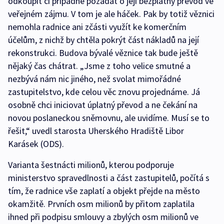
odkoupit či případně požádat o její bezplatný převod ve
veřejném zájmu. V tom je ale háček. Pak by totiž věznici
nemohla radnice ani zčásti využít ke komerčním
účelům, z nichž by chtěla pokrýt část nákladů na její
rekonstrukci. Budova bývalé věznice tak bude ještě
nějaký čas chátrat. „Jsme z toho velice smutné a
nezbývá nám nic jiného, než svolat mimořádné
zastupitelstvo, kde celou věc znovu projednáme. Já
osobně chci iniciovat úplatný převod a ne čekání na
novou poslaneckou sněmovnu, ale uvidíme. Musí se to
řešit,“ uvedl starosta Uherského Hradiště Libor
Karásek (ODS).
Varianta šestnácti milionů, kterou podporuje
ministerstvo spravedlnosti a část zastupitelů, počítá s
tím, že radnice vše zaplatí a objekt přejde na město
okamžitě. Prvních osm milionů by přitom zaplatila
ihned při podpisu smlouvy a zbylých osm milionů ve