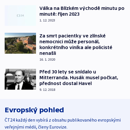
Válka na Blízkém východě minutu po
minutě: říjen 2023
1. 12. 2023
Za smrt pacientky ve zlínské
nemocnici může personál,
konkrétního viníka ale policisté
nenašli
16. 1. 2020
Před 30 lety se snídalo u
Mitterranda. Husák musel počkat,
přednost dostal Havel
9. 12. 2018
Evropský pohled
ČT24 každý den vybírá z obsahu publikovaného evropskými
veřejnými médii, členy Eurovize.