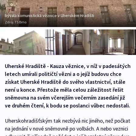
bývalá komunistická věznice v Uherském Hradišti
Zdroj:
TS Brno
Uherské Hradiště - Kauza věznice, v níž v padesátých
letech umírali političtí vězni a o jejíž budovu chce
získat Uherské Hradiště do svého vlastnictví, stále
není u konce. Přestože měla celou záležitost řešit
sněmovna na svém včerejším večerním zasedání již
ve druhém čtení, k bodu se poslanci vůbec nedostali.
Uherskohradišťským tak nezbývá nic jiného, než počkat
na jednání v nové sněmovně po volbách. A nebo veznici