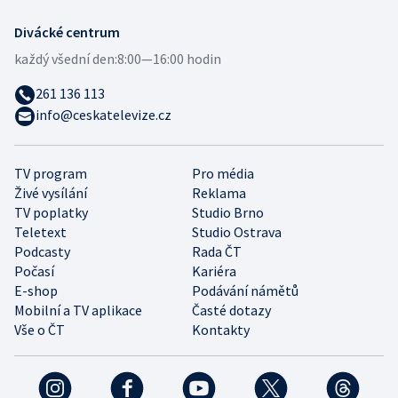
Divácké centrum
každý všední den:
8:00—16:00 hodin
261 136 113
info@ceskatelevize.cz
TV program
Pro média
Živé vysílání
Reklama
TV poplatky
Studio Brno
Teletext
Studio Ostrava
Podcasty
Rada ČT
Počasí
Kariéra
E-shop
Podávání námětů
Mobilní a TV aplikace
Časté dotazy
Vše o ČT
Kontakty