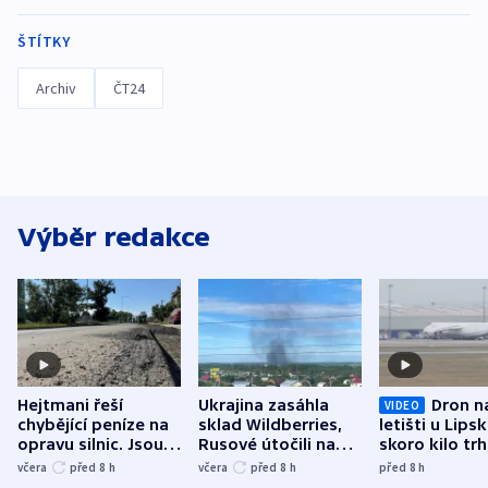
ŠTÍTKY
Archiv
ČT24
Výběr redakce
Hejtmani řeší
Ukrajina zasáhla
Dron n
VIDEO
chybějící peníze na
sklad Wildberries,
letišti u Lips
opravu silnic. Jsou
Rusové útočili na
skoro kilo trh
nenárokové, namítá
trh, hasiče či
indicie ukazuj
včera
před 8
h
včera
před 8
h
před 8
h
ministerstvo
stadion
Rusko