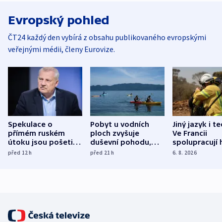
Evropský pohled
ČT24 každý den vybírá z obsahu publikovaného evropskými
veřejnými médii, členy Eurovize.
Spekulace o
Pobyt u vodních
Jiný jazyk i t
přímém ruském
ploch zvyšuje
Ve Francii
útoku jsou pošetilé,
duševní pohodu,
spolupracují h
míní estonský
ukázala
různých zemí
před 12
h
před 21
h
6. 8. 2026
bezpečnostní
mezinárodní studie
expert