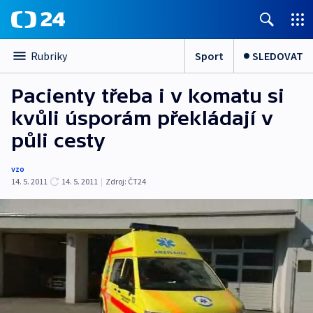
Sport
SLEDOVAT
Rubriky
Pacienty třeba i v komatu si
kvůli úsporám překládají v
půli cesty
vzo
14. 5. 2011
14. 5. 2011
|
Zdroj:
ČT24