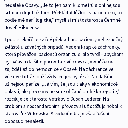
nedaleké Opavy. „Je to jen osm kilometrů a oni nejsou
schopni dojet až tam. Překládat lůžko i s pacientem, to
podle mě není logické,“ myslí si místostarosta Čermné
Josef Mikulenka.
I podle lékařů je každý překlad pro pacienty nebezpečný,
zvláště u závažných případů. Vedení krajské záchranky,
která převážení pacientů organizuje, ale tvrdí - abychom
byli včas u dalšího pacienta z Vítkovska, nemůžeme
zajíždět až do nemocnice v Opavě. Na záchrance ve
Vítkově totiž slouží vždy jen jediný lékař. Na dalšího
už nejsou peníze. „Já vím, že jsou tlaky v ekonomické
oblasti, ale přece my nejsme občané druhé kategorie,“
rozčiluje se starosta Větřkovic Dušan Lederer. Na
problém s nestandardními převozy si už stěžuje několik
starostů z Vítkovska. S vedením kraje však řešení
doposud nenalezli.