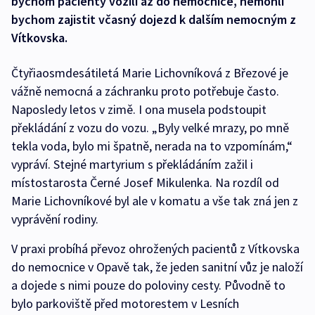
bychom pacienty vozili až do nemocnice, nemohli
bychom zajistit včasný dojezd k dalším nemocným z
Vítkovska.
Čtyřiaosmdesátiletá Marie Lichovníková z Březové je
vážně nemocná a záchranku proto potřebuje často.
Naposledy letos v zimě. I ona musela podstoupit
překládání z vozu do vozu. „Byly velké mrazy, po mně
tekla voda, bylo mi špatně, nerada na to vzpomínám,“
vypráví. Stejné martyrium s překládáním zažil i
místostarosta Černé Josef Mikulenka. Na rozdíl od
Marie Lichovníkové byl ale v komatu a vše tak zná jen z
vyprávění rodiny.
V praxi probíhá převoz ohrožených pacientů z Vítkovska
do nemocnice v Opavě tak, že jeden sanitní vůz je naloží
a dojede s nimi pouze do poloviny cesty. Původně to
bylo parkoviště před motorestem v Lesních