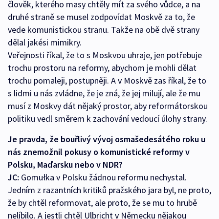
člověk, kterého masy chtěly mít za svého vůdce, a na
druhé straně se musel zodpovídat Moskvě za to, že
vede komunistickou stranu. Takže na obě dvě strany
dělal jakési mimikry.
Veřejnosti říkal, že to s Moskvou uhraje, jen potřebuje
trochu prostoru na reformy, abychom je mohli dělat
trochu pomaleji, postupněji. A v Moskvě zas říkal, že to
s lidmi u nás zvládne, že je zná, že jej milují, ale že mu
musí z Moskvy dát nějaký prostor, aby reformátorskou
politiku vedl směrem k zachování vedoucí úlohy strany.
Je pravda, že bouřlivý vývoj osmašedesátého roku u
nás znemožnil pokusy o komunistické reformy v
Polsku, Maďarsku nebo v NDR?
JC:
Gomułka v Polsku žádnou reformu nechystal.
Jedním z razantních kritiků pražského jara byl, ne proto,
že by chtěl reformovat, ale proto, že se mu to hrubě
nelíbilo. A jestli chtěl Ulbricht v Německu nějakou