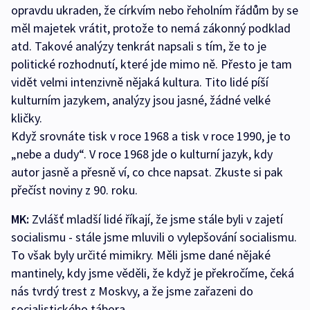
opravdu ukraden, že církvím nebo řeholním řádům by se
měl majetek vrátit, protože to nemá zákonný podklad
atd. Takové analýzy tenkrát napsali s tím, že to je
politické rozhodnutí, které jde mimo ně. Přesto je tam
vidět velmi intenzivně nějaká kultura. Tito lidé píší
kulturním jazykem, analýzy jsou jasné, žádné velké
kličky.
Když srovnáte tisk v roce 1968 a tisk v roce 1990, je to
„nebe a dudy“. V roce 1968 jde o kulturní jazyk, kdy
autor jasně a přesně ví, co chce napsat. Zkuste si pak
přečíst noviny z 90. roku.
MK:
Zvlášť mladší lidé říkají, že jsme stále byli v zajetí
socialismu - stále jsme mluvili o vylepšování socialismu.
To však byly určité mimikry. Měli jsme dané nějaké
mantinely, kdy jsme věděli, že když je překročíme, čeká
nás tvrdý trest z Moskvy, a že jsme zařazeni do
socialistického tábora.