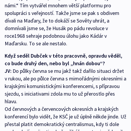
námi.“ Tím vytvářel mnohem větší platformu pro
spolupráci s veřejností. Takže jsme se pak s obdivem
dívali na Maďary, že to dokáží se Sověty uhrát, a
domnívali jsme se, že Husák po pádu revoluce v
roce1968 sehraje podobnou úlohu jako Kádár v
Maďarsku. To se ale nestalo.
Když seděl Dubček v této pracovně, opravdu věděl,
co bude druhý den, nebo byl „hnán dobou“?
JV:
Do půlky června se mu jakž takž dařilo situaci držet
v rukou, ale po půlce června s mimořádnými okresními a
krajskými komunistickými konferencemi, s přípravou
sjezdu, s iniciativami zdola mu to už přerostlo přes
hlavu.
Od červnových a červencových okresních a krajských
konferencí bylo vidět, že KSČ je už úplně někde jinde. Už
přestal platit demokratický centralismus, kdy ti dole