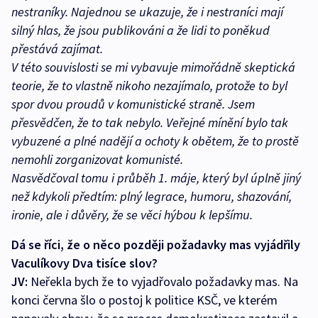
nestraníky. Najednou se ukazuje, že i nestraníci mají
silný hlas, že jsou publikováni a že lidi to poněkud
přestává zajímat.
V této souvislosti se mi vybavuje mimořádně skeptická
teorie, že to vlastně nikoho nezajímalo, protože to byl
spor dvou proudů v komunistické straně. Jsem
přesvědčen, že to tak nebylo. Veřejné mínění bylo tak
vybuzené a plné nadějí a ochoty k obětem, že to prostě
nemohli zorganizovat komunisté.
Nasvědčoval tomu i průběh 1. máje, který byl úplně jiný
než kdykoli předtím: plný legrace, humoru, shazování,
ironie, ale i důvěry, že se věci hýbou k lepšímu.
Dá se říci, že o něco později požadavky mas vyjádřily
Vaculíkovy Dva tisíce slov?
JV:
Neřekla bych že to vyjadřovalo požadavky mas. Na
konci června šlo o postoj k politice KSČ, ve kterém