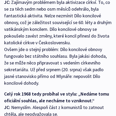
JC:
Zajímavým problémem byla aktivizace církví. To, co
se za těch sedm nebo osm měsíců odehrálo, byla
fantastická aktivita. Nelze nezmínit Dílo koncilové
obnovy, což je záležitost související se 60. léty a druhým
vatikánským koncilem. Dílo koncilové obnovy se
pokoušelo zavést změny, které koncil přinesl do života
katolické církve v Československu.
Ovšem jde o stejný problém: Dílo koncilové obnovy
fungovalo bez státního souhlasu. Byla jakási dohoda,
že se může něco připravovat s vedením církevního
sekretariátu. Už před srpnem (20. srpna) však padlo
jasné stanovisko přímo od Mlynáře: nepovolit Dílo
koncilové dohody.
Celý rok 1968 tedy probíhal ve stylu: „Nedáme tomu
oficiální souhlas, ale necháme to vzniknout.“
JC:
Nemyslím. Alespoň část z komunistů to zatnout
chtěla, ale neodvažovala se.