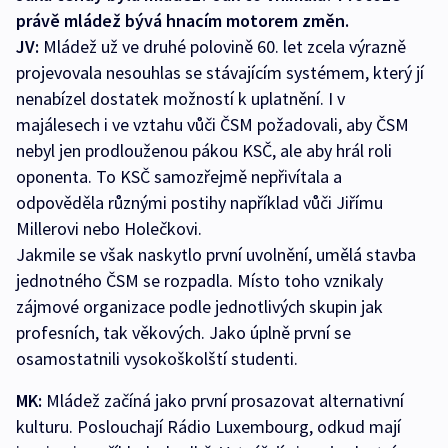
právě mládež bývá hnacím motorem změn.
JV:
Mládež už ve druhé polovině 60. let zcela výrazně
projevovala nesouhlas se stávajícím systémem, který jí
nenabízel dostatek možností k uplatnění. I v
majálesech i ve vztahu vůči ČSM požadovali, aby ČSM
nebyl jen prodlouženou pákou KSČ, ale aby hrál roli
oponenta. To KSČ samozřejmě nepřivítala a
odpověděla různými postihy například vůči Jiřímu
Millerovi nebo Holečkovi.
Jakmile se však naskytlo první uvolnění, umělá stavba
jednotného ČSM se rozpadla. Místo toho vznikaly
zájmové organizace podle jednotlivých skupin jak
profesních, tak věkových. Jako úplně první se
osamostatnili vysokoškolští studenti.
MK:
Mládež začíná jako první prosazovat alternativní
kulturu. Poslouchají Rádio Luxembourg, odkud mají