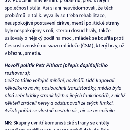
JV:
Podcenili hlavně míru problémů, před kterými
společnost stála. Asi si ani neuvědomovali, že těch
problémů je tolik. Vyvalily se třeba rehabilitace,
neuspokojivé postavení církve, menší politické strany
byly nespokojeny s rolí, kterou dosud hrály, takže
usilovaly o nějaký podíl na moci, mládež se bouřila proti
Československému svazu mládeže (ČSM), který brzy, už
v březnu, smetla.
Hovoří politik Petr Pithart (přepis doplňujícího
rozhovoru):
Celé to táhlo veřejné mínění, novináři. Lidé kupovali
několikero novin, poslouchali tranzistoráky, média byla
plná sebekritiky stranických a jiných funkcionářů, z nichž
někteří ztráceli nervy a odstupovali ze svých funkcí.
Avšak pořád se vlastně nestalo nic, nic se nezměnilo.
MK:
Skupiny uvnitř komunistické strany se chtěly