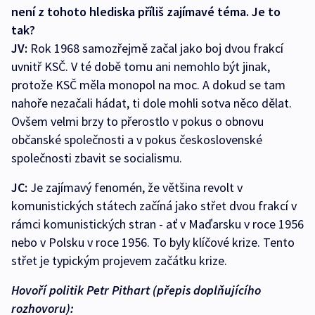
není z tohoto hlediska příliš zajímavé téma. Je to
tak?
JV:
Rok 1968 samozřejmě začal jako boj dvou frakcí
uvnitř KSČ. V té době tomu ani nemohlo být jinak,
protože KSČ měla monopol na moc. A dokud se tam
nahoře nezačali hádat, ti dole mohli sotva něco dělat.
Ovšem velmi brzy to přerostlo v pokus o obnovu
občanské společnosti a v pokus československé
společnosti zbavit se socialismu.
JC:
Je zajímavý fenomén, že většina revolt v
komunistických státech začíná jako střet dvou frakcí v
rámci komunistických stran - ať v Maďarsku v roce 1956
nebo v Polsku v roce 1956. To byly klíčové krize. Tento
střet je typickým projevem začátku krize.
Hovoří politik Petr Pithart (přepis doplňujícího
rozhovoru):