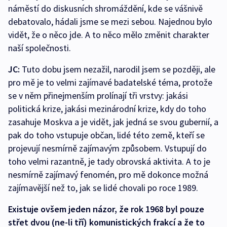
náměstí do diskusních shromáždění, kde se vášnivě
debatovalo, hádali jsme se mezi sebou. Najednou bylo
vidět, že o něco jde. A to něco mělo změnit charakter
naší společnosti.
JC:
Tuto dobu jsem nezažil, narodil jsem se později, ale
pro mě je to velmi zajímavé badatelské téma, protože
se v něm přinejmenším prolínají tři vrstvy: jakási
politická krize, jakási mezinárodní krize, kdy do toho
zasahuje Moskva a je vidět, jak jedná se svou gubernií, a
pak do toho vstupuje občan, lidé této země, kteří se
projevují nesmírně zajímavým způsobem. Vstupují do
toho velmi razantně, je tady obrovská aktivita. A to je
nesmírně zajímavý fenomén, pro mě dokonce možná
zajímavější než to, jak se lidé chovali po roce 1989.
Existuje ovšem jeden názor, že rok 1968 byl pouze
střet dvou (ne-li tří) komunistických frakcí a že to