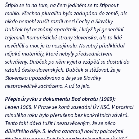
Štíplo se to na tom, na čem jediném se to štípnout
mohlo. Všechna pluralita byla zadupána do země, ale
nikdo nemohl zrušit rozdíl mezi Čechy a Slováky.
Dubček byl neznámý aparátník, i když byl generální
tajemník Komunistické strany Slovenska, ale to lidé
nevěděli a moc je to nezajímalo. Novotný předkládal
nějaké materiály, které nebyly předsednictvem
schváleny. Dubček po něm vyjel a vzápětí se dostali do
vztahů česko-slovenských. Dubček si stěžoval, že je
Slovensko upozaďováno a že je se Slováky
nespravedlivě zacházeno. A už to jelo.
Přepis úryvku z dokumentu Bod obratu (1989):
Leden 1968. V Praze se koná zasedání ÚV KSČ. V prosinci
minulého roku bylo přerušeno bez konkrétních závěrů.
Tento fakt dává tušit i nezasvěceným, že se něco
důležitého děje. 5. ledna oznamují noviny palcovými