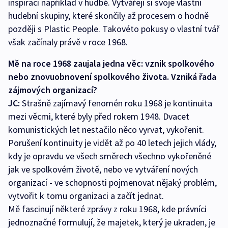
inspiraci například v hudbě. Vytvářejí si svoje vlastní
hudební skupiny, které skončily až procesem o hodně
později s Plastic People. Takovéto pokusy o vlastní tvář
však začínaly právě v roce 1968.
Mě na roce 1968 zaujala jedna věc: vznik spolkového
nebo znovuobnovení spolkového života. Vzniká řada
zájmových organizací?
JC:
Strašně zajímavý fenomén roku 1968 je kontinuita
mezi věcmi, které byly před rokem 1948. Dvacet
komunistických let nestačilo něco vyrvat, vykořenit.
Porušení kontinuity je vidět až po 40 letech jejich vlády,
kdy je opravdu ve všech směrech všechno vykořeněné
jak ve spolkovém životě, nebo ve vytváření nových
organizací - ve schopnosti pojmenovat nějaký problém,
vytvořit k tomu organizaci a začít jednat.
Mě fascinují některé zprávy z roku 1968, kde právníci
jednoznačné formulují, že majetek, který je ukraden, je