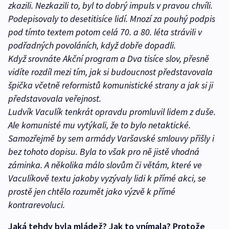
zkazili. Nezkazili to, byl to dobrý impuls v pravou chvíli.
Podepisovaly to desetitisíce lidí. Mnozí za pouhý podpis
pod tímto textem potom celá 70. a 80. léta strávili v
podřadných povoláních, když dobře dopadli.
Když srovnáte Akční program a Dva tisíce slov, přesně
vidíte rozdíl mezi tím, jak si budoucnost představovala
špička včetně reformistů komunistické strany a jak si ji
představovala veřejnost.
Ludvík Vaculík tenkrát opravdu promluvil lidem z duše.
Ale komunisté mu vytýkali, že to bylo netaktické.
Samozřejmě by sem armády Varšavské smlouvy přišly i
bez tohoto dopisu. Byla to však pro ně jistě vhodná
záminka. A několika málo slovům či větám, které ve
Vaculíkově textu jakoby vyzývaly lidi k přímé akci, se
prostě jen chtělo rozumět jako výzvě k přímé
kontrarevoluci.
Jaká tehdy byla mládež? Jak to vnímala? Protože