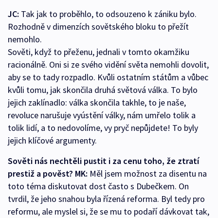
JC:
Tak jak to proběhlo, to odsouzeno k zániku bylo.
Rozhodně v dimenzích sovětského bloku to přežít
nemohlo.
Sověti, když to přeženu, jednali v tomto okamžiku
racionálně. Oni si ze svého vidění světa nemohli dovolit,
aby se to tady rozpadlo. Kvůli ostatním státům a vůbec
kvůli tomu, jak skončila druhá světová válka. To bylo
jejich zaklínadlo: válka skončila takhle, to je naše,
revoluce narušuje vyústění války, nám umřelo tolik a
tolik lidí, a to nedovolíme, vy pryč nepůjdete! To byly
jejich klíčové argumenty.
Sověti nás nechtěli pustit i za cenu toho, že ztratí
prestiž a pověst?
MK:
Měl jsem možnost za disentu na
toto téma diskutovat dost často s Dubečkem. On
tvrdil, že jeho snahou byla řízená reforma. Byl tedy pro
reformu, ale myslel si, že se mu to podaří dávkovat tak,