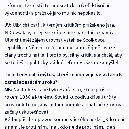
reformu, tak čistě technokratickou (zefektivnění
výkonnosti) a pražské jaro mu nic nepokazilo.
JV:
Ulbricht patřil k tvrdým kritikům pražského jara.
NDR však byla teprve krátce mezinárodně uznaná a
Ulbricht měl zájem urovnat vztah se Spolkovou
republikou Německo. A tam mu samozřejmě invaze
plány trochu hatila. I proto byl silný kritik, ale chtěl, aby
se to řešilo politicky. Žádné reformy však nezamýšlel.
To je tedy další mýtus, který se objevuje ve vztahu k
osmašedesátému roku?
MK:
Na druhé straně bylo Maďarsko, které prošlo
rokem 1956 a kterému Sověti kupodivu dávali určitý
prostor k tomu, aby se tam pomalé a opatrné reformy
začaly uskutečňovat.
Kádár přišel s opravou komunistického hesla: „Kdo není
s námi, je proti nám,“ na „kdo nejde proti nám, jde s