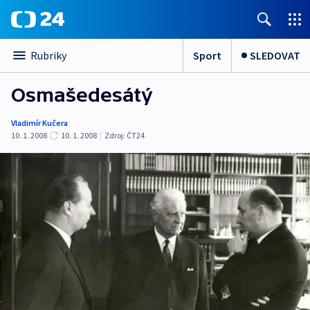
Sport
SLEDOVAT
Rubriky
Osmašedesátý
Vladimír Kučera
10. 1. 2008
10. 1. 2008
|
Zdroj:
ČT24