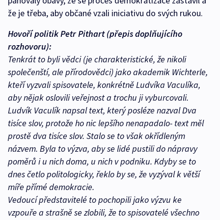
panovaly obavy, že se proces demokratizace zastavil a
že je třeba, aby občané vzali iniciativu do svých rukou.
Hovoří politik Petr Pithart (přepis doplňujícího
rozhovoru):
Tenkrát to byli vědci (je charakteristické, že nikoli
společenští, ale přírodovědci) jako akademik Wichterle,
kteří vyzvali spisovatele, konkrétně Ludvíka Vaculíka,
aby nějak oslovili veřejnost a trochu ji vyburcovali.
Ludvík Vaculík napsal text, který posléze nazval Dva
tisíce slov, protože ho nic lepšího nenapadalo- text měl
prostě dva tisíce slov. Stalo se to však okřídleným
názvem. Byla to výzva, aby se lidé pustili do nápravy
poměrů i u nich doma, u nich v podniku. Kdyby se to
dnes četlo politologicky, řeklo by se, že vyzýval k větší
míře přímé demokracie.
Vedoucí představitelé to pochopili jako výzvu ke
vzpouře a strašně se zlobili, že to spisovatelé všechno