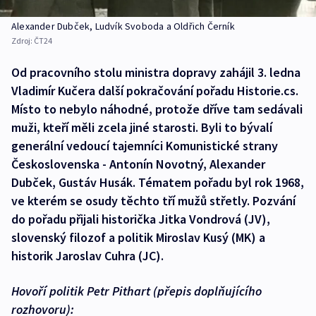
Alexander Dubček, Ludvík Svoboda a Oldřich Černík
Zdroj:
ČT24
Od pracovního stolu ministra dopravy zahájil 3. ledna
Vladimír Kučera další pokračování pořadu Historie.cs.
Místo to nebylo náhodné, protože dříve tam sedávali
muži, kteří měli zcela jiné starosti. Byli to bývalí
generální vedoucí tajemníci Komunistické strany
Československa - Antonín Novotný, Alexander
Dubček, Gustáv Husák. Tématem pořadu byl rok 1968,
ve kterém se osudy těchto tří mužů střetly. Pozvání
do pořadu přijali historička Jitka Vondrová (JV),
slovenský filozof a politik Miroslav Kusý (MK) a
historik Jaroslav Cuhra (JC).
Hovoří politik Petr Pithart (přepis doplňujícího
rozhovoru):