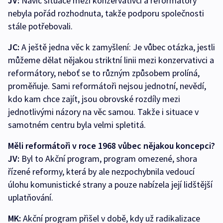
JV:
Navíc situace mezi konzervativci a reformátory
nebyla pořád rozhodnuta, takže podporu společnosti
stále potřebovali.
JC:
A ještě jedna věc k zamyšlení: Je vůbec otázka, jestli
můžeme dělat nějakou striktní linii mezi konzervativci a
reformátory, neboť se to různým způsobem prolíná,
proměňuje. Sami reformátoři nejsou jednotní, nevědí,
kdo kam chce zajít, jsou obrovské rozdíly mezi
jednotlivými názory na věc samou. Takže i situace v
samotném centru byla velmi spletitá.
Měli reformátoři v roce 1968 vůbec nějakou koncepci?
JV:
Byl to Akční program, program omezené, shora
řízené reformy, která by ale nezpochybnila vedoucí
úlohu komunistické strany a pouze nabízela její lidštější
uplatňování.
MK:
Akční program přišel v době, kdy už radikalizace