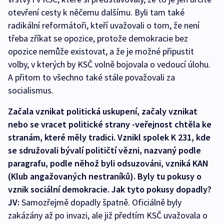
otevření cesty k něčemu dalšímu. Byli tam také
radikální reformátoři, kteří uvažovali o tom, že není
třeba zříkat se opozice, protože demokracie bez
opozice nemůže existovat, a že je možné připustit
volby, v kterých by KSČ volně bojovala o vedoucí úlohu.
A přitom to všechno také stále považovali za
socialismus.
Začala vznikat politická uskupení, začaly vznikat
nebo se vracet politické strany -veřejnost chtěla ke
stranám, které měly tradici. Vznikl spolek K 231, kde
se sdružovali bývalí političtí vězni, nazvaný podle
paragrafu, podle něhož byli odsuzováni, vzniká KAN
(Klub angažovaných nestraníků). Byly tu pokusy o
vznik sociální demokracie. Jak tyto pokusy dopadly?
JV:
Samozřejmě dopadly špatně. Oficiálně byly
zakázány až po invazi, ale již předtím KSČ uvažovala o