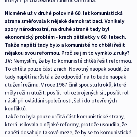
kterými přicházela komunistická strana.
Nicméně už v druhé polovině 60. let komunistická
strana směřovala k nějaké demokratizaci. Vznikaly
spory národnostní, na druhé straně tady byl
ekonomický problém - krach pětiletky v 60. letech.
Takže napětí tady bylo a komunisté ho chtěli řešit
nějakou svou reformou. Proč se jim to vymklo z ruky?
JV:
Nemyslím, že by to komunisté chtěli řešit reformou.
To chtěla pouze část z nich. Novotný naopak soudil, že
tady napětí narůstá a že odpovědí na to bude naopak
utužení režimu. V roce 1967 činil spoustu kroků, které
měly režim utužit: posílit roli ozbrojených sil, posílit roli
násilí při ovládání společnosti, šel i do otevřených
konfliktů.
Takže to byla pouze určitá část komunistické strany,
která usilovala o nějaké reformy, protože usoudila, že
napětí dosahuje takové meze, že by se to komunistické