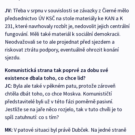
JV:
Třeba v srpnu v souvislosti se závazky z Čierné mělo
předsednictvo ÚV KSČ na stole materiály ke KAN a K
231, které navrhovaly rozbít je, nedovolit jejich centrální
fungování. Měli také materiál k sociální demokracii.
Neodvažovali se to ale projednat před sjezdem a
riskovat ztrátu podpory, eventuálně ohrozit konání
sjezdu.
Komunistická strana tak poprvé za dobu své
existence dbala toho, co chce lid?
JC:
Byla ale také v pěkném patu, protože zároveň
chtěla dbát toho, co chce Moskva. Komunističtí
představitelé byli už v této fázi poměrně pasivní.
Jestliže se na jaře něco rozjelo, tak v tuto chvíli je to
spíš zatuhnutí: co s tím?
MK:
V patové situaci byl právě Dubček. Na jedné straně