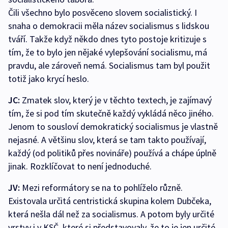
Čili všechno bylo posvěceno slovem socialistický. I
snaha o demokracii měla název socialismus s lidskou
tváří. Takže když někdo dnes tyto postoje kritizuje s
tím, že to bylo jen nějaké vylepšování socialismu, má
pravdu, ale zároveň nemá. Socialismus tam byl použit
totiž jako krycí heslo.
JC:
Zmatek slov, který je v těchto textech, je zajímavý
tím, že si pod tím skutečně každý vykládá něco jiného.
Jenom to sousloví demokratický socialismus je vlastně
nejasné. A většinu slov, která se tam takto používají,
každý (od politiků přes novináře) používá a chápe úplně
jinak. Rozklíčovat to není jednoduché.
JV:
Mezi reformátory se na to pohlíželo různě.
Existovala určitá centristická skupina kolem Dubčeka,
která nešla dál než za socialismus. A potom byly určité
vrstvy i v KSČ, které si představovaly, že to je jen určité