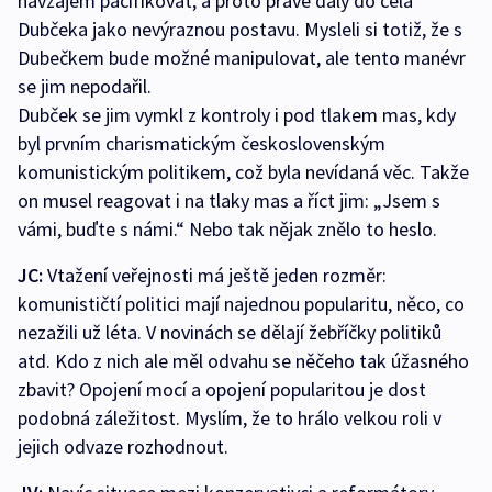
navzájem pacifikovat, a proto právě daly do čela
Dubčeka jako nevýraznou postavu. Mysleli si totiž, že s
Dubečkem bude možné manipulovat, ale tento manévr
se jim nepodařil.
Dubček se jim vymkl z kontroly i pod tlakem mas, kdy
byl prvním charismatickým československým
komunistickým politikem, což byla nevídaná věc. Takže
on musel reagovat i na tlaky mas a říct jim: „Jsem s
vámi, buďte s námi.“ Nebo tak nějak znělo to heslo.
JC:
Vtažení veřejnosti má ještě jeden rozměr:
komunističtí politici mají najednou popularitu, něco, co
nezažili už léta. V novinách se dělají žebříčky politiků
atd. Kdo z nich ale měl odvahu se něčeho tak úžasného
zbavit? Opojení mocí a opojení popularitou je dost
podobná záležitost. Myslím, že to hrálo velkou roli v
jejich odvaze rozhodnout.