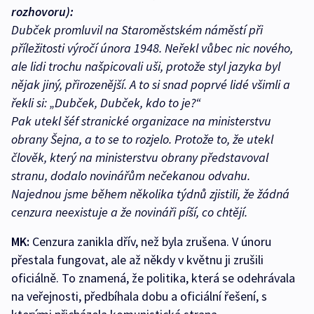
rozhovoru):
Dubček promluvil na Staroměstském náměstí při
příležitosti výročí února 1948. Neřekl vůbec nic nového,
ale lidi trochu našpicovali uši, protože styl jazyka byl
nějak jiný, přirozenější. A to si snad poprvé lidé všimli a
řekli si: „Dubček, Dubček, kdo to je?“
Pak utekl šéf stranické organizace na ministerstvu
obrany Šejna, a to se to rozjelo. Protože to, že utekl
člověk, který na ministerstvu obrany představoval
stranu, dodalo novinářům nečekanou odvahu.
Najednou jsme během několika týdnů zjistili, že žádná
cenzura neexistuje a že novináři píší, co chtějí.
MK:
Cenzura zanikla dřív, než byla zrušena. V únoru
přestala fungovat, ale až někdy v květnu ji zrušili
oficiálně. To znamená, že politika, která se odehrávala
na veřejnosti, předbíhala dobu a oficiální řešení, s