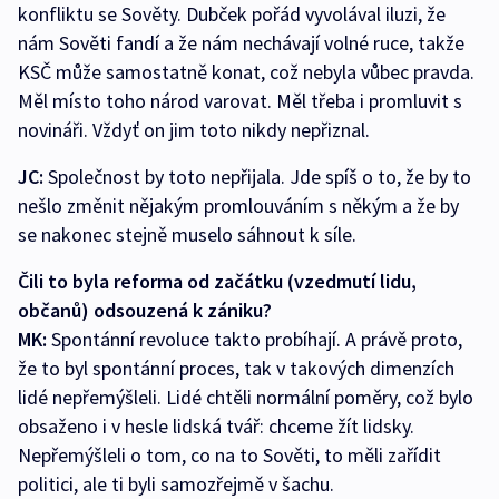
konfliktu se Sověty. Dubček pořád vyvolával iluzi, že
nám Sověti fandí a že nám nechávají volné ruce, takže
KSČ může samostatně konat, což nebyla vůbec pravda.
Měl místo toho národ varovat. Měl třeba i promluvit s
novináři. Vždyť on jim toto nikdy nepřiznal.
JC:
Společnost by toto nepřijala. Jde spíš o to, že by to
nešlo změnit nějakým promlouváním s někým a že by
se nakonec stejně muselo sáhnout k síle.
Čili to byla reforma od začátku (vzedmutí lidu,
občanů) odsouzená k zániku?
MK:
Spontánní revoluce takto probíhají. A právě proto,
že to byl spontánní proces, tak v takových dimenzích
lidé nepřemýšleli. Lidé chtěli normální poměry, což bylo
obsaženo i v hesle lidská tvář: chceme žít lidsky.
Nepřemýšleli o tom, co na to Sověti, to měli zařídit
politici, ale ti byli samozřejmě v šachu.