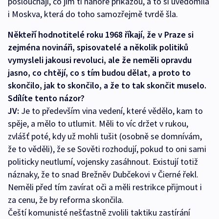
poslouchají, co jim ti nahoře přikážou, a to si uvědomila
i Moskva, která do toho samozřejmě tvrdě šla.
Někteří hodnotitelé roku 1968 říkají, že v Praze si
zejména novináři, spisovatelé a několik politiků
vymysleli jakousi revoluci, ale že neměli opravdu
jasno, co chtějí, co s tím budou dělat, a proto to
skončilo, jak to skončilo, a že to tak skončit muselo.
Sdílíte tento názor?
JV:
Je to především vina vedení, které vědělo, kam to
spěje, a mělo to utlumit. Měli to víc držet v rukou,
zvlášť poté, kdy už mohli tušit (osobně se domnívám,
že to věděli), že se Sověti rozhodují, pokud to oni sami
politicky neutlumí, vojensky zasáhnout. Existují totiž
náznaky, že to snad Brežněv Dubčekovi v Čierné řekl.
Neměli před tím zavírat oči a měli restrikce přijmout i
za cenu, že by reforma skončila.
Čeští komunisté nešťastně zvolili taktiku zastírání