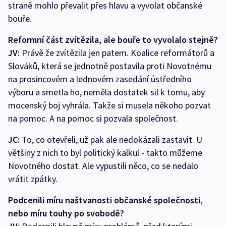
straně mohlo převalit přes hlavu a vyvolat občanské
bouře.
Reformní část zvítězila, ale bouře to vyvolalo stejně?
JV:
Právě že zvítězila jen patem. Koalice reformátorů a
Slováků, která se jednotně postavila proti Novotnému
na prosincovém a lednovém zasedání ústředního
výboru a smetla ho, neměla dostatek sil k tomu, aby
mocenský boj vyhrála. Takže si musela někoho pozvat
na pomoc. A na pomoc si pozvala společnost.
JC:
To, co otevřeli, už pak ale nedokázali zastavit. U
většiny z nich to byl politický kalkul - takto můžeme
Novotného dostat. Ale vypustili něco, co se nedalo
vrátit zpátky.
Podcenili míru naštvanosti občanské společnosti,
nebo míru touhy po svobodě?