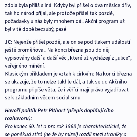
zdola byla příliš silná. Kdyby byl přišel o dva měsíce dřív,
tak ho národ přijal, ale protože přišel tak pozdě,
požadavky u nás byly mnohem dál. Akční program už
byl v té době bezzubý, pasé.
JC:
Nejenže přišel pozdě, ale on se pod tlakem událostí
ještě proměňoval. Na konci března jsou do něj
vypisovány další a další věci, které už vycházejí z „ulice“,
veřejného mínění.
Klasickým příkladem je vztah k církvím: Na konci března
se ukazuje, že to nelze takhle dál, a tak se do Akčního
programu připíše věta, že i věřící mají právo vyjadřovat
se k základním věcem socialismu.
Hovoří politik Petr Pithart (přepis doplňujícího
rozhovoru):
Pro konec 60. let a pro rok 1968 je charakteristické, že
se poněkud stírá (ne že by mizel) rozdíl mezi straníky a