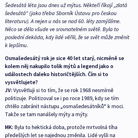
Šedesátá léta jsou dnes už mýtus. Někteří říkají „zlatá
šedesátá“ (jako třeba Sborník Ústavu pro českou
literaturu). A nejen u nás se nad 60. léty zamýšlíme.
Něco se dělo všude ve srovnatelném světě. Byla to
poslední dekáda, kdy lidé věřili, že se svět může změnit
k lepšímu.
Osmašedesátý rok je sice 40 let starý, nicméně se
kolem něj nakupilo tolik mýtů a legend jako o
událostech daleko historičtějších. Čím si to
vysvětlujete?
JV:
Vysvětluji si to tím, že se rok 1968 nesmírně
politizuje. Politizoval se i po roce 1989, kdy se tím
chtělo zabránit nástupu „osmašedesátníků“ k moci.
Takže se tam nanášely mýty a mýty.
MK:
Byla to hektická doba, protože mrtvolná tíha
předešlých let se najednou změnila. Lidé vyšli na