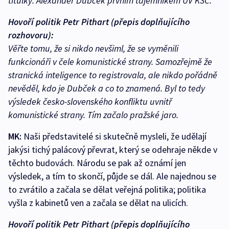
titulky: Alexander Dubček prvním tajemníkem ÚV KSČ.
Hovoří politik Petr Pithart (přepis doplňujícího
rozhovoru):
Věřte tomu, že si nikdo nevšiml, že se vyměnili
funkcionáři v čele komunistické strany. Samozřejmě že
stranická inteligence to registrovala, ale nikdo pořádně
nevěděl, kdo je Dubček a co to znamená. Byl to tedy
výsledek česko-slovenského konfliktu uvnitř
komunistické strany. Tím začalo pražské jaro.
MK:
Naši představitelé si skutečně mysleli, že udělají
jakýsi tichý palácový převrat, který se odehraje někde v
těchto budovách. Národu se pak až oznámí jen
výsledek, a tím to skončí, půjde se dál. Ale najednou se
to zvrátilo a začala se dělat veřejná politika; politika
vyšla z kabinetů ven a začala se dělat na ulicích.
Hovoří politik Petr Pithart (přepis doplňujícího