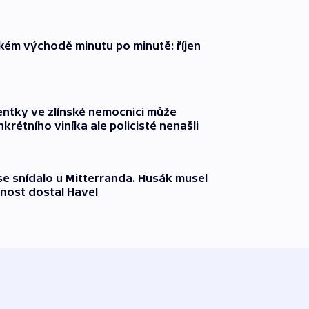
zkém východě minutu po minutě: říjen
entky ve zlínské nemocnici může
krétního viníka ale policisté nenašli
 se snídalo u Mitterranda. Husák musel
nost dostal Havel