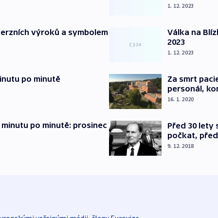
1. 12. 2023
verzních výroků a symbolem
Válka na Blí
2023
1. 12. 2023
inutu po minutě
Za smrt paci
personál, kon
16. 1. 2020
 minutu po minutě: prosinec
Před 30 lety
počkat, před
9. 12. 2018