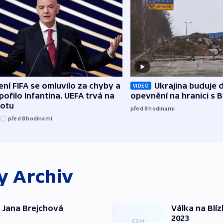
ní FIFA se omluvilo za chyby a
Ukrajina buduje d
VIDEO
ořilo Infantina. UEFA trvá na
opevnění na hranici s 
kotu
před 8
hodinami
před 8
hodinami
ky
Archiv
 Jana Brejchová
Válka na Blí
2023