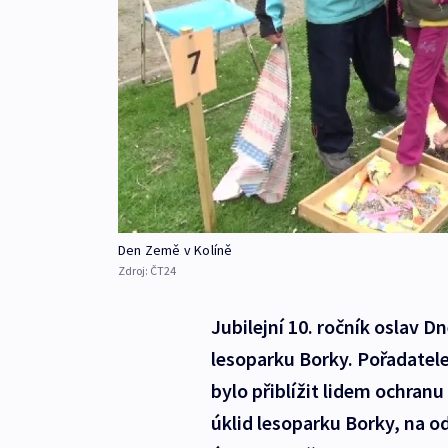
Den Země v Kolíně
Zdroj:
ČT24
Jubilejní 10. ročník oslav D
lesoparku Borky. Pořadatele
bylo přiblížit lidem ochranu
úklid lesoparku Borky, na o