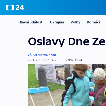
Hlavní události
Ukrajina
Volby
Domácí
Oslavy Dne Ze
ZŠ Bezručova Kolín
25. 4. 2015
25. 4. 2015
|
Zdroj:
ČT24