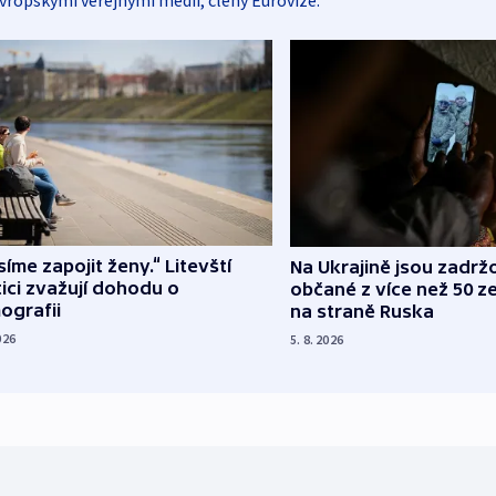
vropskými veřejnými médii, členy Eurovize.
íme zapojit ženy.“ Litevští
Na Ukrajině jsou zadrž
tici zvažují dohodu o
občané z více než 50 ze
ografii
na straně Ruska
026
5. 8. 2026