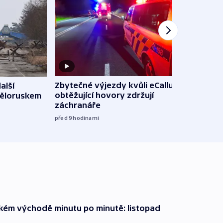
Zbytečné výjezdy kvůli eCallu a
alší
Incid
obtěžující hovory zdržují
Běloruskem
Lips
záchranáře
úmys
expl
před 9
hodinami
včera
zkém východě minutu po minutě: listopad