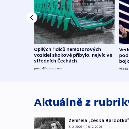
Opilých řidičů nemotorových
Vede
vozidel skokově přibylo, nejvíc ve
podp
středních Čechách
boj
před 42
minutami
včera
Aktuálně z rubri
Zemřela „česká Bardotka“
6. 2. 2026
6. 2. 2026