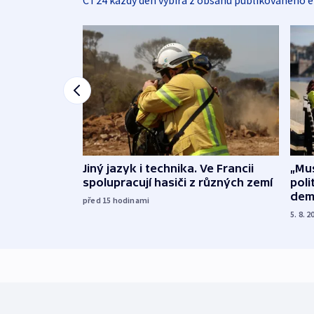
ČT24 každý den vybírá z obsahu publikovaného e
Jiný jazyk i technika. Ve Francii
„Mus
spolupracují hasiči z různých zemí
poli
dem
před 15
hodinami
5. 8. 2