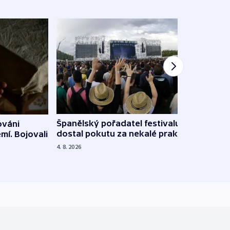
Španělský pořadatel festivalu
ováni
Lesn
dostal pokutu za nekalé praktiky
mí. Bojovali
dopa
zdrav
4. 8. 2026
4. 8. 20