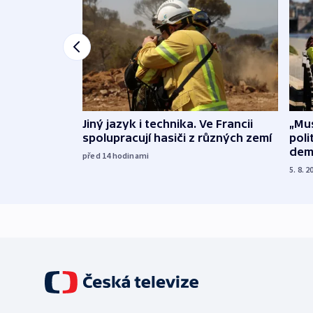
Jiný jazyk i technika. Ve Francii
„Mus
spolupracují hasiči z různých zemí
poli
dem
před 14
hodinami
5. 8. 2