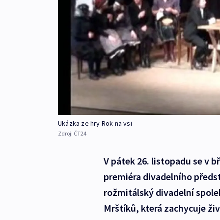
Ukázka ze hry Rok na vsi
Zdroj:
ČT24
V pátek 26. listopadu se v
premiéra divadelního předst
rožmitálský divadelní spole
Mrštíků, která zachycuje ži