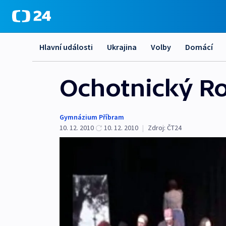
Hlavní události
Ukrajina
Volby
Domácí
Ochotnický Rok
Gymnázium Příbram
10. 12. 2010
10. 12. 2010
|
Zdroj:
ČT24