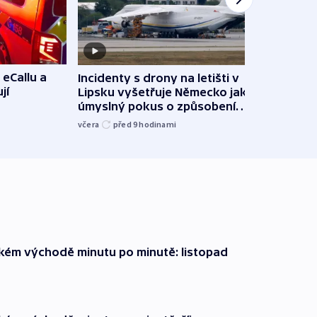
 eCallu a
Incidenty s drony na letišti v
Klima
jí
Lipsku vyšetřuje Německo jako
podn
úmyslný pokus o způsobení
i sví
exploze
včera
před 9
hodinami
včera
zkém východě minutu po minutě: listopad