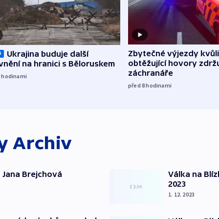
Zbytečné výjezdy kvůli
Ukrajina buduje další
O
obtěžující hovory zdržu
nění na hranici s Běloruskem
záchranáře
7
hodinami
před 8
hodinami
ky
Archiv
 Jana Brejchová
Válka na Blí
2023
1. 12. 2023