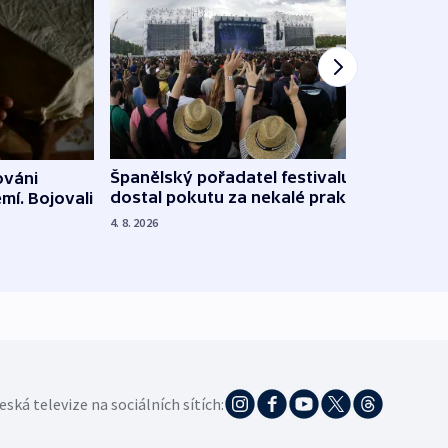
Španělský pořadatel festivalu
ováni
Lesn
dostal pokutu za nekalé praktiky
mí. Bojovali
dopa
zdrav
4. 8. 2026
4. 8. 20
eská televize na sociálních sítích: