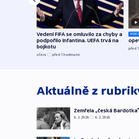
Vedení FIFA se omluvilo za chyby a
VIDE
podpořilo Infantina. UEFA trvá na
opev
bojkotu
před 
včera
před 7
hodinami
Aktuálně z rubri
Zemřela „česká Bardotka“
6. 2. 2026
6. 2. 2026