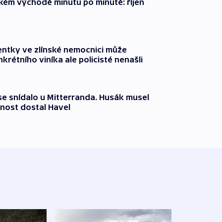
zkém východě minutu po minutě: říjen
entky ve zlínské nemocnici může
krétního viníka ale policisté nenašli
 se snídalo u Mitterranda. Husák musel
nost dostal Havel