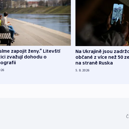
íme zapojit ženy.“ Litevští
Na Ukrajině jsou zadrž
tici zvažují dohodu o
občané z více než 50 ze
ografii
na straně Ruska
026
5. 8. 2026
Č