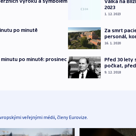
verzních výroků a symbolem
Válka na Blí
2023
1. 12. 2023
inutu po minutě
Za smrt paci
personál, kon
16. 1. 2020
 minutu po minutě: prosinec
Před 30 lety
počkat, před
9. 12. 2018
vropskými veřejnými médii, členy Eurovize.