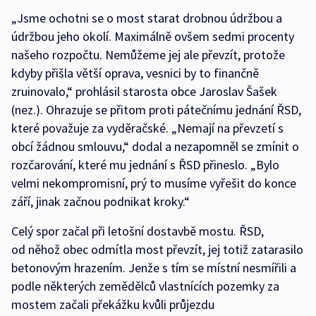
„Jsme ochotni se o most starat drobnou údržbou a
údržbou jeho okolí. Maximálně ovšem sedmi procenty
našeho rozpočtu. Nemůžeme jej ale převzít, protože
kdyby přišla větší oprava, vesnici by to finančně
zruinovalo,“ prohlásil starosta obce Jaroslav Šašek
(nez.). Ohrazuje se přitom proti pátečnímu jednání ŘSD,
které považuje za vyděračské. „Nemají na převzetí s
obcí žádnou smlouvu,“ dodal a nezapomněl se zmínit o
rozčarování, které mu jednání s ŘSD přineslo. „Bylo
velmi nekompromisní, prý to musíme vyřešit do konce
září, jinak začnou podnikat kroky.“
Celý spor začal při letošní dostavbě mostu. ŘSD,
od něhož obec odmítla most převzít, jej totiž zatarasilo
betonovým hrazením. Jenže s tím se místní nesmířili a
podle některých zemědělců vlastnících pozemky za
mostem začali překážku kvůli průjezdu