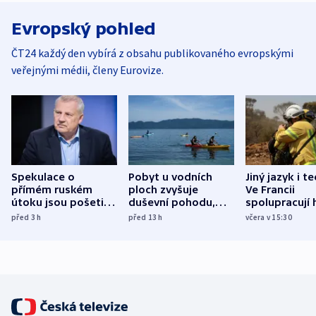
Evropský pohled
ČT24 každý den vybírá z obsahu publikovaného evropskými
veřejnými médii, členy Eurovize.
Spekulace o
Pobyt u vodních
Jiný jazyk i t
přímém ruském
ploch zvyšuje
Ve Francii
útoku jsou pošetilé,
duševní pohodu,
spolupracují h
míní estonský
ukázala
různých zemí
před 3
h
před 13
h
včera v 15:30
bezpečnostní
mezinárodní studie
expert