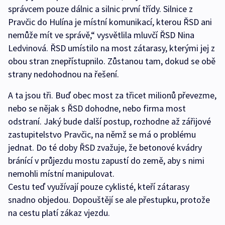
správcem pouze dálnic a silnic první třídy. Silnice z
Pravčic do Hulína je místní komunikací, kterou ŘSD ani
nemůže mít ve správě,“ vysvětlila mluvčí ŘSD Nina
Ledvinová. ŘSD umístilo na most zátarasy, kterými jej z
obou stran znepřístupnilo. Zůstanou tam, dokud se obě
strany nedohodnou na řešení.
A ta jsou tři. Buď obec most za třicet milionů převezme,
nebo se nějak s ŘSD dohodne, nebo firma most
odstraní. Jaký bude další postup, rozhodne až zářijové
zastupitelstvo Pravčic, na němž se má o problému
jednat. Do té doby ŘSD zvažuje, že betonové kvádry
bránící v průjezdu mostu zapustí do země, aby s nimi
nemohli místní manipulovat.
Cestu teď využívají pouze cyklisté, kteří zátarasy
snadno objedou. Dopouštějí se ale přestupku, protože
na cestu platí zákaz vjezdu.