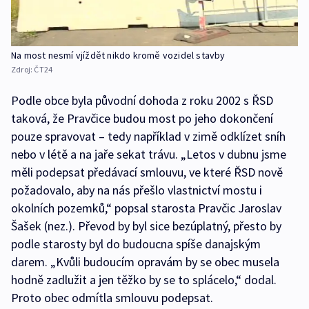
Na most nesmí vjíždět nikdo kromě vozidel stavby
Zdroj:
ČT24
Podle obce byla původní dohoda z roku 2002 s ŘSD
taková, že Pravčice budou most po jeho dokončení
pouze spravovat – tedy například v zimě odklízet sníh
nebo v létě a na jaře sekat trávu. „Letos v dubnu jsme
měli podepsat předávací smlouvu, ve které ŘSD nově
požadovalo, aby na nás přešlo vlastnictví mostu i
okolních pozemků,“ popsal starosta Pravčic Jaroslav
Šašek (nez.). Převod by byl sice bezúplatný, přesto by
podle starosty byl do budoucna spíše danajským
darem. „Kvůli budoucím opravám by se obec musela
hodně zadlužit a jen těžko by se to splácelo,“ dodal.
Proto obec odmítla smlouvu podepsat.