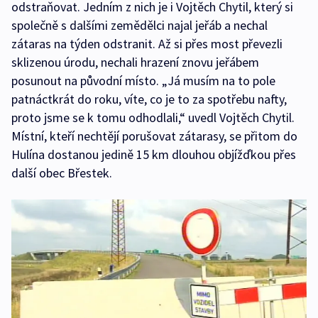
odstraňovat. Jedním z nich je i Vojtěch Chytil, který si
společně s dalšími zemědělci najal jeřáb a nechal
zátaras na týden odstranit. Až si přes most převezli
sklizenou úrodu, nechali hrazení znovu jeřábem
posunout na původní místo. „Já musím na to pole
patnáctkrát do roku, víte, co je to za spotřebu nafty,
proto jsme se k tomu odhodlali,“ uvedl Vojtěch Chytil.
Místní, kteří nechtějí porušovat zátarasy, se přitom do
Hulína dostanou jedině 15 km dlouhou objížďkou přes
další obec Břestek.