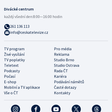
Divácké centrum
každý všední den:
8:00—16:00 hodin
261 136 113
info@ceskatelevize.cz
TV program
Pro média
Živé vysílání
Reklama
TV poplatky
Studio Brno
Teletext
Studio Ostrava
Podcasty
Rada ČT
Počasí
Kariéra
E-shop
Podávání námětů
Mobilní a TV aplikace
Časté dotazy
Vše o ČT
Kontakty