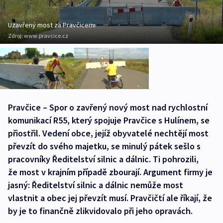
Uzavřený most za Pravčicemi
Zdroj:
www.pravcice.cz
Pravčice – Spor o zavřený nový most nad rychlostní
komunikací R55, který spojuje Pravčice s Hulínem, se
přiostřil. Vedení obce, jejíž obyvatelé nechtějí most
převzít do svého majetku, se minulý pátek sešlo s
pracovníky Ředitelství silnic a dálnic. Ti pohrozili,
že most v krajním případě zbourají. Argument firmy je
jasný: Ředitelství silnic a dálnic nemůže most
vlastnit a obec jej převzít musí. Pravčičtí ale říkají, že
by je to finančně zlikvidovalo při jeho opravách.