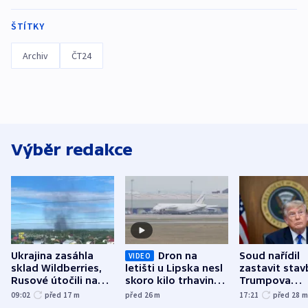
ŠTÍTKY
Archiv
ČT24
Výběr redakce
Ukrajina zasáhla
Dron na
Soud nařídil
VIDEO
sklad Wildberries,
letišti u Lipska nesl
zastavit stav
Rusové útočili na
skoro kilo trhaviny,
Trumpova
trh, hasiče či
indicie ukazují na
tanečního sá
09:02
před 17
m
před 26
m
17:21
před 28
stadion
Rusko