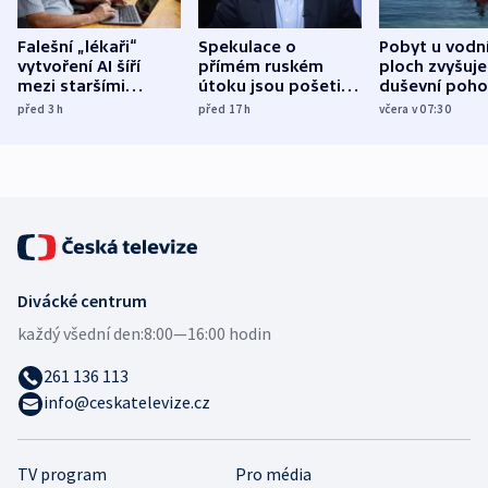
Falešní „lékaři“
Spekulace o
Pobyt u vodn
vytvoření AI šíří
přímém ruském
ploch zvyšuje
mezi staršími
útoku jsou pošetilé,
duševní poho
Poláky nebezpečné
míní estonský
ukázala
před 3
h
před 17
h
včera v 07:30
zdravotní rady
bezpečnostní
mezinárodní 
expert
Divácké centrum
každý všední den:
8:00—16:00 hodin
261 136 113
info@ceskatelevize.cz
TV program
Pro média