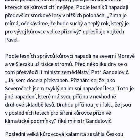
kterých se kůrovci cítí nejlépe. Podle lesníků napadají
především smrkové lesy v nižších polohách. „Zima je
mírná, očekáváme, že bude suchý a teplý rok, který je
pro vývoj kůrovce velice příznivý,“ upřesňuje Vojtěch
Pavel.
Podle lesních správců kůrovci napadli na severní Moravě
a ve Slezsku už tisíce stromů. Před několika dny se o
tom přesvědčil i ministr zemědělství Petr Gandalovič.
„Já jsem docela překvapen. Přiznám se, že jako
Severočech jsem zvyklý na imisní napadení lesa. Toto je
jiné napadení, které má svou příčinu v nevhodné
druhové skladbě lesů. Druhou příčinou je i fakt, že jsou
v posledních letech pro šíření kůrovce příznivé
klimatické podmínky,“ říká ministr Gandalovič.
Poslední velká kůrovcová kalamita zasáhla Českou