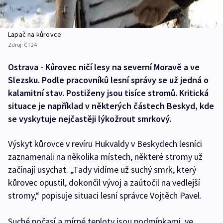
Lapač na kůrovce
Zdroj:
ČT24
Ostrava - Kůrovec ničí lesy na severní Moravě a ve
Slezsku. Podle pracovníků lesní správy se už jedná o
kalamitní stav. Postiženy jsou tisíce stromů. Kritická
situace je například v některých částech Beskyd, kde
se vyskytuje nejčastěji lýkožrout smrkový.
Výskyt kůrovce v revíru Hukvaldy v Beskydech lesníci
zaznamenali na několika místech, některé stromy už
začínají usychat. „Tady vidíme už suchý smrk, který
kůrovec opustil, dokončil vývoj a zaútočil na vedlejší
stromy,“ popisuje situaci lesní správce Vojtěch Pavel.
Suché počasí a mírné teploty jsou podmínkami, ve