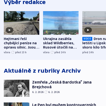
Výběr redakce
Hejtmani řeší
Ukrajina zasáhla
Dron n
VIDEO
chybějící peníze na
sklad Wildberries,
letišti u Lips
opravu silnic. Jsou
Rusové útočili na
skoro kilo trh
nenárokové, namítá
trh, hasiče či
indicie ukazuj
včera
před 13
h
včera
před 14
h
před 14
h
ministerstvo
stadion
Rusko
Aktuálně z rubriky
Archiv
Zemřela „česká Bardotka“ Jana
Brejchová
6. 2. 2026
6. 2. 2026
Le Pen byl mužem kontroverzních