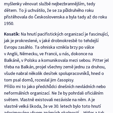
myšlenky věnovat službě nejbezbrannějším, tedy
dětem. To ji uchvátilo, že se za půldruhého roku
přistěhovala do Československa a byla tady až do roku
1950.
Kosatík:
Na hnutí pacifistických organizací je fascinující,
jak je prokreslené, v jaké drobnokresbě to tehdejší
Evropu zasáhlo. Ta ohniska vznikla brzy po válce
v Anglii, Německu, ve Francii, u nás, dokonce na
Balkáně, v Polsku a komunikovala mezi sebou. Pitter jel
třeba na Balkán, projel všechny země jednu za druhou,
všude nabral několik desítek spolupracovníků, hned o
tom psal domů, rozeslal jim časopisy.
Přišlo mi to jako předchůdci dnešních nevládních nebo
neformálních organizací. Ne že by pohrdali oficiálním
světem. Vlastně existovali nezávisle na něm. A je
vlastně velká škoda, že ve 30. letech bylo toto hnutí
zdecimováno vlivem známých okolností – Hitler a tak