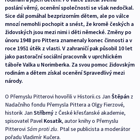
poslání věrný, ocenění společnosti se však nedočkal.
Sice dál pomáhal bezprizorním dětem, ale po válce
mnozí nemohli pochopit a snést, že kromě českých a
židovských jsou mezi nimi i děti německé. Změny po
únoru 1948 pro Pittera znamenaly konec činnosti a v
roce 1951 útěk z vlasti. V zahraničí pak působil 10 let
jako pastorační sociální pracovník v uprchlickém
táboře Valka u Norimberka. Za svou pomoc židovským
rodinám a dětem získal ocenění Spravedlivý mezi
národy.
O Přemyslu Pitterovi hovořili v Historii.cs Jan
Štěpán
z
Nadačního fondu Přemysla Pittera a Olgy Fierzové,
historik Jan
Stříbrný
z České křesťanské akademie,
spisovatel Pavel
Kosatík
, autor knihy o Přemyslu
Pitterovi
Sám proti zlu
. Ptal se publicista a moderátor
pořadu Vladimír Kučera.