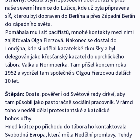
naše severní hranice do Lužice, kde už byla připravena
síť, kterou byl dopraven do Berlína a přes Západní Berlín
do západního světa.
Pomáhala mu i síť pacifistů, mnohé kontakty mezi nimi
zajišťovala Olga Fierzová. Nakonec se dostal do
Londýna, kde si udělal kazatelské zkoušky a byl
delegován jako křesťanský kazatel do uprchlického
tábora Valka u Norimberka. Tam přišel koncem roku
1952 a vydržel tam společně s Olgou Fierzovou dalších
10 let.
Štěpán:
Dostal pověření od Světové rady církví, aby
tam působil jako pastoračně sociální pracovník. V rámci
toho v neděli dělal protestantské a katolické
bohoslužby.
Hned krátce po příchodu do tábora ho kontaktovala
Svobodná Evropa, která měla Nedělní promluvy. Tehdy