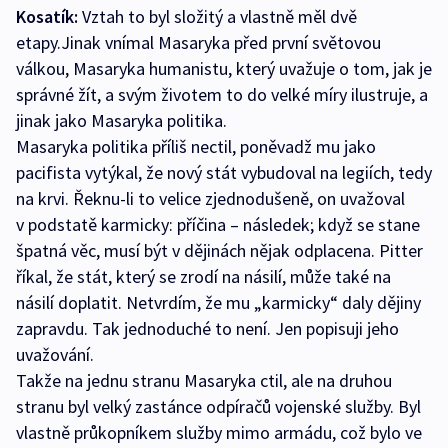
Kosatík:
Vztah to byl složitý a vlastně měl dvě
etapy.Jinak vnímal Masaryka před první světovou
válkou, Masaryka humanistu, který uvažuje o tom, jak je
správné žít, a svým životem to do velké míry ilustruje, a
jinak jako Masaryka politika.
Masaryka politika příliš nectil, poněvadž mu jako
pacifista vytýkal, že nový stát vybudoval na legiích, tedy
na krvi. Řeknu-li to velice zjednodušeně, on uvažoval
v podstatě karmicky: příčina – následek; když se stane
špatná věc, musí být v dějinách nějak odplacena. Pitter
říkal, že stát, který se zrodí na násilí, může také na
násilí doplatit. Netvrdím, že mu „karmicky“ daly dějiny
zapravdu. Tak jednoduché to není. Jen popisuji jeho
uvažování.
Takže na jednu stranu Masaryka ctil, ale na druhou
stranu byl velký zastánce odpíračů vojenské služby. Byl
vlastně průkopníkem služby mimo armádu, což bylo ve