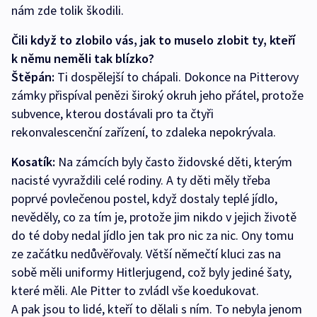
nám zde tolik škodili.
Čili když to zlobilo vás, jak to muselo zlobit ty, kteří
k němu neměli tak blízko?
Štěpán:
Ti dospělejší to chápali. Dokonce na Pitterovy
zámky přispíval penězi široký okruh jeho přátel, protože
subvence, kterou dostávali pro ta čtyři
rekonvalescenční zařízení, to zdaleka nepokrývala.
Kosatík:
Na zámcích byly často židovské děti, kterým
nacisté vyvraždili celé rodiny. A ty děti měly třeba
poprvé povlečenou postel, když dostaly teplé jídlo,
nevěděly, co za tím je, protože jim nikdo v jejich životě
do té doby nedal jídlo jen tak pro nic za nic. Ony tomu
ze začátku nedůvěřovaly. Větší němečtí kluci zas na
sobě měli uniformy Hitlerjugend, což byly jediné šaty,
které měli. Ale Pitter to zvládl vše koedukovat.
A pak jsou to lidé, kteří to dělali s ním. To nebyla jenom