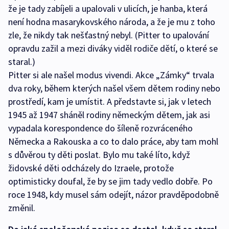
že je tady zabíjeli a upalovali v ulicích, je hanba, která
není hodna masarykovského národa, a že je mu z toho
zle, že nikdy tak nešťastný nebyl. (Pitter to upalování
opravdu zažil a mezi diváky viděl rodiče dětí, o které se
staral.)
Pitter si ale našel modus vivendi. Akce „Zámky“ trvala
dva roky, během kterých našel všem dětem rodiny nebo
prostředí, kam je umístit. A představte si, jak v letech
1945 až 1947 sháněl rodiny německým dětem, jak asi
vypadala korespondence do šíleně rozvráceného
Německa a Rakouska a co to dalo práce, aby tam mohl
s důvěrou ty děti poslat. Bylo mu také líto, když
židovské děti odcházely do Izraele, protože
optimisticky doufal, že by se jim tady vedlo dobře. Po
roce 1948, kdy musel sám odejít, názor pravděpodobně
změnil.