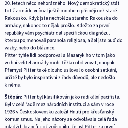
20. letech něco nehorázného. Nový demokratický stát
totiž armádu vnímal ještě mnohem přísněji než staré
Rakousko. Když jste nechtěl za starého Rakouska do
armády, nakonec to nějak prošlo. Kdežto za první
republiky vám psychiatr dal specifickou diagnózu,
kterou pojmenovali paranoia religiosa, a šel jste buď do
vazby, nebo do blázince.
Pitter tyhle lidi podporoval a Masaryk ho v tom jako
vrchní velitel armády mohl těžko obdivovat, naopak.
Přemysl Pitter také dlouho usiloval o osobní setkání,
určitě by bylo inspirativní z řady důvodů, ale nedošlo
k němu.
Štěpán:
Pitter byl klasifikován jako radikální pacifista.
Byl v celé řadě mezinárodních institucí a sám v roce
1926 v Československu založil Hnutí pro křesťanský
komunismus. Na jeho názory se odvolávala celá řada
mladých branců, což způsobilo, že byl Pitter za první