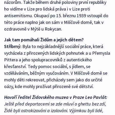
názorům. Takže během druhé poloviny první republiky
ho vidíme v Lize pro lidská práva i v Lize proti
antisemitismu. Okupací po 15. březnu 1939 vstoupil do
této práce naplno jak on sám v Milíčově domě, tak v
ozdravovně v Mýtě u Rokycan.
Jak tam pomáhali Židům a jejich dětem?
Stříbrný:
Byla to nejzákladnější sociální práce, která
vycházela z přirozených lidských pohnutek a u Přemysla
Pittera a jeho spolupracovníků z autentického
křesťanství. Tedy pomoc sociální, s jídlem, se
vzděláváním, běžným vyučováním. V Milíčově domě se
mohly děti rekreovat, přicházely sem jako do určité
oázy, kde mohly prožívat přirozeně své dětství.
Hovoří ředitel Židovského muzea v Praze Leo Pavlát:
Ještě před deportacemi se zde mluví o ghettu bez zdí,
Židé byli ostrakizováni a izolováni. Výjimkou byli lidé,