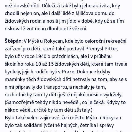
nežidovské děti. Důležitá také byla jeho aktivita, kdy
chodili nejen on, ale i další lidé z Milíčova domu do
židovských rodin a nosili jim jídlo v době, kdy už se tím
riskoval život nebo dlouholeté vězení.
Štěpán:
V Mýtě u Rokycan, kde bylo celoroční rekreační
zařízení pro děti, které také postavil Přemysl Pitter,
bylo už v roce 1940 o prázdninách, ale i v průběhu
školního roku 10 až 15 židovských dětí, které tam trvale
bydlely, jejich rodiče byli v Praze. Dokonce kdyby
maminky těch židovských dětí netrvaly na tom, aby se s
nimi připravily do transportu, a nechaly je tam,
rozhodně by tam ty děti ještě nějaké měsíce vydržely.
(Samozřejmě tehdy nikdo nevěděl, co je čeká. Kdyby to
někdo věděl, určitě by tam děti zůstaly.)
Bylo také velmi zajímavé, že i město Mýto u Rokycan
bylo tak solidární (včetně hajných, četníka i správy