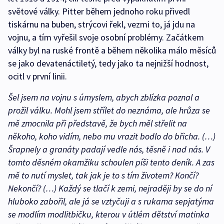
světové války. Pitter během jednoho roku přivedl
tiskárnu na buben, strýcovi řekl, vezmi to, já jdu na
vojnu, a tím vyřešil svoje osobní problémy. Začátkem
války byl na ruské frontě a během několika málo měsíců
se jako devatenáctiletý, tedy jako ta nejnižší hodnost,
ocitl v první linii.
Šel jsem na vojnu s úmyslem, abych zblízka poznal a
prožil válku. Mohl jsem střílet do neznáma, ale hrůza se
mě zmocnila při představě, že bych měl střelit na
někoho, koho vidím, nebo mu vrazit bodlo do břicha. (…)
Šrapnely a granáty padají vedle nás, těsně i nad nás. V
tomto děsném okamžiku schoulen píši tento deník. A zas
mě to nutí myslet, tak jak je to s tím životem? Končí?
Nekončí? (…) Každý se tlačí k zemi, nejraději by se do ní
hluboko zabořil, ale já se vztyčuji a s rukama sepjatýma
se modlím modlitbičku, kterou v útlém dětství matinka