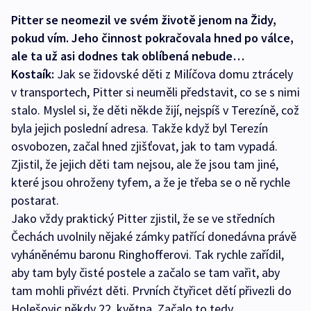
Pitter se neomezil ve svém životě jenom na Židy,
pokud vím. Jeho činnost pokračovala hned po válce,
ale ta už asi dodnes tak oblíbená nebude…
Kostaík:
Jak se židovské děti z Milíčova domu ztrácely
v transportech, Pitter si neuměli představit, co se s nimi
stalo. Myslel si, že děti někde žijí, nejspíš v Terezíně, což
byla jejich poslední adresa. Takže když byl Terezín
osvobozen, začal hned zjišťovat, jak to tam vypadá.
Zjistil, že jejich děti tam nejsou, ale že jsou tam jiné,
které jsou ohroženy tyfem, a že je třeba se o ně rychle
postarat.
Jako vždy praktický Pitter zjistil, že se ve středních
Čechách uvolnily nějaké zámky patřící donedávna právě
vyháněnému baronu Ringhofferovi. Tak rychle zařídil,
aby tam byly čisté postele a začalo se tam vařit, aby
tam mohli přivézt děti. Prvních čtyřicet dětí přivezli do
Holešovic někdy 22. května. Začalo to tedy