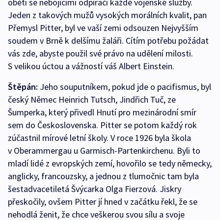
oběti se nebojícími odpírači každé vojenské služby.
Jeden z takových mužů vysokých morálních kvalit, pan
Přemysl Pitter, byl ve vaší zemi odsouzen Nejvyšším
soudem v Brně k delšímu žaláři. Cítím potřebu požádat
vás zde, abyste použil své právo na udělení milosti.
S velikou úctou a vážností váš Albert Einstein.
Štěpán:
Jeho souputníkem, pokud jde o pacifismus, byl
český Němec Heinrich Tutsch, Jindřich Tuč, ze
Šumperka, který přivedl Hnutí pro mezinárodní smír
sem do Československa. Pitter se potom každý rok
zúčastnil mírové letní školy. V roce 1926 byla škola
v Oberammergau u Garmisch-Partenkirchenu. Byli to
mladí lidé z evropských zemí, hovořilo se tedy německy,
anglicky, francouzsky, a jednou z tlumočnic tam byla
šestadvacetiletá Švýcarka Olga Fierzová. Jiskry
přeskočily, ovšem Pitter jí hned v začátku řekl, že se
nehodlá ženit, že chce veškerou svou sílu a svoje