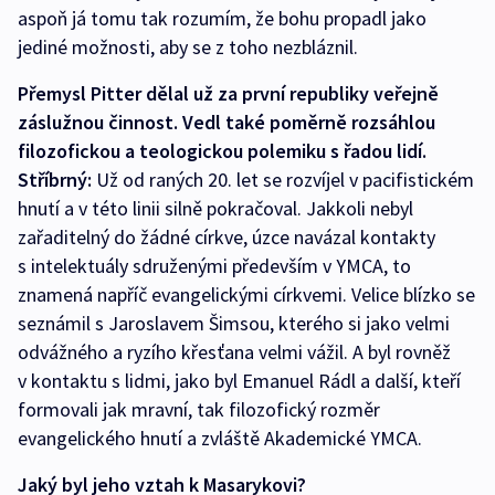
aspoň já tomu tak rozumím, že bohu propadl jako
jediné možnosti, aby se z toho nezbláznil.
Přemysl Pitter dělal už za první republiky veřejně
záslužnou činnost. Vedl také poměrně rozsáhlou
filozofickou a teologickou polemiku s řadou lidí.
Stříbrný:
Už od raných 20. let se rozvíjel v pacifistickém
hnutí a v této linii silně pokračoval. Jakkoli nebyl
zařaditelný do žádné církve, úzce navázal kontakty
s intelektuály sdruženými především v YMCA, to
znamená napříč evangelickými církvemi. Velice blízko se
seznámil s Jaroslavem Šimsou, kterého si jako velmi
odvážného a ryzího křesťana velmi vážil. A byl rovněž
v kontaktu s lidmi, jako byl Emanuel Rádl a další, kteří
formovali jak mravní, tak filozofický rozměr
evangelického hnutí a zvláště Akademické YMCA.
Jaký byl jeho vztah k Masarykovi?