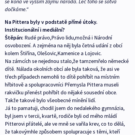
se koná ve vyšším zájmu národa. Leč toho se sotva
dočkáme.“
Na Pittera byly v podstatě přímé útoky.
Institucionální i mediální?
Štěpán:
Rudé právo,Právo lidu,možná i Národní
osvobození. A zejména na něj byla četná udání z obcí
kolem Štiřína, Olešovic,Kamenice a Lojovic.
Na zámcích se nejednou stalo,že tamzemřelo německé
dítě. Nálada okolních obcí ale byla taková, že asi ve
třech případech nemohli to dítě pohřbít na místním
hřbitově a spolupracovníci Přemysla Pittera museli
rakvičku přenést pohřbít do nějaké sousední obce.
Takže takové bylo všeobecné mínění lidí.
Já to pamatuji, chodil jsem do nedalekého gymnázia,
byl jsem v tercii, kvartě, rodiče byli od mého mládí
Pitterovi přátelé, ale ve mně se vařila krev, co to dělá,
že takovýmhle způsobem spolupracuje s těmi, kteří