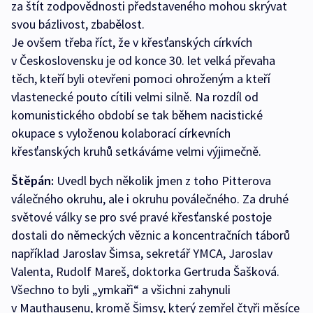
za štít zodpovědnosti představeného mohou skrývat
svou bázlivost, zbabělost.
Je ovšem třeba říct, že v křesťanských církvích
v Československu je od konce 30. let velká převaha
těch, kteří byli otevřeni pomoci ohroženým a kteří
vlastenecké pouto cítili velmi silně. Na rozdíl od
komunistického období se tak během nacistické
okupace s vyloženou kolaborací církevních
křesťanských kruhů setkáváme velmi výjimečně.
Štěpán:
Uvedl bych několik jmen z toho Pitterova
válečného okruhu, ale i okruhu poválečného. Za druhé
světové války se pro své pravé křesťanské postoje
dostali do německých věznic a koncentračních táborů
například Jaroslav Šimsa, sekretář YMCA, Jaroslav
Valenta, Rudolf Mareš, doktorka Gertruda Šašková.
Všechno to byli „ymkaři“ a všichni zahynuli
v Mauthausenu, kromě Šimsy, který zemřel čtyři měsíce