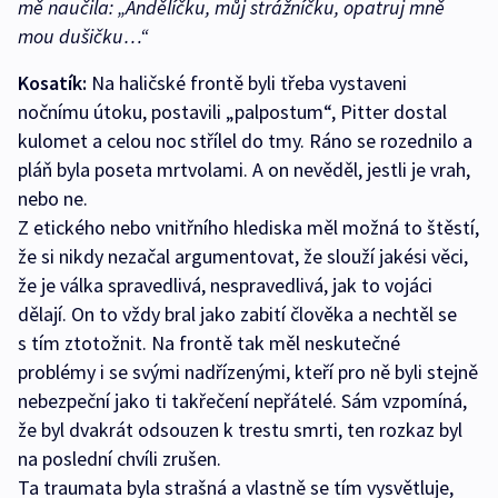
mě naučila: „Andělíčku, můj strážníčku, opatruj mně
mou dušičku…“
Kosatík:
Na haličské frontě byli třeba vystaveni
nočnímu útoku, postavili „palpostum“, Pitter dostal
kulomet a celou noc střílel do tmy. Ráno se rozednilo a
pláň byla poseta mrtvolami. A on nevěděl, jestli je vrah,
nebo ne.
Z etického nebo vnitřního hlediska měl možná to štěstí,
že si nikdy nezačal argumentovat, že slouží jakési věci,
že je válka spravedlivá, nespravedlivá, jak to vojáci
dělají. On to vždy bral jako zabití člověka a nechtěl se
s tím ztotožnit. Na frontě tak měl neskutečné
problémy i se svými nadřízenými, kteří pro ně byli stejně
nebezpeční jako ti takřečení nepřátelé. Sám vzpomíná,
že byl dvakrát odsouzen k trestu smrti, ten rozkaz byl
na poslední chvíli zrušen.
Ta traumata byla strašná a vlastně se tím vysvětluje,