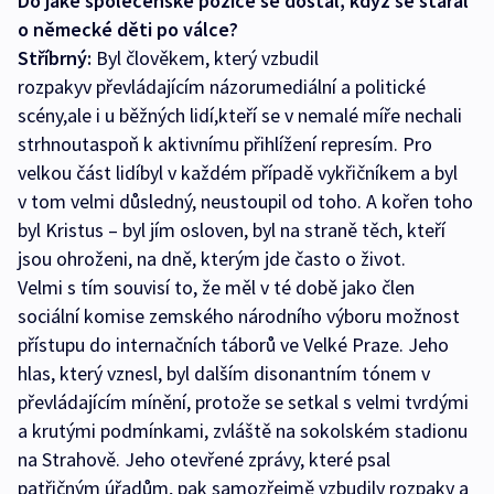
Do jaké společenské pozice se dostal, když se staral
o německé děti po válce?
Stříbrný:
Byl člověkem, který vzbudil
rozpakyv převládajícím názorumediální a politické
scény,ale i u běžných lidí,kteří se v nemalé míře nechali
strhnoutaspoň k aktivnímu přihlížení represím. Pro
velkou část lidíbyl v každém případě vykřičníkem a byl
v tom velmi důsledný, neustoupil od toho. A kořen toho
byl Kristus – byl jím osloven, byl na straně těch, kteří
jsou ohroženi, na dně, kterým jde často o život.
Velmi s tím souvisí to, že měl v té době jako člen
sociální komise zemského národního výboru možnost
přístupu do internačních táborů ve Velké Praze. Jeho
hlas, který vznesl, byl dalším disonantním tónem v
převládajícím mínění, protože se setkal s velmi tvrdými
a krutými podmínkami, zvláště na sokolském stadionu
na Strahově. Jeho otevřené zprávy, které psal
patřičným úřadům, pak samozřejmě vzbudily rozpaky a