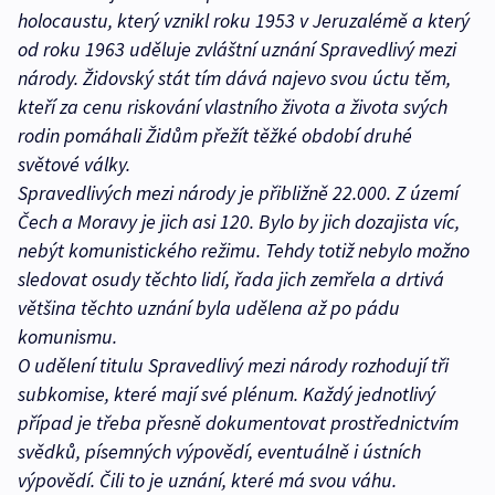
holocaustu, který vznikl roku 1953 v Jeruzalémě a který
od roku 1963 uděluje zvláštní uznání Spravedlivý mezi
národy. Židovský stát tím dává najevo svou úctu těm,
kteří za cenu riskování vlastního života a života svých
rodin pomáhali Židům přežít těžké období druhé
světové války.
Spravedlivých mezi národy je přibližně 22.000. Z území
Čech a Moravy je jich asi 120. Bylo by jich dozajista víc,
nebýt komunistického režimu. Tehdy totiž nebylo možno
sledovat osudy těchto lidí, řada jich zemřela a drtivá
většina těchto uznání byla udělena až po pádu
komunismu.
O udělení titulu Spravedlivý mezi národy rozhodují tři
subkomise, které mají své plénum. Každý jednotlivý
případ je třeba přesně dokumentovat prostřednictvím
svědků, písemných výpovědí, eventuálně i ústních
výpovědí. Čili to je uznání, které má svou váhu.