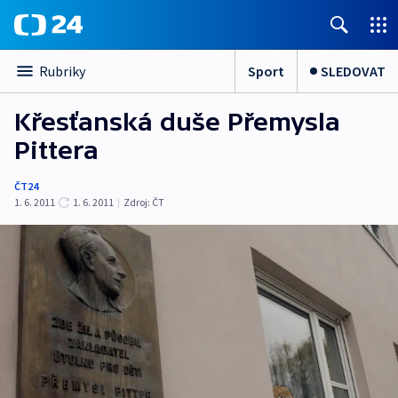
Sport
SLEDOVAT
Rubriky
Křesťanská duše Přemysla
Pittera
ČT24
1. 6. 2011
1. 6. 2011
|
Zdroj:
ČT