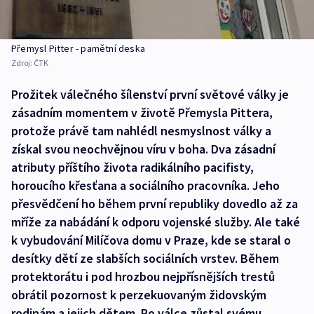
Přemysl Pitter - pamětní deska
Zdroj:
ČTK
Prožitek válečného šílenství první světové války je
zásadním momentem v životě Přemysla Pittera,
protože právě tam nahlédl nesmyslnost války a
získal svou neochvějnou víru v boha. Dva zásadní
atributy příštího života radikálního pacifisty,
horoucího křesťana a sociálního pracovníka. Jeho
přesvědčení ho během první republiky dovedlo až za
mříže za nabádání k odporu vojenské služby. Ale také
k vybudování Milíčova domu v Praze, kde se staral o
desítky dětí ze slabších sociálních vrstev. Během
protektorátu i pod hrozbou nejpřísnějších trestů
obrátil pozornost k perzekuovaným židovským
rodinám a jejich dětem. Po válce zůstal svému