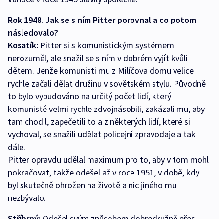
Rok 1948. Jak se s ním Pitter porovnal a co potom
následovalo?
Kosatík:
Pitter si s komunistickým systémem
nerozuměl, ale snažil se s ním v dobrém vyjít kvůli
dětem. Jenže komunisti mu z Milíčova domu velice
rychle začali dělat družinu v sovětském stylu. Původně
to bylo vybudováno na určitý počet lidí, který
komunisté velmi rychle zdvojnásobili, zakázali mu, aby
tam chodil, zapečetili to a z některých lidí, které si
vychoval, se snažili udělat policejní zpravodaje a tak
dále.
Pitter opravdu udělal maximum pro to, aby v tom mohl
pokračovat, takže odešel až v roce 1951, v době, kdy
byl skutečně ohrožen na životě a nic jiného mu
nezbývalo.
Stříbrný:
Odešel svým způsobem dobrodružně přes