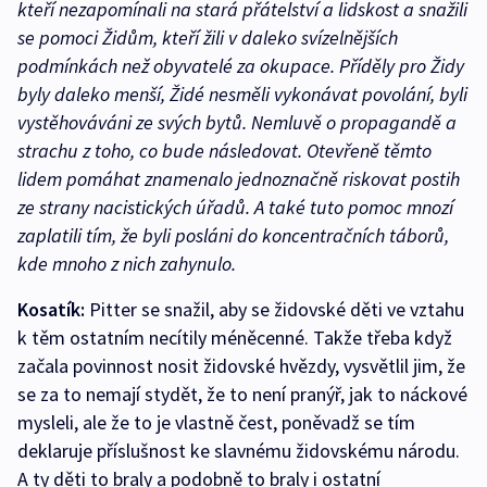
kteří nezapomínali na stará přátelství a lidskost a snažili
se pomoci Židům, kteří žili v daleko svízelnějších
podmínkách než obyvatelé za okupace. Příděly pro Židy
byly daleko menší, Židé nesměli vykonávat povolání, byli
vystěhováváni ze svých bytů. Nemluvě o propagandě a
strachu z toho, co bude následovat. Otevřeně těmto
lidem pomáhat znamenalo jednoznačně riskovat postih
ze strany nacistických úřadů. A také tuto pomoc mnozí
zaplatili tím, že byli posláni do koncentračních táborů,
kde mnoho z nich zahynulo.
Kosatík:
Pitter se snažil, aby se židovské děti ve vztahu
k těm ostatním necítily méněcenné. Takže třeba když
začala povinnost nosit židovské hvězdy, vysvětlil jim, že
se za to nemají stydět, že to není pranýř, jak to náckové
mysleli, ale že to je vlastně čest, poněvadž se tím
deklaruje příslušnost ke slavnému židovskému národu.
A ty děti to braly a podobně to braly i ostatní