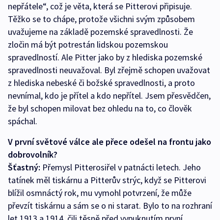
nepřátele“, což je věta, která se Pitterovi připisuje.
Těžko se to chápe, protože všichni svým způsobem
uvažujeme na základě pozemské spravedlnosti. Že
zločin má být potrestán lidskou pozemskou
spravedlností. Ale Pitter jako by z hlediska pozemské
spravedlnosti neuvažoval. Byl zřejmě schopen uvažovat
z hlediska nebeské či božské spravedlnosti, a proto
nevnímal, kdo je přítel a kdo nepřítel. Jsem přesvědčen,
že byl schopen milovat bez ohledu na to, co člověk
spáchal.
V první světové válce ale přece odešel na frontu jako
dobrovolník?
Šťastný:
Přemysl Pitterosiřel v patnácti letech. Jeho
tatínek měl tiskárnu a Pitterův strýc, když se Pitterovi
blížil osmnáctý rok, mu vymohl potvrzení, že může
převzít tiskárnu a sám se o ni starat. Bylo to na rozhraní
let 1913 a 1914, čili těsně před vypuknutím první