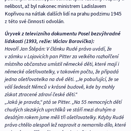
nelibost, až byl nakonec ministrem Ladislavem
Kopřivou na nátlak dalších lidí na prahu podzimu 1945
z této své činnosti odvolán.
Úryvek z televizního dokumentu Posel bezvýhradné
lidskosti (1993, režie: Václav Borovička):
Hovoří Jan Štěpán: V článku Rudé právo uvádí, že
v zámku v Lojovicích pan Pitter za velkého rozhořčení
místního občanstva umístil německé děti, které mají i
německé ošetřovatelky, v takovém počtu, že připadá
jedna ošetřovatelka na dvě děti. „Je pobuřující, že se
válí šedesát Němců v krásné budově, kde by mohly
získat ztracené zdraví české děti.“
„Jaká je pravda,“ ptá se Pitter. „Na 55 nemocných dětí
chudých slezských uprchlíků ve stáří mezi druhým a
desátým rokem jsme měli tři ošetřovatelky. Kdyby Rudé
právo chtělo alespoň lež napravit a nemarnilo dílo, které