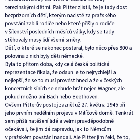
terezínskými dětmi. Pak Pitter zjistil, že je tady dost
bezprizorních dětí, kterým nacisté za pražského
povstání zabili rodiče nebo které přišly o rodiče
v šílenství posledních měsíců války, kdy se tady
stěhovaly masy lidí všemi směry.
Dětí, o které se nakonec postaral, bylo něco přes 800 a
polovina z nich byly děti německé.
Byla to přitom doba, kdy celá česká politická
reprezentace říkala, že odsun je to nejrychlejší a
nejlepší, že se to musí provést hned a že v českých
koncertních síních se nebude hrát nejen Wagner, ale
pokud možno ani Bach nebo Beethoven.
Ovšem Pitterův postoj zazněl už 27. května 1945 při
jeho prvním nedělním projevu v Milíčově domě. Tenkrát
sem přišli natěšení lidé a velmi pravděpodobně
očekávali, že jim dá zapravdu, jak to Němcům
v pražském povstání nandali. Ale Pitter jim řekl, že to,