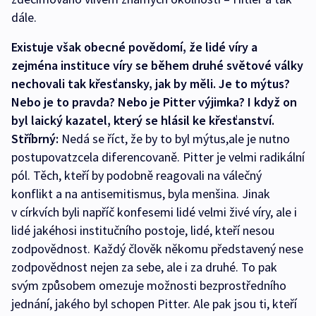
dále.
Existuje však obecné povědomí, že lidé víry a
zejména instituce víry se během druhé světové války
nechovali tak křesťansky, jak by měli. Je to mýtus?
Nebo je to pravda? Nebo je Pitter výjimka? I když on
byl laický kazatel, který se hlásil ke křesťanství.
Stříbrný:
Nedá se říct, že by to byl mýtus,ale je nutno
postupovatzcela diferencovaně. Pitter je velmi radikální
pól. Těch, kteří by podobně reagovali na válečný
konflikt a na antisemitismus, byla menšina. Jinak
v církvích byli napříč konfesemi lidé velmi živé víry, ale i
lidé jakéhosi institučního postoje, lidé, kteří nesou
zodpovědnost. Každý člověk někomu představený nese
zodpovědnost nejen za sebe, ale i za druhé. To pak
svým způsobem omezuje možnosti bezprostředního
jednání, jakého byl schopen Pitter. Ale pak jsou ti, kteří