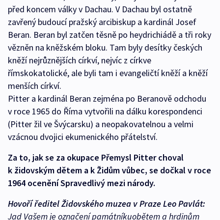
před koncem války v Dachau. V Dachau byl ostatně
zavřený budoucí pražský arcibiskup a kardinál Josef
Beran. Beran byl zatčen těsně po heydrichiádě a tři roky
vězněn na kněžském bloku. Tam byly desítky českých
kněží nejrůznějších církví, nejvíc z církve
římskokatolické, ale byli tam i evangeličtí kněží a kněží
menších církví.
Pitter a kardinál Beran zejména po Beranově odchodu
v roce 1965 do Říma vytvořili na dálku korespondenci
(Pitter žil ve Švýcarsku) a neopakovatelnou a velmi
vzácnou dvojici ekumenického přátelství.
Za to, jak se za okupace Přemysl Pitter choval
k židovským dětem a k Židům vůbec, se dočkal v roce
1964 ocenění Spravedlivý mezi národy.
Hovoří ředitel Židovského muzea v Praze Leo Pavlát:
Jad Vašem je označení památníkuobětem a hrdinům