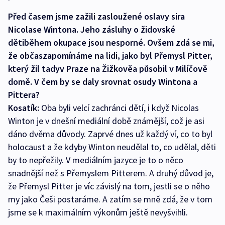
Před časem jsme zažili zasloužené oslavy
s
ira
Nicolase Wintona.
Jeho zásluhy o židovské
děti
během okupace jsou nesporné.
Ovšem zdá se mi,
že občas
zapomínáme na lidi,
jako byl
Přemysl Pitter
,
který
žil tady
v Praze na Žižkově
a působil v Milíčově
domě
.
V čem by se daly srovnat osudy Wintona a
Pittera?
Kosatík:
Oba byli velcí zachránci dětí, i když Nicolas
Winton je v dnešní mediální době známější, což je asi
dáno dvěma důvody. Zaprvé dnes už každý ví, co to byl
holocaust a že kdyby Winton neudělal to, co udělal, děti
by to nepřežily. V mediálním jazyce je to o něco
snadnější než s Přemyslem Pitterem. A druhý důvod je,
že Přemysl Pitter je víc závislý na tom, jestli se o něho
my jako Češi postaráme. A zatím se mně zdá, že v tom
jsme se k maximálním výkonům ještě nevyšvihli.