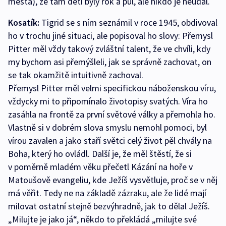
města), že tam děti byly rok a půl, ale nikdo je neudal.
Kosatík:
Tigrid se s ním seznámil v roce 1945, obdivoval
ho v trochu jiné situaci, ale popisoval ho slovy: Přemysl
Pitter měl vždy takový zvláštní talent, že ve chvíli, kdy
my bychom asi přemýšleli, jak se správně zachovat, on
se tak okamžitě intuitivně zachoval.
Přemysl Pitter měl velmi specifickou náboženskou víru,
vždycky mi to připomínalo životopisy svatých. Víra ho
zasáhla na frontě za první světové války a přemohla ho.
Vlastně si v dobrém slova smyslu nemohl pomoci, byl
vírou zavalen a jako staří světci celý život pěl chvály na
Boha, který ho ovládl. Další je, že měl štěstí, že si
v poměrně mladém věku přečetl Kázání na hoře v
Matoušově evangeliu, kde Ježíš vysvětluje, proč se v něj
má věřit. Tedy ne na základě zázraku, ale že lidé mají
milovat ostatní stejně bezvýhradně, jak to dělal Ježíš.
„Milujte je jako já“, někdo to překládá „milujte své