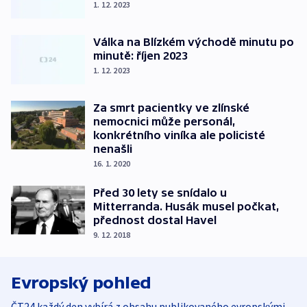
1. 12. 2023
Válka na Blízkém východě minutu po
minutě: říjen 2023
1. 12. 2023
Za smrt pacientky ve zlínské
nemocnici může personál,
konkrétního viníka ale policisté
nenašli
16. 1. 2020
Před 30 lety se snídalo u
Mitterranda. Husák musel počkat,
přednost dostal Havel
9. 12. 2018
Evropský pohled
ČT24 každý den vybírá z obsahu publikovaného evropskými