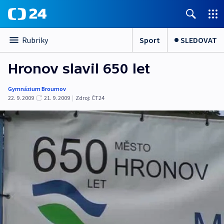
Sport
SLEDOVAT
Rubriky
Hronov slavil 650 let
Gymnázium Broumov
22. 9. 2009
21. 9. 2009
|
Zdroj:
ČT24