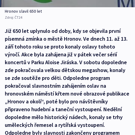
Hronov slavil 650 let
Zdroj:
ČT24
Již 650 let uplynulo od doby, kdy se objevila první
písemná zmínka o městě Hronov. Ve dnech 11. až 13.
září tohoto roku se proto konaly oslavy tohoto
výročí. Akce byla zahájena již v pátek večer sérií
koncertů v Parku Aloise Jiráska. V sobotu dopoledne
zde pokračovala velkou dětskou megashow, konaly
se zde soutěže pro děti. Odpoledne program
pokračoval slavnostním zahájením oslav na
hronovském náměstí křtem nové obrazové publikace
„Hronov a okolí“, poté bylo pro návštěvníky
připraveno hudební a taneční vystoupení. Nedělní
dopoledne mělo historický nádech, konaly se trhy
uměleckých řemesel a rytířská vystoupení.
Odpoledne byly slavnosti zakončeny programem