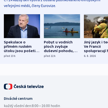
veřejnými médii, členy Eurovize.
Spekulace o
Pobyt u vodních
Jiný jazyk i t
přímém ruském
ploch zvyšuje
Ve Francii
útoku jsou pošetilé,
duševní pohodu,
spolupracují h
míní estonský
ukázala
různých zemí
před 13
h
před 22
h
6. 8. 2026
bezpečnostní
mezinárodní studie
expert
Divácké centrum
každý všední den:
8:00—16:00 hodin