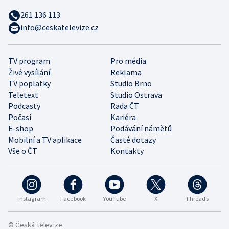
261 136 113
info@ceskatelevize.cz
TV program
Pro média
Živé vysílání
Reklama
TV poplatky
Studio Brno
Teletext
Studio Ostrava
Podcasty
Rada ČT
Počasí
Kariéra
E-shop
Podávání námětů
Mobilní a TV aplikace
Časté dotazy
Vše o ČT
Kontakty
Instagram
Facebook
YouTube
X
Threads
© Česká televize