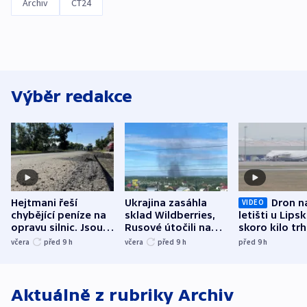
Archiv
ČT24
Výběr redakce
Hejtmani řeší
Ukrajina zasáhla
Dron n
VIDEO
chybějící peníze na
sklad Wildberries,
letišti u Lips
opravu silnic. Jsou
Rusové útočili na
skoro kilo trh
nenárokové, namítá
trh, hasiče či
indicie ukazuj
včera
před 9
h
včera
před 9
h
před 9
h
ministerstvo
stadion
Rusko
Aktuálně z rubriky
Archiv