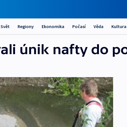
Svět
Regiony
Ekonomika
Počasí
Věda
Kultura
vali únik nafty do p