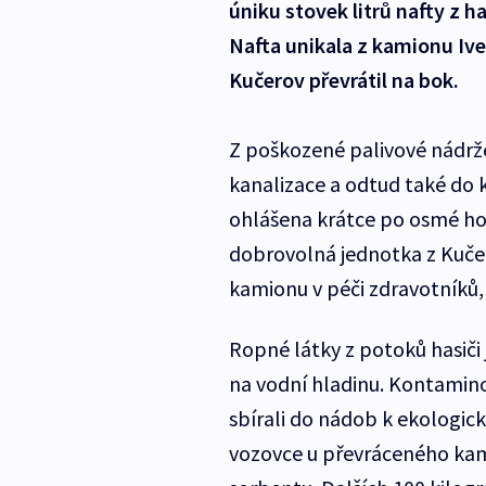
úniku stovek litrů nafty z
Nafta unikala z kamionu Ive
Kučerov převrátil na bok.
Z poškozené palivové nádrže
kanalizace a odtud také do
ohlášena krátce po osmé hodi
dobrovolná jednotka z Kučerov
kamionu v péči zdravotníků,
Ropné látky z potoků hasiči
na vodní hladinu. Kontamino
sbírali do nádob k ekologické
vozovce u převráceného kam