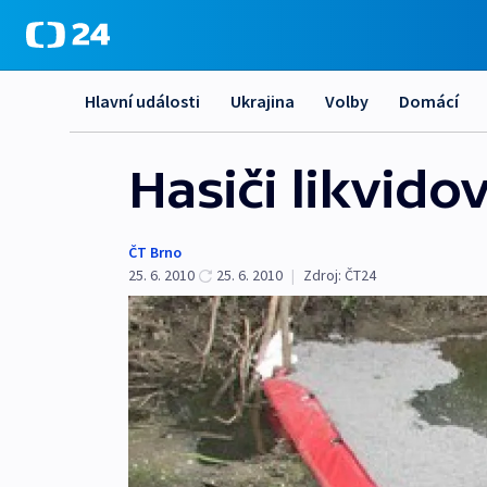
Hlavní události
Ukrajina
Volby
Domácí
Hasiči likvido
ČT Brno
25. 6. 2010
25. 6. 2010
|
Zdroj:
ČT24