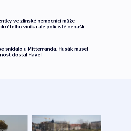
entky ve zlínské nemocnici může
krétního viníka ale policisté nenašli
 se snídalo u Mitterranda. Husák musel
nost dostal Havel