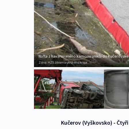
Nafta z havarovaného kamionu unikla do Kučerovsk
Zdroj:
HZS Jihomoravského kraje
Kučerov (Vyškovsko) - Čtyři