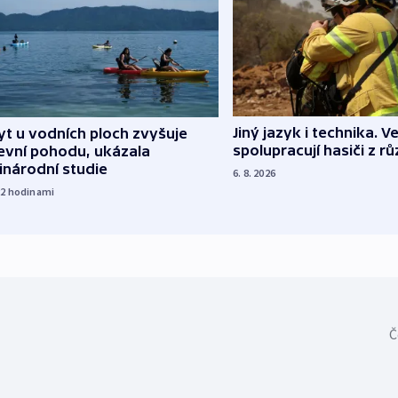
Jiný jazyk i technika. Ve
t u vodních ploch zvyšuje
spolupracují hasiči z r
evní pohodu, ukázala
inárodní studie
6. 8. 2026
22
hodinami
Č