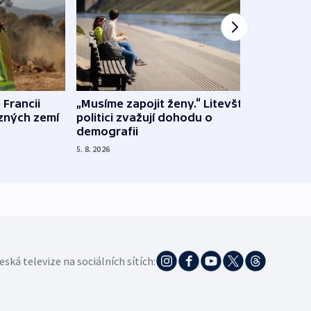
 Francii
„Musíme zapojit ženy.“ Litevští
Na Uk
ůzných zemí
politici zvažují dohodu o
občan
demografii
na s
5. 8. 2026
5. 8. 20
eská televize na sociálních sítích: