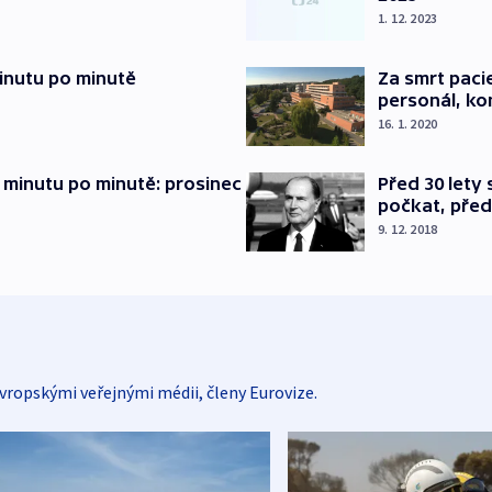
1. 12. 2023
inutu po minutě
Za smrt paci
personál, kon
16. 1. 2020
 minutu po minutě: prosinec
Před 30 lety
počkat, před
9. 12. 2018
vropskými veřejnými médii, členy Eurovize.