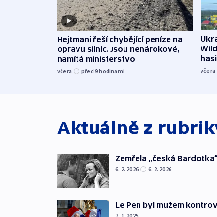
Ukra
Hejtmani řeší chybějící peníze na
Wild
opravu silnic. Jsou nenárokové,
hasi
namítá ministerstvo
včera
včera
před 9
hodinami
Aktuálně z rubri
Zemřela „česká Bardotka“
6. 2. 2026
6. 2. 2026
Le Pen byl mužem kontro
7. 1. 2025