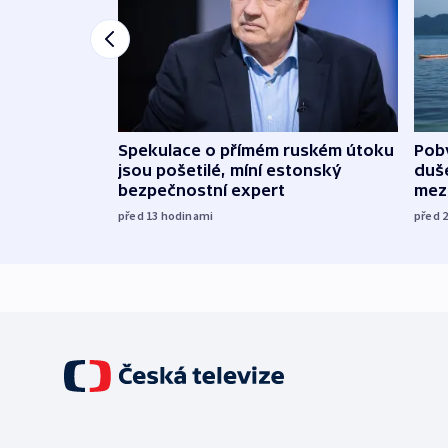
Spekulace o přímém ruském útoku
Poby
jsou pošetilé, míní estonský
duš
bezpečnostní expert
mez
před 13
hodinami
před 