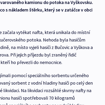
 havarovaného kamionu do potoka na Vyškovsku.
co s nákladem štěrku, který se v zatáčce v obci
 začala vytékat nafta, která unikala do místní
 kučerovského potoka. Nehoda byla hasičům
ně, na místo vyjeli hasiči z Bučovic a Vyškova a
a. Při jejich příjezdu byl zraněný řidič
 kteří ho převezli do nemocnice.
 jímali pomocí speciálního sorbentu určeného
vaný sorbent z vodní hladiny hasiči po celý den
 likvidaci. Na likvidaci rozsáhlé skvrny nafty na
ionu hasiči spotřebovali 70 kilogramů