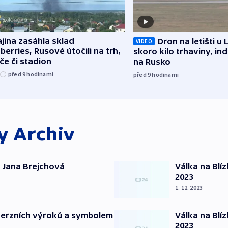
jina zasáhla sklad
Dron na letišti u 
VIDEO
berries, Rusové útočili na trh,
skoro kilo trhaviny, ind
če či stadion
na Rusko
před 9
hodinami
před 9
hodinami
ky
Archiv
 Jana Brejchová
Válka na Blí
2023
1. 12. 2023
verzních výroků a symbolem
Válka na Blí
2023