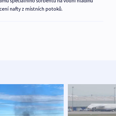
ramů speciálního sorbentu na vodní hladinu
cení nafty z místních potoků.