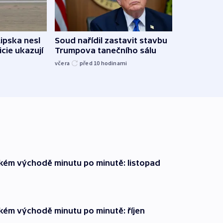
Lipska nesl
Soud nařídil zastavit stavbu
Žido
icie ukazují
Trumpova tanečního sálu
břehu
kriti
včera
před 10
hodinami
před 1
zkém východě minutu po minutě: listopad
zkém východě minutu po minutě: říjen