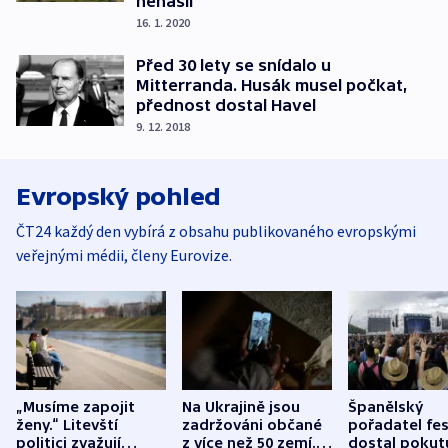
nenašli
16. 1. 2020
Před 30 lety se snídalo u
Mitterranda. Husák musel počkat,
přednost dostal Havel
9. 12. 2018
Evropský pohled
ČT24 každý den vybírá z obsahu publikovaného evropskými
veřejnými médii, členy Eurovize.
„Musíme zapojit
Na Ukrajině jsou
Španělský
ženy.“ Litevští
zadržováni občané
pořadatel fes
politici zvažují
z více než 50 zemí.
dostal pokut