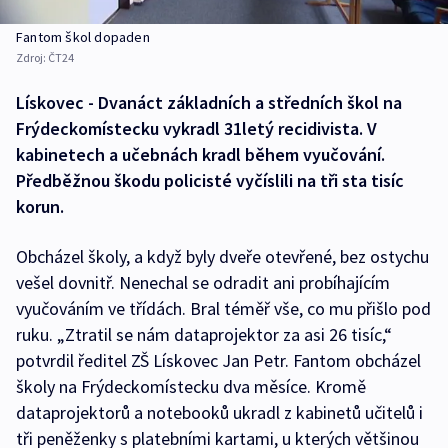
Fantom škol dopaden
Zdroj:
ČT24
Lískovec - Dvanáct základních a středních škol na
Frýdeckomístecku vykradl 31letý recidivista. V
kabinetech a učebnách kradl během vyučování.
Předběžnou škodu policisté vyčíslili na tři sta tisíc
korun.
Obcházel školy, a když byly dveře otevřené, bez ostychu
vešel dovnitř. Nenechal se odradit ani probíhajícím
vyučováním ve třídách. Bral téměř vše, co mu přišlo pod
ruku. „Ztratil se nám dataprojektor za asi 26 tisíc,“
potvrdil ředitel ZŠ Lískovec Jan Petr. Fantom obcházel
školy na Frýdeckomístecku dva měsíce. Kromě
dataprojektorů a notebooků ukradl z kabinetů učitelů i
tři peněženky s platebními kartami, u kterých většinou