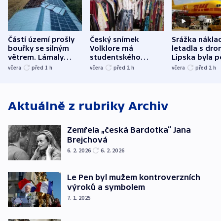
Částí území prošly
Český snímek
Srážka nákla
bouřky se silným
Volklore má
letadla s dr
větrem. Lámaly
studentského
Lipska byla p
stromy a poničily
Oscara, zabojuje o
německého mi
včera
před 1
h
včera
před 2
h
včera
před 2
h
střechu
cenu za krátký film
hybridní útok
Aktuálně z rubriky
Archiv
Zemřela „česká Bardotka“ Jana
Brejchová
6. 2. 2026
6. 2. 2026
Le Pen byl mužem kontroverzních
výroků a symbolem
7. 1. 2025