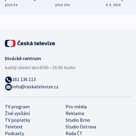
dohodu o
Bojovali na straně
nekalé prakti
před 8
h
před 10
h
4. 8. 2026
demografii
Ruska
Divácké centrum
každý všední den:
8:00—16:00 hodin
261 136 113
info@ceskatelevize.cz
TV program
Pro média
Živé vysílání
Reklama
TV poplatky
Studio Brno
Teletext
Studio Ostrava
Podcasty
Rada ČT