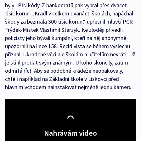
byly i PIN kódy. Z bankomatů pak vybral přes dvacet
tisíc korun. „Kradl v celkem dvanácti školách, napáchal
škody za bezmála 300 tisíc korun,“ upřesnil mluvčí PČR
Frýdek-Místek Vlastimil Starzyk. Ke zloději přivedli
policisty jeho bývalí kumpáni, kteří na něj anonymně
upozornili na lince 158. Recidivista se během výslechu
přiznal. Ukradené věci ale školám a učitelům nevrátí. Už
je stihl prodat svým známým. U koho skončily, zatím
odmítá říct. Aby se podobné krádeže neopakovaly,
chtějí například na Základní škole v Lískovci před
hlavním vchodem nainstalovat nejméně jednu kameru.
Nahrávám video