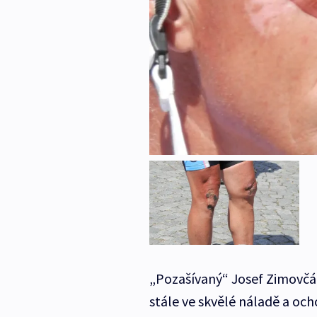
„Pozašívaný“ Josef Zimovčák 
stále ve skvělé náladě a och