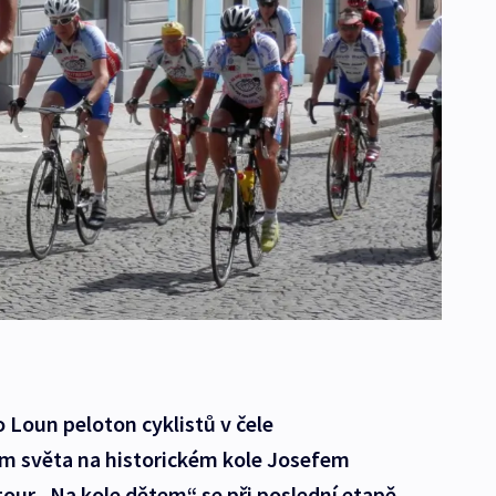
o Loun peloton cyklistů v čele
m světa na historickém kole Josefem
our „Na kole dětem“ se při poslední etapě