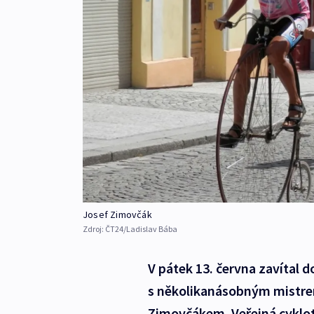
Josef Zimovčák
Zdroj:
ČT24/Ladislav Bába
V pátek 13. června zavítal d
s několikanásobným mistre
Zimovčákem. Veřejná cyklot