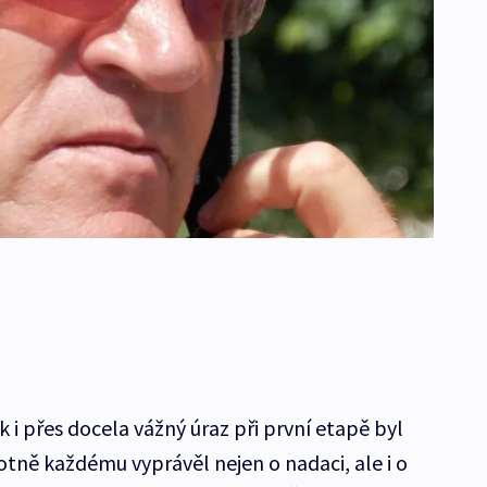
i přes docela vážný úraz při první etapě byl
otně každému vyprávěl nejen o nadaci, ale i o