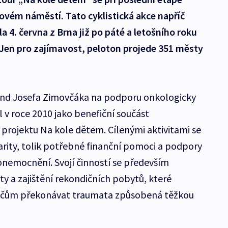
rovém náměstí. Tato cyklistická akce napříč
 4. června z Brna již po páté a letošního roku
ů. Jen pro zajímavost, peloton projede 351 městy
ond Josefa Zimovčáka na podporu onkologicky
 v roce 2010 jako benefiční součást
rojektu Na kole dětem. Cílenými aktivitami se
darity, tolik potřebné finanční pomoci a podpory
 onemocnění. Svojí činností se především
ty a zajištění rekondičních pobytů, které
odičům překonávat traumata způsobená těžkou