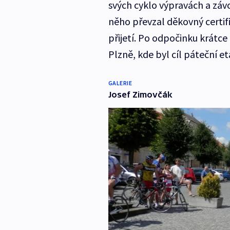
svých cyklo výpravách a zá
něho převzal děkovný certif
přijetí. Po odpočinku krátc
Plzně, kde byl cíl páteční e
GALERIE
Josef Zimovčák