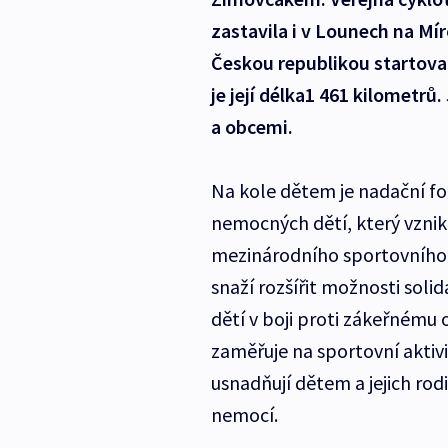
zastavila i v Lounech na Mí
Českou republikou startovala
je její délka1 461 kilometr
a obcemi.
Na kole dětem je nadační f
nemocných dětí, který vznikl
mezinárodního sportovního p
snaží rozšířit možnosti soli
dětí v boji proti zákeřnému
zaměřuje na sportovní aktivi
usnadňují dětem a jejich r
nemocí.