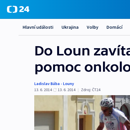
Hlavní události
Ukrajina
Volby
Domácí
Do Loun zavíta
pomoc onkol
Ladislav Bába - Louny
13. 6. 2014
13. 6. 2014
|
Zdroj:
ČT24