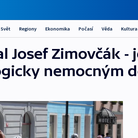
Svět
Regiony
Ekonomika
Počasí
Věda
Kultura
l Josef Zimovčák - 
ogicky nemocným 