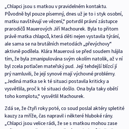
„Chlapci jsou s matkou v pravidelném kontaktu.
Původně byl pouze písemný, dnes už je to i styk osobní,
matku navštěvují ve vězení,“ potvrdil právní zástupce
prarodičů Mauerových Jiří Machourek. Byla to přitom
právě matka chlapců, která děti nejen vystavila týrání,
ale sama se na brutálních metodách „převýchovy“
aktivně podílela. Klára Mauerová se před soudem hájila
tím, že byla zmanipulována svým okolím natolik, až v ní
byl zcela potlačen mateřský pud. Její tehdejší blízcí jí
prý namluvili, že její synové mají výchovné problémy.
„Jediná matka se k té situaci postavila kriticky a
vysvětlila, proč k té situaci došlo. Ona byla taky obětí
toho komplotu,“ vysvětlil Machourek.
Zdá se, že čtyři roky poté, co soud poslal aktéry spletité
kauzy za mříže, čas napravil i některé hluboké rány.
„Chlapci jsou velice rádi, že se s matkou mohou zase