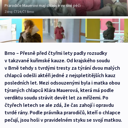
Prarodiče Mauerovi mají chlapce ve své péči
Zdroj:
ČT24/ČT Brno
Brno – Přesně před čtyřmi lety padly rozsudky
v takzvané kuřimské kauze. Od krajského soudu
v Brně tehdy s tvrdými tresty za týrání dvou malých
chlapců odešli aktéři jedné z nejspletitějších kauz
posledních let. Mezi odsouzenými byla i matka obou
týraných chlapců Klára Mauerová, která má podle
verdiktu soudu strávit devět let za mřížemi. Po
čtyřech letech se ale zdá, že čas zahojí i opravdu
tvrdé rány. Podle právníka prarodičů, kteří o chlapce
pečují, jsou hoši v pravidelném styku se svojí matkou.