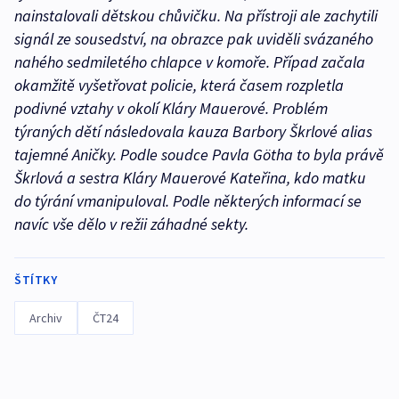
nainstalovali dětskou chůvičku. Na přístroji ale zachytili
signál ze sousedství, na obrazce pak uviděli svázaného
nahého sedmiletého chlapce v komoře. Případ začala
okamžitě vyšetřovat policie, která časem rozpletla
podivné vztahy v okolí Kláry Mauerové. Problém
týraných dětí následovala kauza Barbory Škrlové alias
tajemné Aničky. Podle soudce Pavla Götha to byla právě
Škrlová a sestra Kláry Mauerové Kateřina, kdo matku
do týrání vmanipuloval. Podle některých informací se
navíc vše dělo v režii záhadné sekty.
ŠTÍTKY
Archiv
ČT24