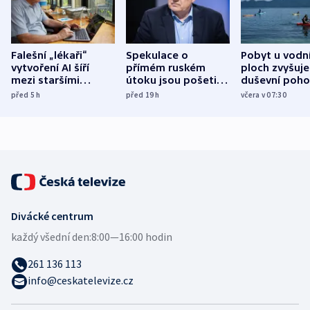
Falešní „lékaři“
Spekulace o
Pobyt u vodn
vytvoření AI šíří
přímém ruském
ploch zvyšuje
mezi staršími
útoku jsou pošetilé,
duševní poho
Poláky nebezpečné
míní estonský
ukázala
před 5
h
před 19
h
včera v 07:30
zdravotní rady
bezpečnostní
mezinárodní 
expert
Divácké centrum
každý všední den:
8:00—16:00 hodin
261 136 113
info@ceskatelevize.cz