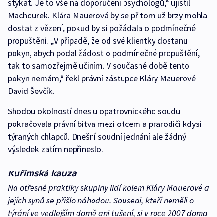
stýkat. Je to vše na doporučení psychologů,“ ujistil
Machourek. Klára Mauerová by se přitom už brzy mohla
dostat z vězení, pokud by si požádala o podmínečné
propuštění. „V případě, že od své klientky dostanu
pokyn, abych podal žádost o podmínečné propuštění,
tak to samozřejmě učiním. V současné době tento
pokyn nemám,“ řekl právní zástupce Kláry Mauerové
David Ševčík.
Shodou okolností dnes u opatrovnického soudu
pokračovala právní bitva mezi otcem a prarodiči kdysi
týraných chlapců. Dnešní soudní jednání ale žádný
výsledek zatím nepřineslo.
Kuřimská kauza
Na otřesné praktiky skupiny lidí kolem Kláry Mauerové a
jejích synů se přišlo náhodou. Sousedi, kteří neměli o
týrání ve vedlejším domě ani tušení, si v roce 2007 doma