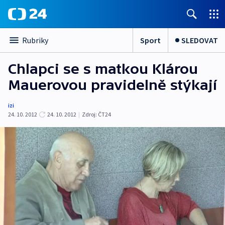
Sport
SLEDOVAT
Rubriky
Chlapci se s matkou Klárou
Mauerovou pravidelně stýkají
izi
24. 10. 2012
24. 10. 2012
|
Zdroj:
ČT24