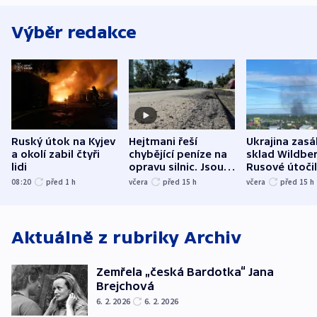
Výběr redakce
Ruský útok na Kyjev
Hejtmani řeší
Ukrajina zasá
a okolí zabil čtyři
chybějící peníze na
sklad Wildber
lidi
opravu silnic. Jsou
Rusové útočil
nenárokové, namítá
trh, hasiče či
08:20
před 1
h
včera
před 15
h
včera
před 15
h
ministerstvo
stadion
Aktuálně z rubriky
Archiv
Zemřela „česká Bardotka“ Jana
Brejchová
6. 2. 2026
6. 2. 2026