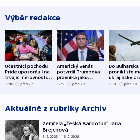
Výběr redakce
Účastníci pochodu
Americký Senát
Do Bulharska
Pride upozorňují na
potvrdil Trumpova
pronikl zřejm
trvající nerovnosti i
právníka jako
ukrajinský dr
společenskou
ministra
explodoval k
12:02
před 2
h
12:53
před 2
h
13:05
před 3
h
atmosféru
spravedlnosti
od plynovod
Aktuálně z rubriky
Archiv
Zemřela „česká Bardotka“ Jana
Brejchová
6. 2. 2026
6. 2. 2026