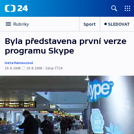
Sport
SLEDOVAT
Rubriky
Byla představena první verze
programu Skype
Iveta Hamouzová
29. 8. 2008
29. 8. 2008
|
Zdroj:
ČT24