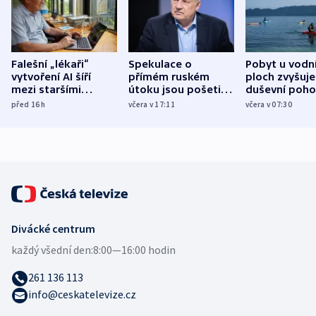
Falešní „lékaři“
Spekulace o
Pobyt u vodn
vytvoření AI šíří
přímém ruském
ploch zvyšuje
mezi staršími
útoku jsou pošetilé,
duševní poho
Poláky nebezpečné
míní estonský
ukázala
před 16
h
včera v 17:11
včera v 07:30
zdravotní rady
bezpečnostní
mezinárodní 
expert
Divácké centrum
každý všední den:
8:00—16:00 hodin
261 136 113
info@ceskatelevize.cz