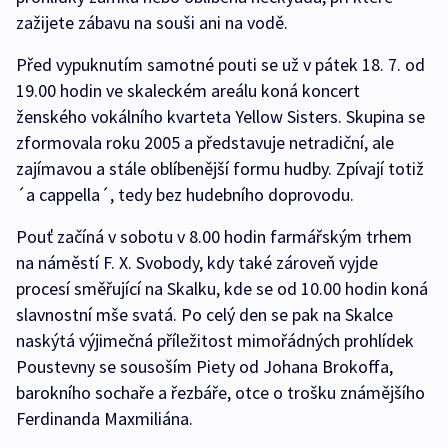
zažijete zábavu na souši ani na vodě.
Před vypuknutím samotné pouti se už v pátek 18. 7. od
19.00 hodin ve skaleckém areálu koná koncert
ženského vokálního kvarteta Yellow Sisters. Skupina se
zformovala roku 2005 a představuje netradiční, ale
zajímavou a stále oblíbenější formu hudby. Zpívají totiž
´a cappella´, tedy bez hudebního doprovodu.
Pouť začíná v sobotu v 8.00 hodin farmářským trhem
na náměstí F. X. Svobody, kdy také zároveň vyjde
procesí směřující na Skalku, kde se od 10.00 hodin koná
slavnostní mše svatá. Po celý den se pak na Skalce
naskýtá výjimečná příležitost mimořádných prohlídek
Poustevny se sousoším Piety od Johana Brokoffa,
barokního sochaře a řezbáře, otce o trošku známějšího
Ferdinanda Maxmiliána.