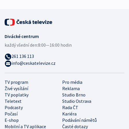
Divácké centrum
každý všední den:
8:00—16:00 hodin
261 136 113
info@ceskatelevize.cz
TV program
Pro média
Živé vysílání
Reklama
TV poplatky
Studio Brno
Teletext
Studio Ostrava
Podcasty
Rada ČT
Počasí
Kariéra
E-shop
Podávání námětů
Mobilní a TV aplikace
Časté dotazy