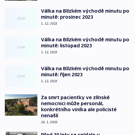
Válka na Blízkém východě minutu po
minutě: prosinec 2023
1. 12. 2023
Válka na Blízkém východě minutu po
minutě: listopad 2023
1. 12. 2023
Válka na Blízkém východě minutu po
minutě: říjen 2023
1. 12. 2023
Za smrt pacientky ve zlínské
nemocnici může personál,
konkrétního viníka ale policisté
nenašli
16. 1. 2020
Před 30 lety se snídalo u