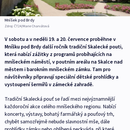
Mníšek pod Brdy
Zdroj:
ČT24/Marie Charvátová
V sobotu a v neděli 19. a 20. července proběhne v
Mníšku pod Brdy další ročník tradiční Skalecké pouti,
která nabízí zážitky z programů probíhajících na
mníšeckém náměstí, v poutním areálu na Skalce nad
městem i barokním mníšeckém zámku. Tam pro
návštěvníky připravují speciální dětské prohlídky a
vystoupení šermířů v zámecké zahradě.
Tradiční Skalecká pouť se řadí mezi nejvýznamnější
každoroční akce celého mníšeckého regionu. Nabízí
koncerty, výstavy, bohatý farmářský a pouťový trh,
chybět samozřejmě nebude slavnostní mše, dále
prohlídky zámku nebo oblíbená neckyáda, při které