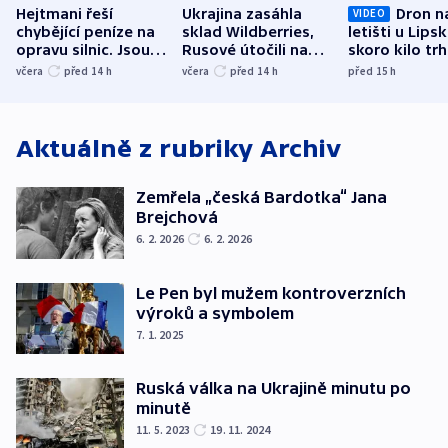
Hejtmani řeší
Ukrajina zasáhla
Dron n
VIDEO
chybějící peníze na
sklad Wildberries,
letišti u Lips
opravu silnic. Jsou
Rusové útočili na
skoro kilo trh
nenárokové, namítá
trh, hasiče či
indicie ukazuj
včera
před 14
h
včera
před 14
h
před 15
h
ministerstvo
stadion
Rusko
Aktuálně z rubriky
Archiv
Zemřela „česká Bardotka“ Jana
Brejchová
6. 2. 2026
6. 2. 2026
Le Pen byl mužem kontroverzních
výroků a symbolem
7. 1. 2025
Ruská válka na Ukrajině minutu po
minutě
11. 5. 2023
19. 11. 2024