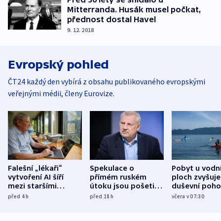
Mitterranda. Husák musel počkat,
přednost dostal Havel
9. 12. 2018
Evropský pohled
ČT24 každý den vybírá z obsahu publikovaného evropskými
veřejnými médii, členy Eurovize.
Falešní „lékaři“
Spekulace o
Pobyt u vodn
vytvoření AI šíří
přímém ruském
ploch zvyšuje
mezi staršími
útoku jsou pošetilé,
duševní poho
Poláky nebezpečné
míní estonský
ukázala
před 4
h
před 18
h
včera v 07:30
zdravotní rady
bezpečnostní
mezinárodní 
expert