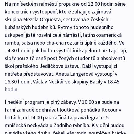
Na mníšeckém náměstí propukne od 12.00 hodin série
koncertních vystoupení, které zahajuje zajímavá
skupina Mezcla Orquesta, sestavená z českých i
kubánských hudebníků. Rytmy tohoto hudebního
uskupení jistě rozvlní celé náměstí, latinskoamerická
rumba, salsa nebo cha-cha roztančí úplně každého. Ve
14.30 hodin pak budou vystřídáni kapelou The Tap Tap,
složenou z tělesně postižených studentů a absolventů
škol pražského Jedličkova ústavu. Další vystupující
netřeba představovat. Aneta Langerová vystoupí v
16.30 hodin, Václav Neckář se skupiny Bacily v 18.45
hodin.
I nedělní program je plný zábavy. V 10.00 se bude na
farní zahradě odehrávat loutková pohádka Kocour v
botách, od 14.00 pak začíná ta pravá legrace. 5.
mníšecká neckyáda u Zadního rybníka. K vidění budou
plavidla všeho druhu, čekají vás vodní soutěže a hrátky