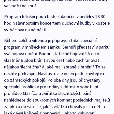
ve vodě i na souši.
Program letošní pouti bude zakončen v neděli v 18.30
hodin slavnostním koncertem duchovní hudby v kostele
sv. Václava na náměstí.
Během celého víkendu je připraven také speciální
program v mníšeckém zámku. Šermíři představí v parku
svá bojová umění. Budou statečně bojovat? A o co
vlastně? Budou bránit svou čest nebo zachraňovat
nějakou šlechtičnu? A jaké mají zbraně a brnění? To se
nechte překvapit. Navštivte ale nejen park, zavítejte i
do zámeckých pokojů. Po oba dny jsou přichystány
speciální prohlídky pro rodiny s dětmi. V sobotu při
prohlídce Mazlíčci a zvířátka šlechtických pánů
nahlédnete do soukromých komnat posledních majitelů
zámku a dozvíte se, jaká zvířátka chovaly jejich děti a
jaká dávní králové a panovníci. Jak vznikaly první