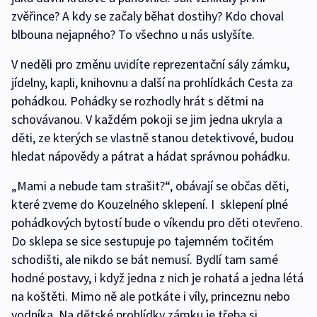
zvěřince? A kdy se začaly běhat dostihy? Kdo choval
blbouna nejapného? To všechno u nás uslyšíte.
V neděli pro změnu uvidíte reprezentační sály zámku,
jídelny, kapli, knihovnu a další na prohlídkách Cesta za
pohádkou. Pohádky se rozhodly hrát s dětmi na
schovávanou. V každém pokoji se jim jedna ukryla a
děti, ze kterých se vlastně stanou detektivové, budou
hledat nápovědy a pátrat a hádat správnou pohádku.
„Mami a nebude tam strašit?“, obávají se občas děti,
které zveme do Kouzelného sklepení. I sklepení plné
pohádkových bytostí bude o víkendu pro děti otevřeno.
Do sklepa se sice sestupuje po tajemném točitém
schodišti, ale nikdo se bát nemusí. Bydlí tam samé
hodné postavy, i když jedna z nich je rohatá a jedna létá
na koštěti. Mimo ně ale potkáte i víly, princeznu nebo
vodníka. Na dětské prohlídky zámku je třeba si