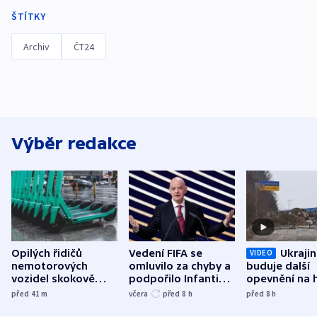
ŠTÍTKY
Archiv
ČT24
Výběr redakce
Opilých řidičů
Vedení FIFA se
Ukraji
VIDEO
nemotorových
omluvilo za chyby a
buduje další
vozidel skokově
podpořilo Infantina.
opevnění na h
přibylo, nejvíc ve
UEFA trvá na
s Běloruskem
před 41
m
včera
před 8
h
před 8
h
středních Čechách
bojkotu