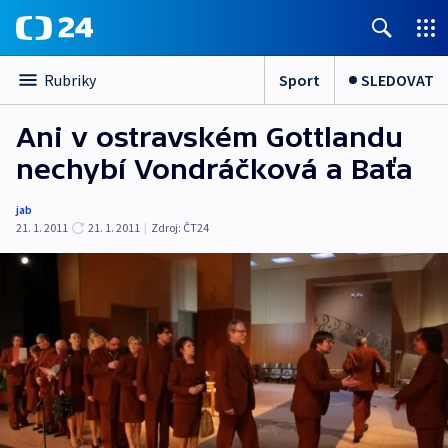
Sport
SLEDOVAT
Rubriky
Ani v ostravském Gottlandu
nechybí Vondráčková a Baťa
jab
21. 1. 2011
21. 1. 2011
|
Zdroj:
ČT24