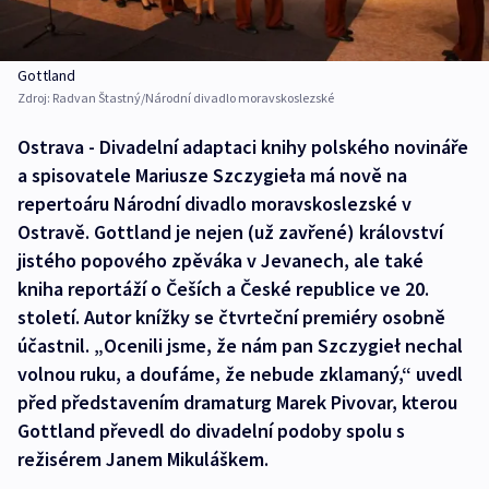
Gottland
Zdroj:
Radvan Štastný/Národní divadlo moravskoslezské
Ostrava - Divadelní adaptaci knihy polského novináře
a spisovatele Mariusze Szczygieła má nově na
repertoáru Národní divadlo moravskoslezské v
Ostravě. Gottland je nejen (už zavřené) království
jistého popového zpěváka v Jevanech, ale také
kniha reportáží o Češích a České republice ve 20.
století. Autor knížky se čtvrteční premiéry osobně
účastnil. „Ocenili jsme, že nám pan Szczygieł nechal
volnou ruku, a doufáme, že nebude zklamaný,“ uvedl
před představením dramaturg Marek Pivovar, kterou
Gottland převedl do divadelní podoby spolu s
režisérem Janem Mikuláškem.