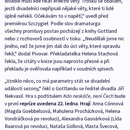
divadle musí lidé říkat efektní věty. Trošku se obávám,
jestli divadelníci nepřipsali nějaké věty, které ti lidé
úplně neřekli. Očekávám to v napětí,“ uvedl před
premiérou Szczygieł. Podle slov dramaturga
všechny promluvy postav pocházejí z knihy Gottland
nebo z rozhovorů osobností v tisku. „Neudělali jsme nic
jiného, než že jsme jim dali do úst věty, které opravdu
řekli,“ dodal Pivovar. Překladatelka Helena Stachová
řekla, že citáty v knize jsou naprosto přesné a při
překladu je ověřovala například v soudních spisech.
„Vzniklo něco, co má parametry stát se divadelní
událostí sezony,“ řekl o Gottlandu se ředitel divadla Jiří
Nekvasil. Hra s podtitulem
Kdo neskáče, není Čech
bude
v první
repríze uvedena 22. ledna
.
Hrají
: Anna Cónnová
(Magda Goebbelsová, Mahulena Procházková, Helena
Vondráčková po revoluci), Alexandra Gasnárková (Lída
Baarová po revoluci, Nataša Gollová, Vlasta Švecová,