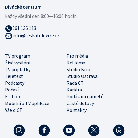
Divácké centrum
každý všední den:
8:00—16:00 hodin
261 136 113
info@ceskatelevize.cz
TV program
Pro média
Živé vysílání
Reklama
TV poplatky
Studio Brno
Teletext
Studio Ostrava
Podcasty
Rada ČT
Počasí
Kariéra
E-shop
Podávání námětů
Mobilní a TV aplikace
Časté dotazy
Vše o ČT
Kontakty