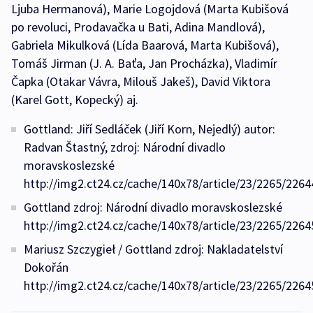
Ljuba Hermanová), Marie Logojdová (Marta Kubišová
po revoluci, Prodavačka u Bati, Adina Mandlová),
Gabriela Mikulková (Lída Baarová, Marta Kubišová),
Tomáš Jirman (J. A. Baťa, Jan Procházka), Vladimír
Čapka (Otakar Vávra, Milouš Jakeš), David Viktora
(Karel Gott, Kopecký) aj.
Gottland: Jiří Sedláček (Jiří Korn, Nejedlý) autor:
Radvan Štastný, zdroj: Národní divadlo
moravskoslezské
http://img2.ct24.cz/cache/140x78/article/23/2265/2264
Gottland zdroj: Národní divadlo moravskoslezské
http://img2.ct24.cz/cache/140x78/article/23/2265/2264
Mariusz Szczygieł / Gottland zdroj: Nakladatelství
Dokořán
http://img2.ct24.cz/cache/140x78/article/23/2265/2264