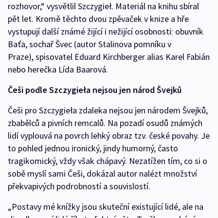
rozhovor,“ vysvětlil Szczygieł. Materiál na knihu sbíral
pět let. Kromě těchto dvou zpěvaček v knize a hře
vystupují další známé žijící i nežijící osobnosti: obuvník
Baťa, sochař Švec (autor Stalinova pomníku v
Praze), spisovatel Eduard Kirchberger alias Karel Fabián
nebo herečka Lída Baarová.
Češi podle Szczygieła nejsou jen národ Švejků
Češi pro Szczygieła zdaleka nejsou jen národem Švejků,
zbabělců a pivních remcalů. Na pozadí osudů známých
lidí vyplouvá na povrch lehký obraz tzv. české povahy. Je
to pohled jednou ironický, jindy humorný, často
tragikomický, vždy však chápavý. Nezatížen tím, co si o
sobě myslí sami Češi, dokázal autor nalézt množství
překvapivých podrobností a souvislostí.
„Postavy mé knížky jsou skuteční existující lidé, ale na