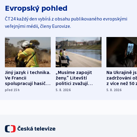
Evropský pohled
ČT24 každý den vybírá z obsahu publikovaného evropskými
veřejnými médii, členy Eurovize.
Jiný jazyk i technika.
„Musíme zapojit
Na Ukrajině j
Ve Francii
ženy.“ Litevští
zadržováni o
spolupracují hasiči z
politici zvažují
z více než 50 
různých zemí
dohodu o
Bojovali na s
před 15
h
5. 8. 2026
5. 8. 2026
demografii
Ruska