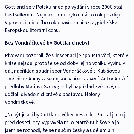
Gottland se v Polsku hned po vydání v roce 2006 stal
bestsellerem. Nejinak tomu bylo u nás o rok později.
V prosinci minulého roku navíc za ni Szczygieł získal
Evropskou literární cenu.
Bez Vondráčkové by Gottland nebyl
Pivovar upozornil, že v inscenaci je spousta věcí, které v
knize nejsou, protože se od doby jejího vzniku vyvinuly
dál, například soudní spor Vondráčkové s Kubišovou.
Jiné věci z knihy zase nejsou v představení. Autor knižní
předlohy Mariusz Szczygieł byl například zvědavý, co
udělali divadelníci právě s postavou Heleny
Vondráčkové.
„Nebýt jí, asi by Gottland vůbec nevznikl. Potkal jsem ji
před deseti lety, vyprávěla mi o Martě Kubišové a já
jsem se rozhodl, že se naučím česky a udělám s ní