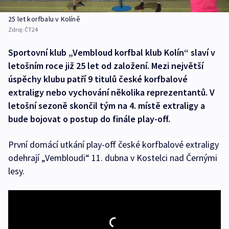
25 let korfbalu v Kolíně
Zdroj:
ČT24
Sportovní klub „Vembloud korfbal klub Kolín“ slaví v
letošním roce již 25 let od založení. Mezi největší
úspěchy klubu patří 9 titulů české korfbalové
extraligy nebo vychování několika reprezentantů. V
letošní sezoně skončil tým na 4. místě extraligy a
bude bojovat o postup do finále play-off.
První domácí utkání play-off české korfbalové extraligy
odehrají „Vembloudi“ 11. dubna v Kostelci nad Černými
lesy.