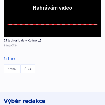
Nahrávám video
25 let korfbalu v Kolíně
Zdroj:
ČT24
ŠTÍTKY
Archiv
ČT24
Výběr redakce