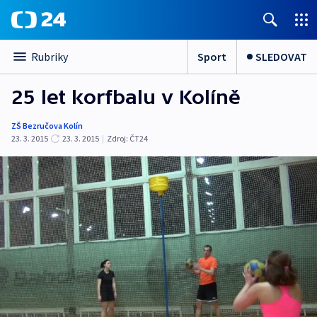
Sport
SLEDOVAT
Rubriky
25 let korfbalu v Kolíně
ZŠ Bezručova Kolín
23. 3. 2015
23. 3. 2015
|
Zdroj:
ČT24