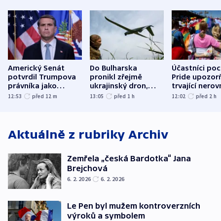
Americký Senát
Do Bulharska
Účastníci po
potvrdil Trumpova
pronikl zřejmě
Pride upozorň
právníka jako
ukrajinský dron,
trvající nerov
ministra
explodoval kilometr
společensko
12:53
před 12
m
13:05
před 1
h
12:02
před 2
h
spravedlnosti
od plynovodu
atmosféru
Aktuálně z rubriky
Archiv
Zemřela „česká Bardotka“ Jana
Brejchová
6. 2. 2026
6. 2. 2026
Le Pen byl mužem kontroverzních
výroků a symbolem