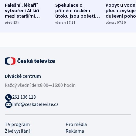
Falešní „lékaři“
Spekulace o
Pobyt u vodn
vytvoření AI šíří
přímém ruském
ploch zvyšuje
mezi staršími
útoku jsou pošetilé,
duševní poho
Poláky nebezpečné
míní estonský
ukázala
před 13
h
včera v 17:11
včera v 07:30
zdravotní rady
bezpečnostní
mezinárodní 
expert
Divácké centrum
každý všední den:
8:00—16:00 hodin
261 136 113
info@ceskatelevize.cz
TV program
Pro média
Živé vysílání
Reklama