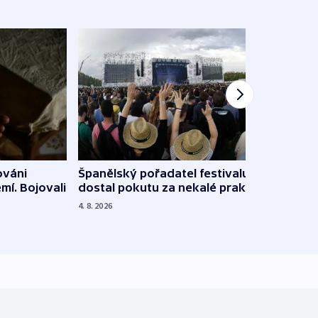
Španělský pořadatel festivalu
ováni
Lesn
dostal pokutu za nekalé praktiky
mí. Bojovali
dopa
zdrav
4. 8. 2026
4. 8. 20