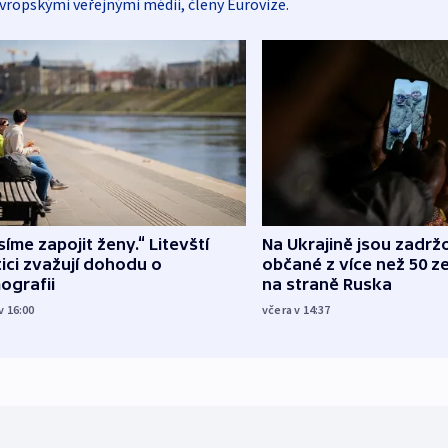
vropskými veřejnými médii, členy Eurovize.
íme zapojit ženy.“ Litevští
Na Ukrajině jsou zadrž
tici zvažují dohodu o
občané z více než 50 ze
ografii
na straně Ruska
v 16:00
včera v 14:37