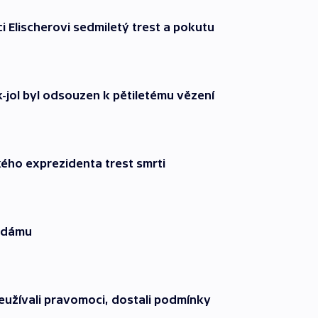
 Elischerovi sedmiletý trest a pokutu
-jol byl odsouzen k pětiletému vězení
kého exprezidenta trest smrti
í dámu
neužívali pravomoci, dostali podmínky