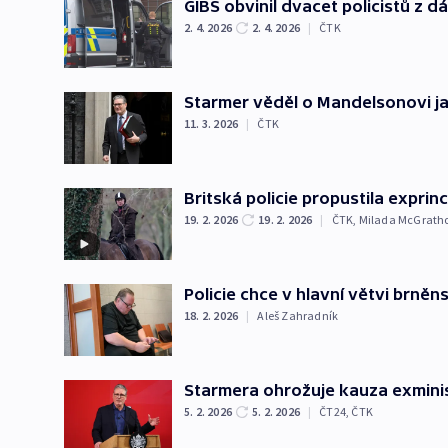
GIBS obvinil dvacet policistů z 
2. 4. 2026
2. 4. 2026
|
ČTK
Starmer věděl o Mandelsonovi ja
11. 3. 2026
|
ČTK
Britská policie propustila expr
19. 2. 2026
19. 2. 2026
|
ČTK
,
Milada McGrath
Policie chce v hlavní větvi brněn
18. 2. 2026
|
Aleš Zahradník
Starmera ohrožuje kauza exmini
5. 2. 2026
5. 2. 2026
|
ČT24
,
ČTK