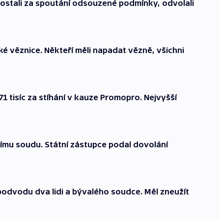
ostali za spoutání odsouzené podmínky, odvolali
ké věznice. Někteří měli napadat vězně, všichni
71 tisíc za stíhání v kauze Promopro. Nejvyšší
ímu soudu. Státní zástupce podal dovolání
podvodu dva lidi a bývalého soudce. Měl zneužít