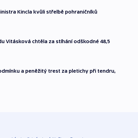
nistra Kincla kvůli střelbě pohraničníků
u Vitásková chtěla za stíhání odškodné 48,5
dmínku a peněžitý trest za pletichy při tendru,