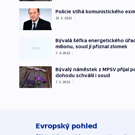
Policie stíhá komunistického exmi
23. 5. 2022
|
Bývalá šéfka energetického úřad
milionu, soud jí přiznal zlomek
7. 4. 2022
|
Bývalý náměstek z MPSV přijal po
dohodu schválil i soud
7. 3. 2022
|
Evropský pohled