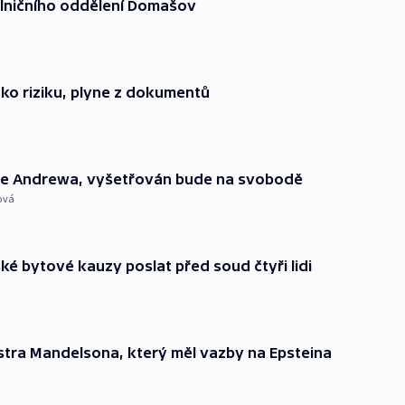
dálničního oddělení Domašov
ko riziku, plyne z dokumentů
ince Andrewa, vyšetřován bude na svobodě
ová
ské bytové kauzy poslat před soud čtyři lidi
stra Mandelsona, který měl vazby na Epsteina