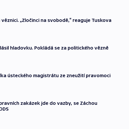
li věznici. „Zločinci na svobodě,“ reaguje Tuskova
ásil hladovku. Pokládá se za politického vězně
níka ústeckého magistrátu ze zneužití pravomoci
ravních zakázek jde do vazby, se Záchou
 ODS