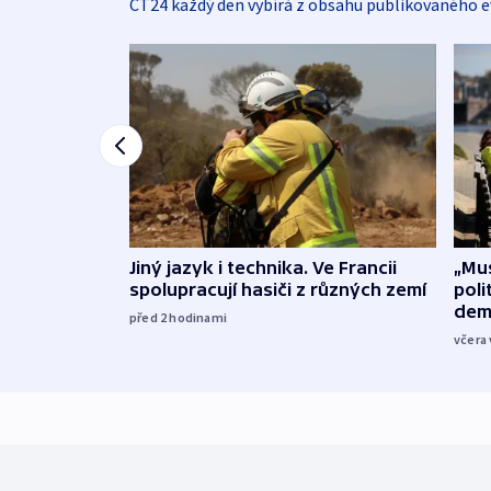
ČT24 každý den vybírá z obsahu publikovaného e
Jiný jazyk i technika. Ve Francii
„Mus
spolupracují hasiči z různých zemí
poli
dem
před 2
hodinami
včera 