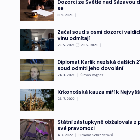
Dozorci ze Světlé nad Sázavou d
se
8. 9. 2023
|
Začal soud s osmi dozorci valdic
vinu odmítají
29. 5. 2023
29. 5. 2023
|
Diplomat Karlík nezíská dalších 2
soud odmítl jeho dovolání
24. 3. 2023
|
Šimon Rogner
Krkonošská kauza míří k Nejvyšš
25. 7. 2022
|
Státní zástupkyně obžalovala z 
své pravomoci
4. 7. 2022
|
Simona Schröderová