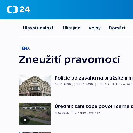
Hlavní události
Ukrajina
Volby
Domácí
TÉMA
Zneužití pravomoci
Policie po zásahu na pražském mag
22. 7. 2026
22. 7. 2026
|
ČT24
,
ČTK
,
Milan Ger
Úředník sám sobě povolil černé s
4. 5. 2026
|
Vlastimil Weiner