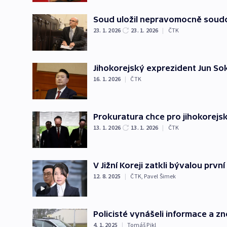
Soud uložil nepravomocně soudci
23. 1. 2026
23. 1. 2026
|
ČTK
Jihokorejský exprezident Jun Sok
16. 1. 2026
|
ČTK
Prokuratura chce pro jihokorejs
13. 1. 2026
13. 1. 2026
|
ČTK
V Jižní Koreji zatkli bývalou prvn
12. 8. 2025
|
ČTK
,
Pavel Šimek
Policisté vynášeli informace a z
4. 1. 2025
|
Tomáš Pikl