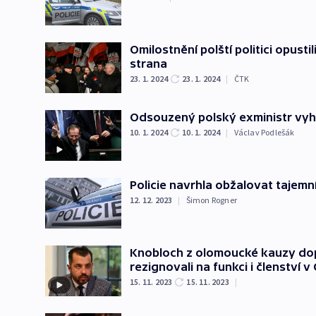
Omilostnění polští politici opusti
strana
23. 1. 2024
23. 1. 2024
|
ČTK
Odsouzený polský exministr vyhl
10. 1. 2024
10. 1. 2024
|
Václav Podlešák
Policie navrhla obžalovat tajem
12. 12. 2023
|
Šimon Rogner
Knobloch z olomoucké kauzy dop
rezignovali na funkci i členství v
15. 11. 2023
15. 11. 2023
|