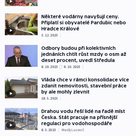
Některé vodárny navyšují ceny.
Připlatí si obyvatelé Pardubic nebo
Hradce Králové
3. 12. 2023
|
Odbory budou při kolektivních
jednáních chtít růst mzdy o osm až
deset procent, uvedl Středula
8. 10. 2023
8. 10. 2023
|
Vláda chce v rámci konsolidace více
zdanit nemovitosti, stavební práce
by ale mohly zlevnit
18. 5. 2023
|
Drahou vodu řeší lidé na řadě míst
Česka. Stát pracuje na přísnější
regulaci pro vodohospodáře
8. 5. 2023
|
Matěj Lucovič