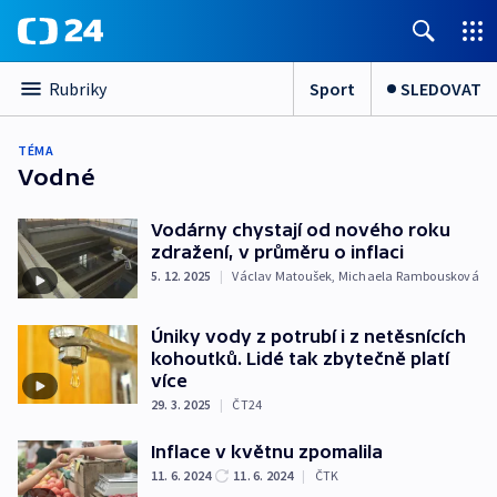
Sport
SLEDOVAT
Rubriky
TÉMA
Vodné
Vodárny chystají od nového roku
zdražení, v průměru o inflaci
5. 12. 2025
|
Václav Matoušek
,
Michaela Rambousková
Úniky vody z potrubí i z netěsnících
kohoutků. Lidé tak zbytečně platí
více
29. 3. 2025
|
ČT24
Inflace v květnu zpomalila
11. 6. 2024
11. 6. 2024
|
ČTK