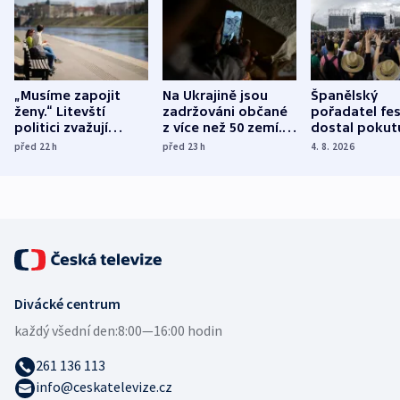
„Musíme zapojit
Na Ukrajině jsou
Španělský
ženy.“ Litevští
zadržováni občané
pořadatel fes
politici zvažují
z více než 50 zemí.
dostal pokut
dohodu o
Bojovali na straně
nekalé prakti
před 22
h
před 23
h
4. 8. 2026
demografii
Ruska
Divácké centrum
každý všední den:
8:00—16:00 hodin
261 136 113
info@ceskatelevize.cz