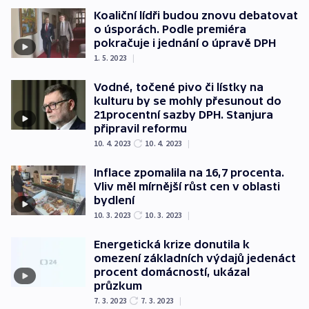
Koaliční lídři budou znovu debatovat
o úsporách. Podle premiéra
pokračuje i jednání o úpravě DPH
1. 5. 2023
|
Vodné, točené pivo či lístky na
kulturu by se mohly přesunout do
21procentní sazby DPH. Stanjura
připravil reformu
10. 4. 2023
10. 4. 2023
|
Inflace zpomalila na 16,7 procenta.
Vliv měl mírnější růst cen v oblasti
bydlení
10. 3. 2023
10. 3. 2023
|
Energetická krize donutila k
omezení základních výdajů jedenáct
procent domácností, ukázal
průzkum
7. 3. 2023
7. 3. 2023
|