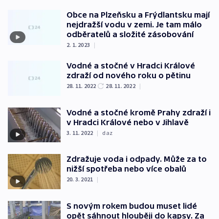
Obce na Plzeňsku a Frýdlantsku mají
nejdražší vodu v zemi. Je tam málo
odběratelů a složité zásobování
2. 1. 2023
|
Vodné a stočné v Hradci Králové
zdraží od nového roku o pětinu
28. 11. 2022
28. 11. 2022
|
Vodné a stočné kromě Prahy zdraží i
v Hradci Králové nebo v Jihlavě
3. 11. 2022
|
daz
Zdražuje voda i odpady. Může za to
nižší spotřeba nebo více obalů
20. 3. 2021
|
S novým rokem budou muset lidé
opět sáhnout hlouběji do kapsy. Za