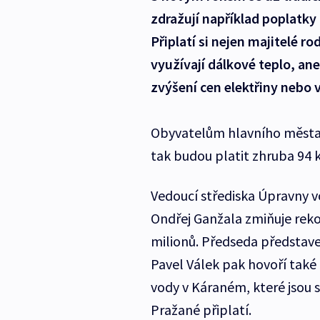
zdražují například poplatk
Připlatí si nejen majitelé ro
využívají dálkové teplo, an
zvýšení cen elektřiny nebo
Obyvatelům hlavního města 
tak budou platit zhruba 94 
Vedoucí střediska Úpravny v
Ondřej Ganžala zmiňuje reko
milionů. Předseda představ
Pavel Válek pak hovoří také
vody v Káraném, které jsou st
Pražané připlatí.