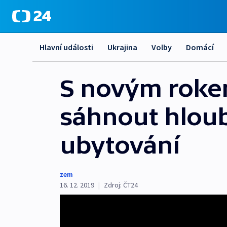
Hlavní události
Ukrajina
Volby
Domácí
S novým roke
sáhnout hloubě
ubytování
zem
16. 12. 2019
|
Zdroj:
ČT24