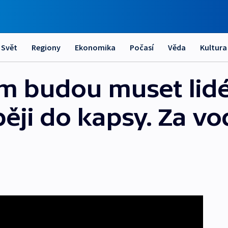
Svět
Regiony
Ekonomika
Počasí
Věda
Kultura
m budou muset lidé
ji do kapsy. Za vod