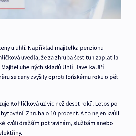
í ceny u uhlí. Například majitelka penzionu
íčková uvedla, že za zhruba šest tun zaplatila
 Majitel uhelných skladů Uhlí Havelka Jiří
ěru se ceny zvýšily oproti loňskému roku o pět
uje Kohlíčková už víc než deset roků. Letos po
bytování. Zhruba o 10 procent. A to nejen kvůli
aké kvůli dražším potravinám, službám anebo
lektřiny.