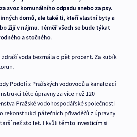
y za svoz komunálního odpadu anebo za psy.
dinných domů, ale také ti, kteří vlastní byty a
ebo žijí v nájmu. Téměř všech se bude týkat
 vodného a stočného.
zdraží voda bezmála o pět procent. Za kubík
korun.
ody Podolí z Pražských vodovodů a kanalizací
nstrukci této úpravny za více než 120
enstva Pražské vodohospodářské společnosti
 o rekonstrukci páteřních přivaděčů z úpravny
arší než sto let. I kvůli těmto investicím si