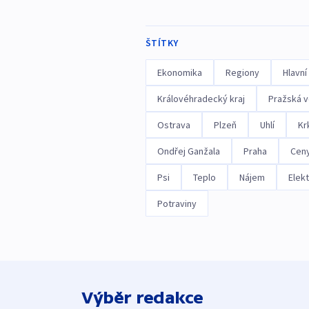
ŠTÍTKY
Ekonomika
Regiony
Hlavní
Královéhradecký kraj
Pražská 
Ostrava
Plzeň
Uhlí
Kr
Ondřej Ganžala
Praha
Cen
Psi
Teplo
Nájem
Elekt
Potraviny
Výběr redakce