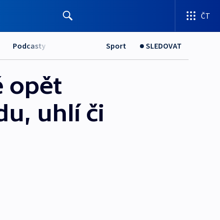
ČT
Podcasty
Sport
SLEDOVAT
 opět
u, uhlí či