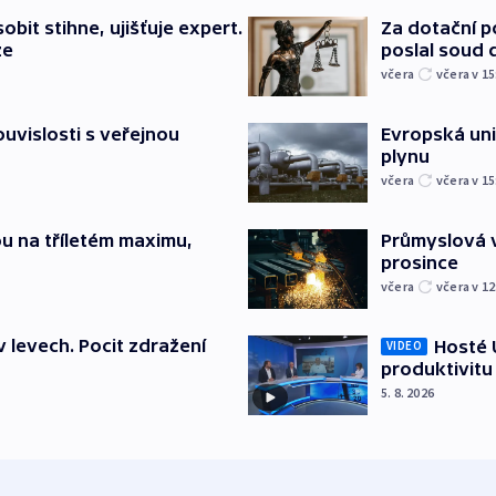
bit stihne, ujišťuje expert.
Za dotační 
ze
poslal soud 
včera
včera v 15
souvislosti s veřejnou
Evropská un
plynu
včera
včera v 15
u na tříletém maximu,
Průmyslová v
prosince
včera
včera v 12
v levech. Pocit zdražení
Hosté U
VIDEO
produktivitu
5. 8. 2026