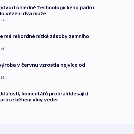
podvod ohledně Technologického parku
do vězení dva muže
:57
ie má rekordně nízké zásoby zemního
:41
ýroba v červnu vzrostla nejvíce od
:16
dálostí, komentářů probrali klesající
 práce během vlny veder