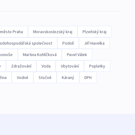
 město Praha
Moravskoslezský kraj
Plzeňský kraj
vodohospodářská společnost
Podolí
Jiří Havelka
konoše
Martina Kohlíčková
Pavel Válek
y
Zdražování
Voda
Ubytování
Poplatky
řina
Vodné
Stočné
Káraný
DPH