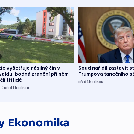
cie vyšetřuje násilný čin v
Soud nařídil zastavit s
aldu, bodná zranění při něm
Trumpova tanečního s
li tři lidé
před 1
hodinou
před 1
hodinou
ky
Ekonomika