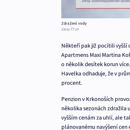
Zdražení vody
Zdroj:
ČT24
Někteří pak již pocítili vyšš
Apartmens Maxi Martina Kohl
o několik desítek korun více.
Havelka odhaduje, že v prům
procent.
Penzion v Krkonoších provoz
několika sezonách zdražila u
vyšším cenám za uhlí, ale t
plánovanému navýšení cen e