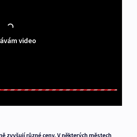
ávám video
ně zvyšují různé ceny. V některých městech