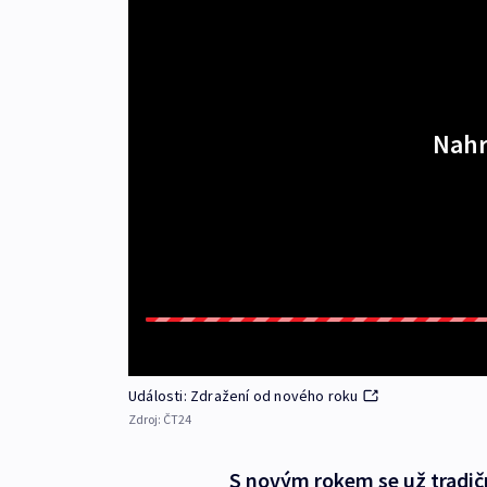
Nahr
Události: Zdražení od nového roku
Zdroj:
ČT24
S novým rokem se už tradič