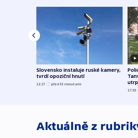
Slovensko instaluje ruské kamery,
Poli
tvrdí opoziční hnutí
Tanv
utrpě
12:27
před 55
minutami
17:03
Aktuálně z rubri