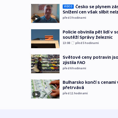
Česko se plynem záso
VIDEO
Snížení cen však slíbit nel
před 3
hodinami
Policie obvinila pět lidí v 
soutěží Správy železnic
13:08
před 5
hodinami
Světové ceny potravin jso
zjistila FAO
před 6
hodinami
Bulharsko končí s cenami 
přetrvává
před 11
hodinami