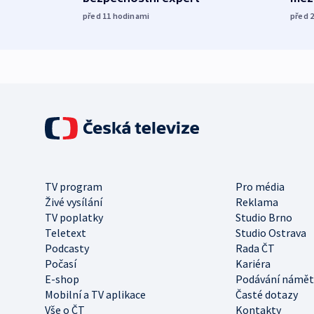
před 11
hodinami
před 
TV program
Pro média
Živé vysílání
Reklama
TV poplatky
Studio Brno
Teletext
Studio Ostrava
Podcasty
Rada ČT
Počasí
Kariéra
E-shop
Podávání námět
Mobilní a TV aplikace
Časté dotazy
Vše o ČT
Kontakty