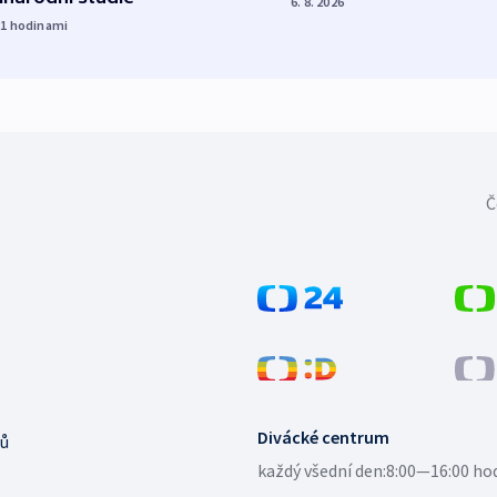
6. 8. 2026
21
hodinami
Č
Divácké centrum
ů
každý všední den:
8:00—16:00 ho