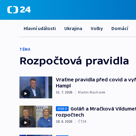
Hlavní události
Ukrajina
Volby
Domácí
TÉMA
Rozpočtová pravidla
Vraťme pravidla před covid a vyř
Hampl
31. 7. 2026
|
Martin Machorek
Goláň a Mračková Vildumet
VIDEO
rozpočtech
18. 6. 2026
|
ČT24