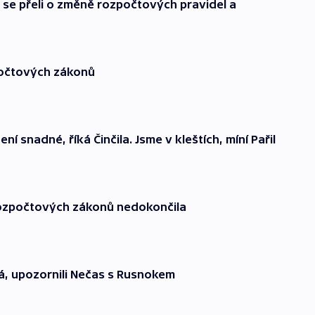
 se přeli o změně rozpočtových pravidel a
počtových zákonů
snadné, říká Činčila. Jsme v kleštích, míní Pařil
ozpočtových zákonů nedokončila
dá, upozornili Nečas s Rusnokem