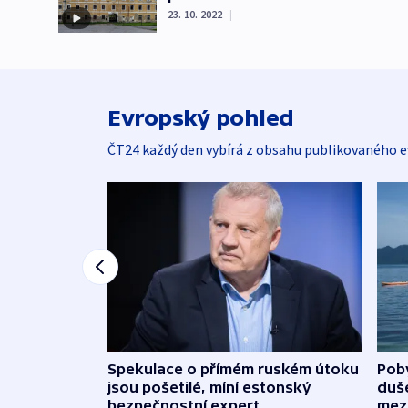
23. 10. 2022
|
Evropský pohled
ČT24 každý den vybírá z obsahu publikovaného e
Spekulace o přímém ruském útoku
Poby
jsou pošetilé, míní estonský
duš
bezpečnostní expert
mez