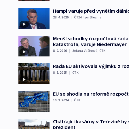
Hampl varuje před vynětím dálnic
28. 4. 2026
|
ČT24
,
Igor Březina
Menší schodky rozpočtová rada ne
katastrofa, varuje Niedermayer
8. 2. 2026
|
Jolana Vašinová
,
ČTK
Rada EU aktivovala výjimku z ro
8. 7. 2025
|
ČTK
EU se shodla na reformě rozpočto
10. 2. 2024
|
ČTK
Chátrající kasárny v Terezíně by 
prezident