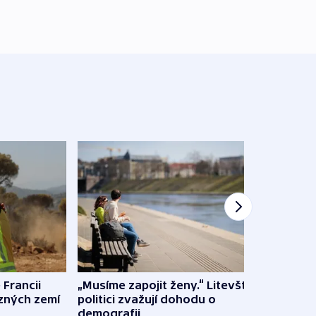
 Francii
„Musíme zapojit ženy.“ Litevští
Na Uk
ůzných zemí
politici zvažují dohodu o
občan
demografii
na s