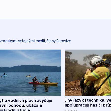
vropskými veřejnými médii, členy Eurovize.
Jiný jazyk i technika. Ve
t u vodních ploch zvyšuje
spolupracují hasiči z r
evní pohodu, ukázala
inárodní studie