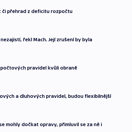
 či přehrad z deficitu rozpočtu
zajistí, řekl Mach. Její zrušení by byla
zpočtových pravidel kvůli obraně
vých a dluhových pravidel, budou flexibilnější
se mohly dočkat opravy, přimluvil se za ně i