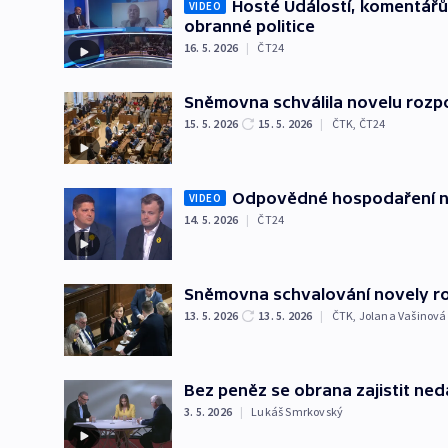
Hosté Událostí, komentářů
VIDEO
obranné politice
16. 5. 2026
|
ČT24
Sněmovna schválila novelu roz
15. 5. 2026
15. 5. 2026
|
ČTK
,
ČT24
Odpovědné hospodaření není 
VIDEO
14. 5. 2026
|
ČT24
Sněmovna schvalování novely r
13. 5. 2026
13. 5. 2026
|
ČTK
,
Jolana Vašinová
Bez peněz se obrana zajistit ne
3. 5. 2026
|
Lukáš Smrkovský