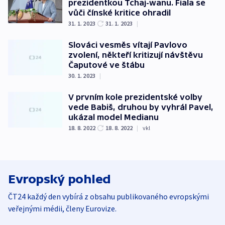
prezidentkou Tchaj-wanu. Fiala se
vůči čínské kritice ohradil
31. 1. 2023
31. 1. 2023
|
Slováci vesměs vítají Pavlovo
zvolení, někteří kritizují návštěvu
Čaputové ve štábu
30. 1. 2023
|
V prvním kole prezidentské volby
vede Babiš, druhou by vyhrál Pavel,
ukázal model Medianu
18. 8. 2022
18. 8. 2022
|
vkl
Evropský pohled
ČT24 každý den vybírá z obsahu publikovaného evropskými
veřejnými médii, členy Eurovize.