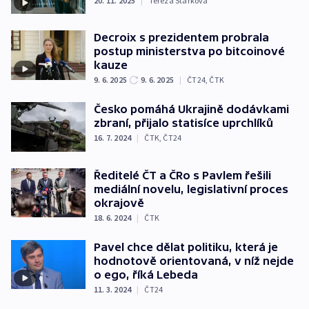
20. 11. 2025
|
Tereza Stárková
Decroix s prezidentem probrala
postup ministerstva po bitcoinové
kauze
9. 6. 2025
9. 6. 2025
|
ČT24
,
ČTK
Česko pomáhá Ukrajině dodávkami
zbraní, přijalo statisíce uprchlíků
16. 7. 2024
|
ČTK
,
ČT24
Ředitelé ČT a ČRo s Pavlem řešili
mediální novelu, legislativní proces
okrajově
18. 6. 2024
|
ČTK
Pavel chce dělat politiku, která je
hodnotově orientovaná, v níž nejde
o ego, říká Lebeda
11. 3. 2024
|
ČT24