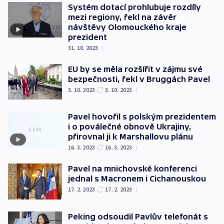
Systém dotací prohlubuje rozdíly
mezi regiony, řekl na závěr
návštěvy Olomouckého kraje
prezident
31. 10. 2023
|
EU by se měla rozšířit v zájmu své
bezpečnosti, řekl v Bruggách Pavel
3. 10. 2023
3. 10. 2023
|
Pavel hovořil s polským prezidentem
i o poválečné obnově Ukrajiny,
přirovnal ji k Marshallovu plánu
16. 3. 2023
16. 3. 2023
|
Pavel na mnichovské konferenci
jednal s Macronem i Cichanouskou
17. 2. 2023
17. 2. 2023
|
Peking odsoudil Pavlův telefonát s