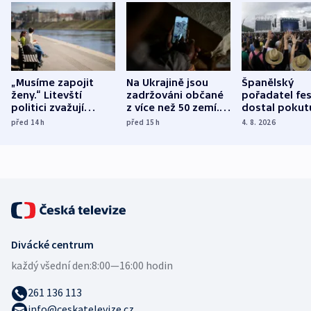
„Musíme zapojit
Na Ukrajině jsou
Španělský
ženy.“ Litevští
zadržováni občané
pořadatel fes
politici zvažují
z více než 50 zemí.
dostal pokut
dohodu o
Bojovali na straně
nekalé prakti
před 14
h
před 15
h
4. 8. 2026
demografii
Ruska
Divácké centrum
každý všední den:
8:00—16:00 hodin
261 136 113
info@ceskatelevize.cz