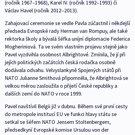
(ročník 1967–1968), Karel IV. (ročník 1992–1993) či
Václav Havel (ročník 2012–2013).
Zahajovací ceremonie se vedle Pavla zúčastnil i někdejší
předseda Evropské rady Herman van Rompuy, ale také
rektorka školy a bývalá šéfka unijní diplomacie Federica
Mogheriniová. Ta ve svém vlastním projevu stejně jako
Pavel vyzdvihla osobnost Albrightové. Zmínila, že jí při
jejích politických začátcích česká rodačka osobně
dodávala odvahu. Velvyslankyně Spojených států při
NATO Julianne Smithová připomněla, že Albrightová se
velkou měrou zasloužila o přijetí České republiky a
dalších zemí do NATO v roce 1999.
Pavel navštívil Belgii již v dubnu. Během své první cesty
do metropole institucí EU ve funkci hlavy státu se
setkal se šéfem NATO Jensem Stoltenbergem,
předsedkyní Evropské komise Ursulou von der