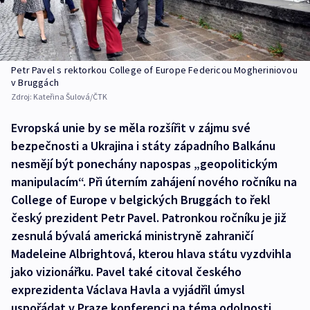
Petr Pavel s rektorkou College of Europe Federicou Mogheriniovou
v Bruggách
Zdroj:
Kateřina Šulová/ČTK
Evropská unie by se měla rozšířit v zájmu své
bezpečnosti a Ukrajina i státy západního Balkánu
nesmějí být ponechány napospas „geopolitickým
manipulacím“. Při úterním zahájení nového ročníku na
College of Europe v belgických Bruggách to řekl
český prezident Petr Pavel. Patronkou ročníku je již
zesnulá bývalá americká ministryně zahraničí
Madeleine Albrightová, kterou hlava státu vyzdvihla
jako vizionářku. Pavel také citoval českého
exprezidenta Václava Havla a vyjádřil úmysl
uspořádat v Praze konferenci na téma odolnosti