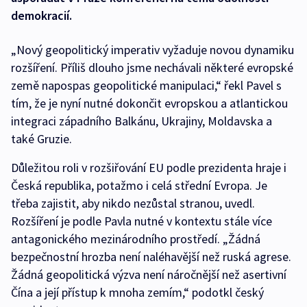
demokracií.
„Nový geopolitický imperativ vyžaduje novou dynamiku
rozšíření. Příliš dlouho jsme nechávali některé evropské
země napospas geopolitické manipulaci,“ řekl Pavel s
tím, že je nyní nutné dokončit evropskou a atlantickou
integraci západního Balkánu, Ukrajiny, Moldavska a
také Gruzie.
Důležitou roli v rozšiřování EU podle prezidenta hraje i
Česká republika, potažmo i celá střední Evropa. Je
třeba zajistit, aby nikdo nezůstal stranou, uvedl.
Rozšíření je podle Pavla nutné v kontextu stále více
antagonického mezinárodního prostředí. „Žádná
bezpečnostní hrozba není naléhavější než ruská agrese.
Žádná geopolitická výzva není náročnější než asertivní
Čína a její přístup k mnoha zemím,“ podotkl český