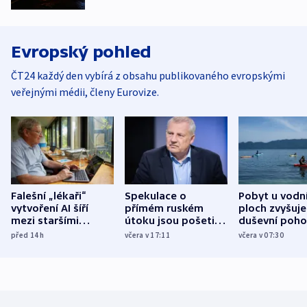
Evropský pohled
ČT24 každý den vybírá z obsahu publikovaného evropskými
veřejnými médii, členy Eurovize.
Falešní „lékaři“
Spekulace o
Pobyt u vodn
vytvoření AI šíří
přímém ruském
ploch zvyšuje
mezi staršími
útoku jsou pošetilé,
duševní poho
Poláky nebezpečné
míní estonský
ukázala
před 14
h
včera v 17:11
včera v 07:30
zdravotní rady
bezpečnostní
mezinárodní 
expert