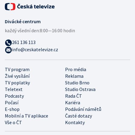
Divácké centrum
každý všední den:
8:00—16:00 hodin
261 136 113
info@ceskatelevize.cz
TV program
Pro média
Živé vysílání
Reklama
TV poplatky
Studio Brno
Teletext
Studio Ostrava
Podcasty
Rada ČT
Počasí
Kariéra
E-shop
Podávání námětů
Mobilní a TV aplikace
Časté dotazy
Vše o ČT
Kontakty