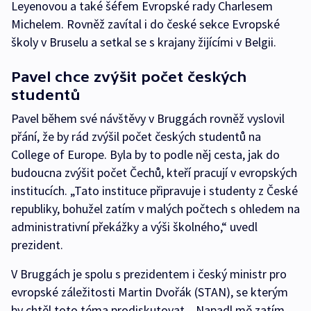
Leyenovou a také šéfem Evropské rady Charlesem
Michelem. Rovněž zavítal i do české sekce Evropské
školy v Bruselu a setkal se s krajany žijícími v Belgii.
Pavel chce zvýšit počet českých
studentů
Pavel během své návštěvy v Bruggách rovněž vyslovil
přání, že by rád zvýšil počet českých studentů na
College of Europe. Byla by to podle něj cesta, jak do
budoucna zvýšit počet Čechů, kteří pracují v evropských
institucích. „Tato instituce připravuje i studenty z České
republiky, bohužel zatím v malých počtech s ohledem na
administrativní překážky a výši školného,“ uvedl
prezident.
V Bruggách je spolu s prezidentem i český ministr pro
evropské záležitosti Martin Dvořák (STAN), se kterým
by chtěl toto téma prodiskutovat. „Napadl mě zatím