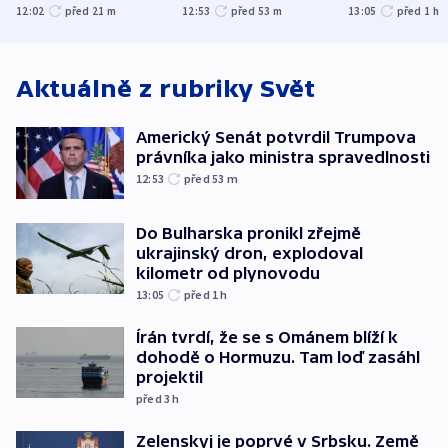
společenskou
ministra
explodoval k
12:02
před 21
m
12:53
před 53
m
13:05
před 1
h
atmosféru
spravedlnosti
od plynovod
Aktuálně z rubriky
Svět
Americký Senát potvrdil Trumpova
právníka jako ministra spravedlnosti
12:53
před 53
m
Do Bulharska pronikl zřejmě
ukrajinský dron, explodoval
kilometr od plynovodu
13:05
před 1
h
Írán tvrdí, že se s Ománem blíží k
dohodě o Hormuzu. Tam loď zasáhl
projektil
před 3
h
Zelenskyj je poprvé v Srbsku. Země