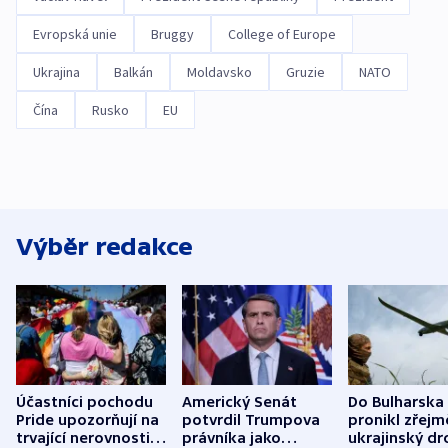
Evropská unie
Bruggy
College of Europe
Ukrajina
Balkán
Moldavsko
Gruzie
NATO
Čína
Rusko
EU
Výběr redakce
Účastníci pochodu
Americký Senát
Do Bulharska
Pride upozorňují na
potvrdil Trumpova
pronikl zřejm
trvající nerovnosti i
právníka jako
ukrajinský dr