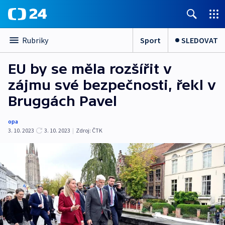
Sport
SLEDOVAT
Rubriky
EU by se měla rozšířit v
zájmu své bezpečnosti, řekl v
Bruggách Pavel
opa
3. 10. 2023
3. 10. 2023
|
Zdroj:
ČTK