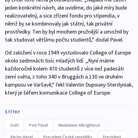
jeden konkrétní návrh, ale uvidíme, do jaké míry bude
realizovatelný, a sice zřízení fondu pro stipendia, v
němž by se kombinovaly jak státní, tak privátní
prostředky. Ten by byl mnohem pružnější a umožnil by
tak studovat většímu počtu studentů,“ dodal Pavel.
Od založení v roce 1949 vystudovalo College of Europe
okolo sedmnácti tisíc mladých lidí. „Nyní máme
každoročně kolem 470 studentů z více než padesáti
zemí světa, z toho 340 v Bruggách a 130 ve druhém
kampusu ve Varšavě,“ řekl Valentin Dupouey-Sterdyniak,
který je šéfem komunikace College of Europe.
ŠTÍTKY
Svět
Petr Pavel
Madeleine Albrightová
Václav Havel
Prezident České republiky
Prezident