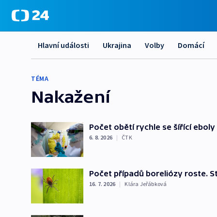
Hlavní události
Ukrajina
Volby
Domácí
TÉMA
Nakažení
Počet obětí rychle se šířící ebol
6. 8. 2026
|
ČTK
Počet případů boreliózy roste. St
16. 7. 2026
|
Klára Jeřábková