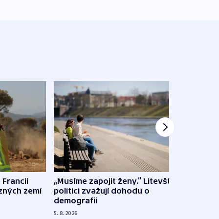
 Francii
„Musíme zapojit ženy.“ Litevští
Na Uk
ůzných zemí
politici zvažují dohodu o
občan
demografii
na s
5. 8. 2026
5. 8. 20