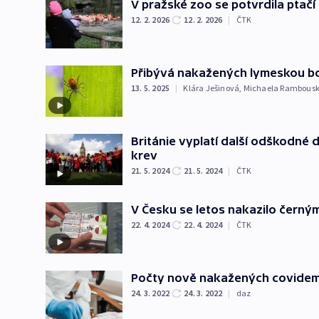
V pražské zoo se potvrdila ptačí
12. 2. 2026
12. 2. 2026
|
ČTK
Přibývá nakažených lymeskou bo
13. 5. 2025
|
Klára Ješinová
,
Michaela Rambous
Británie vyplatí další odškodné d
krev
21. 5. 2024
21. 5. 2024
|
ČTK
V Česku se letos nakazilo černým 
22. 4. 2024
22. 4. 2024
|
ČTK
Počty nově nakažených covidem 
24. 3. 2022
24. 3. 2022
|
daz