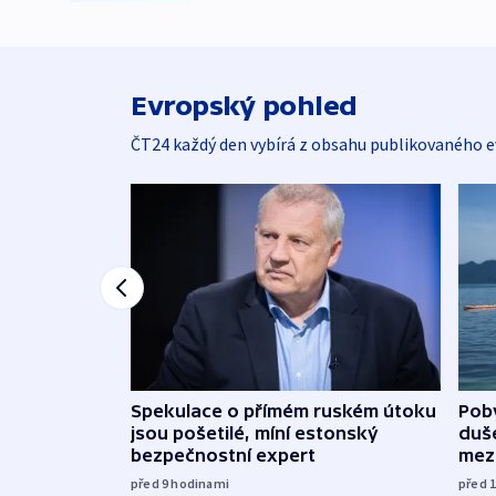
Evropský pohled
ČT24 každý den vybírá z obsahu publikovaného e
Spekulace o přímém ruském útoku
Poby
jsou pošetilé, míní estonský
duš
bezpečnostní expert
mez
před 9
hodinami
před 