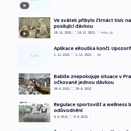
Ve svátek přibylo čtrnáct tisíc 
posilující dávkou
18. 11. 2021
18. 11. 2021
|
mdu
,
rp
Aplikace eRouška končí. Upozorňo
1. 11. 2021
1. 11. 2021
|
dk
Babiše znepokojuje situace v Pra
očkované jednou dávkou
29. 6. 2021
29. 6. 2021
|
Regulace sportovišť a wellness 
odůvodnění
9. 6. 2021
9. 6. 2021
|