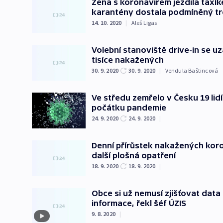
Žena s koronavirem jezdila taxí
karantény dostala podmíněný tr
14. 10. 2020
|
Aleš Ligas
Volební stanoviště drive-in se uz
tisíce nakažených
30. 9. 2020
30. 9. 2020
|
Vendula Baštincová
Ve středu zemřelo v Česku 19 li
počátku pandemie
24. 9. 2020
24. 9. 2020
|
Denní přírůstek nakažených koron
další plošná opatření
18. 9. 2020
18. 9. 2020
|
Obce si už nemusí zjišťovat data 
informace, řekl šéf ÚZIS
9. 8. 2020
|