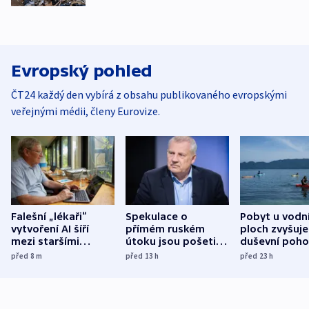
Evropský pohled
ČT24 každý den vybírá z obsahu publikovaného evropskými
veřejnými médii, členy Eurovize.
Falešní „lékaři“
Spekulace o
Pobyt u vodn
vytvoření AI šíří
přímém ruském
ploch zvyšuje
mezi staršími
útoku jsou pošetilé,
duševní poho
Poláky nebezpečné
míní estonský
ukázala
před 8
m
před 13
h
před 23
h
zdravotní rady
bezpečnostní
mezinárodní 
expert