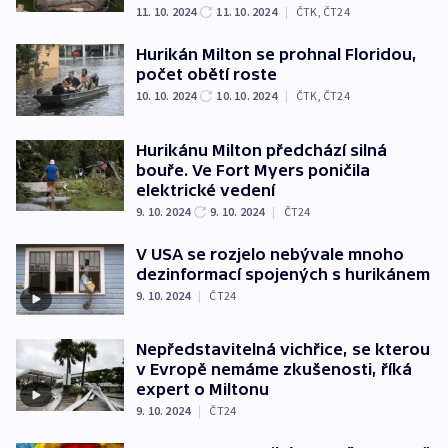
11. 10. 2024
11. 10. 2024
|
ČTK
,
ČT24
Hurikán Milton se prohnal Floridou,
počet obětí roste
10. 10. 2024
10. 10. 2024
|
ČTK
,
ČT24
Hurikánu Milton předchází silná
bouře. Ve Fort Myers poničila
elektrické vedení
9. 10. 2024
9. 10. 2024
|
ČT24
V USA se rozjelo nebývale mnoho
dezinformací spojených s hurikánem
9. 10. 2024
|
ČT24
Nepředstavitelná vichřice, se kterou
v Evropě nemáme zkušenosti, říká
expert o Miltonu
9. 10. 2024
|
ČT24