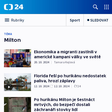
Sport
SLEDOVAT
Rubriky
TÉMA
Milton
Ekonomika a migranti zastínili v
americké kampani války ve světě
20. 10. 2024
|
Tamara Kejlová
Florida řeší po hurikánu nedostatek
paliva, hrozí záplavy
12. 10. 2024
12. 10. 2024
|
ČT24
Po hurikánu Milton je šestnáct
mrtvých, do bezpečí dostali
záchranáři stovky lidí