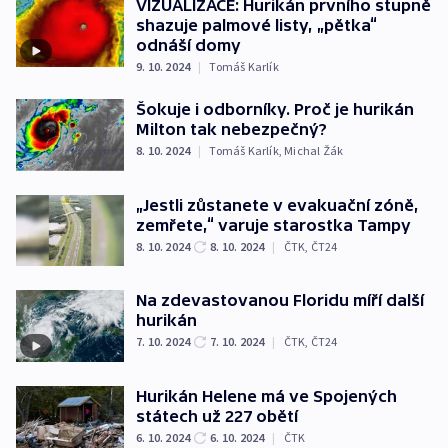
VIZUALIZACE: Hurikán prvního stupně
shazuje palmové listy, „pětka“
odnáší domy
9. 10. 2024
|
Tomáš Karlík
Šokuje i odborníky. Proč je hurikán
Milton tak nebezpečný?
8. 10. 2024
|
Tomáš Karlík
,
Michal Žák
„Jestli zůstanete v evakuační zóně,
zemřete,“ varuje starostka Tampy
8. 10. 2024
8. 10. 2024
|
ČTK
,
ČT24
Na zdevastovanou Floridu míří další
hurikán
7. 10. 2024
7. 10. 2024
|
ČTK
,
ČT24
Hurikán Helene má ve Spojených
státech už 227 obětí
6. 10. 2024
6. 10. 2024
|
ČTK