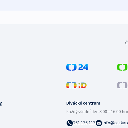
Č
Divácké centrum
ů
každý všední den:
8:00—16:00 ho
261 136 113
info@ceskate