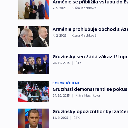
Arménie se přiblížila vstupu do 
7. 5. 2026
|
Klára Machková
Arménie prohlubuje obchod s Áze
4. 2. 2026
|
Klára Machková
Gruzínský sen žádá zákaz tří opo
28. 10. 2025
|
ČTK
DOPORUČUJEME
Gruzínští demonstranti se pokusil
24. 10. 2025
|
Klára Machková
Gruzínský opoziční lídr byl zatče
11. 9. 2025
|
ČTK