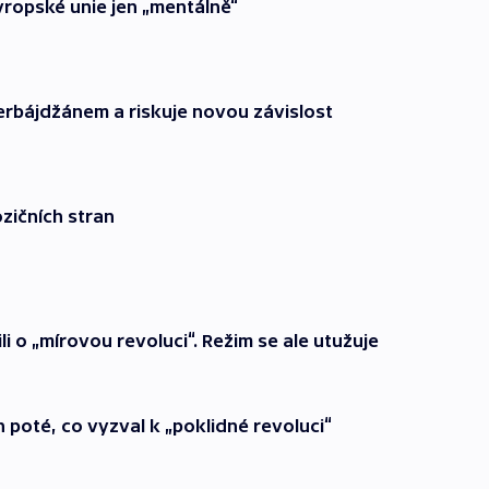
Evropské unie jen „mentálně“
rbájdžánem a riskuje novou závislost
zičních stran
i o „mírovou revoluci“. Režim se ale utužuje
n poté, co vyzval k „poklidné revoluci“