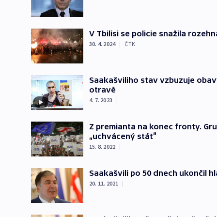
V Tbilisi se policie snažila roz
30. 4. 2024
|
ČTK
Saakašviliho stav vzbuzuje obav
otravě
4. 7. 2023
|
Z premianta na konec fronty. Gru
„uchvácený stát“
15. 8. 2022
|
Saakašvili po 50 dnech ukončil hl
20. 11. 2021
|