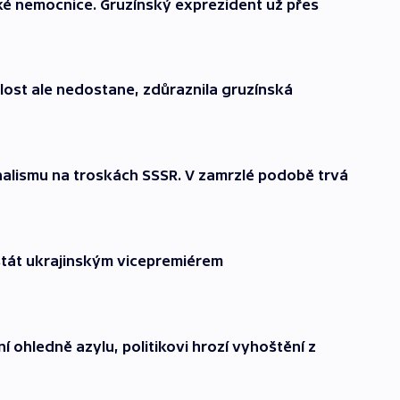
ké nemocnice. Gruzínský exprezident už přes
ilost ale nedostane, zdůraznila gruzínská
ionalismu na troskách SSSR. V zamrzlé podobě trvá
stát ukrajinským vicepremiérem
í ohledně azylu, politikovi hrozí vyhoštění z