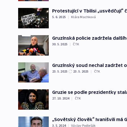
Protestující v Tbilisi „usvědčují“
5. 6. 2025
|
Klára Machková
Gruzínská policie zadržela dalš
30. 5. 2025
|
ČTK
Gruzínský soud nechal zadržet o
23. 5. 2025
23. 5. 2025
|
ČTK
Gruzie se podle prezidentky stal
27. 10. 2024
|
ČTK
„Sovětský člověk“ Ivanišvili má
3. 5. 2024
|
Václav Podlešák