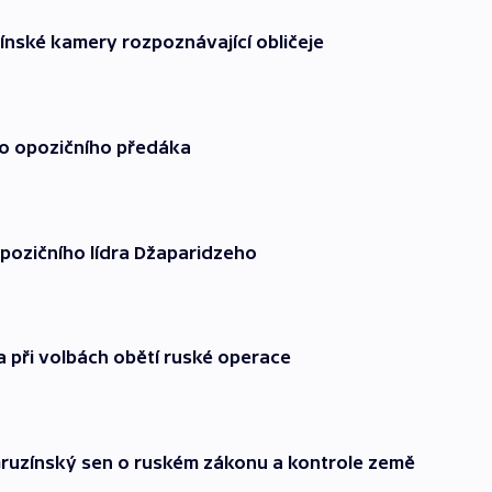
 čínské kamery rozpoznávající obličeje
ího opozičního předáka
pozičního lídra Džaparidzeho
a při volbách obětí ruské operace
 Gruzínský sen o ruském zákonu a kontrole země