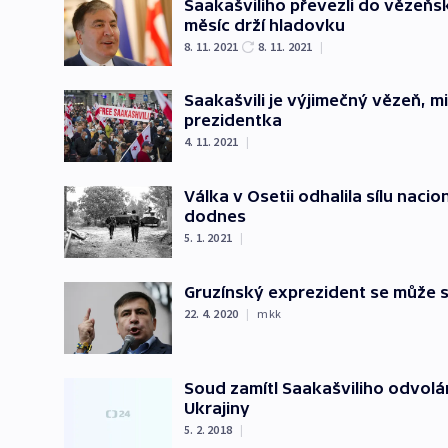
Saakašviliho převezli do vězeňs
měsíc drží hladovku
8. 11. 2021
8. 11. 2021
|
Saakašvili je výjimečný vězeň, m
prezidentka
4. 11. 2021
|
Válka v Osetii odhalila sílu nac
dodnes
5. 1. 2021
|
Gruzínský exprezident se může 
22. 4. 2020
|
mkk
Soud zamítl Saakašviliho odvolán
Ukrajiny
5. 2. 2018
|