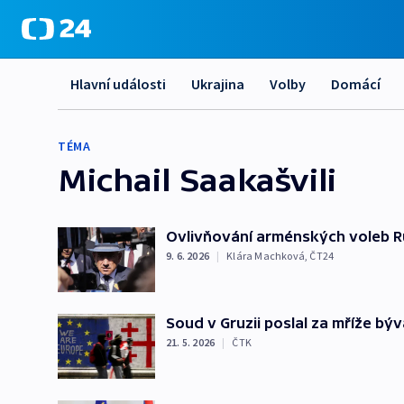
Hlavní události
Ukrajina
Volby
Domácí
TÉMA
Michail Saakašvili
Ovlivňování arménských voleb R
9. 6. 2026
|
Klára Machková
,
ČT24
Soud v Gruzii poslal za mříže býv
21. 5. 2026
|
ČTK