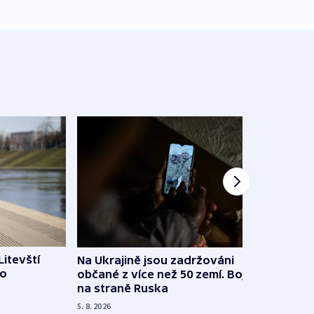
Litevští
Na Ukrajině jsou zadržováni
Španě
 o
občané z více než 50 zemí. Bojovali
dosta
na straně Ruska
4. 8. 20
5. 8. 2026