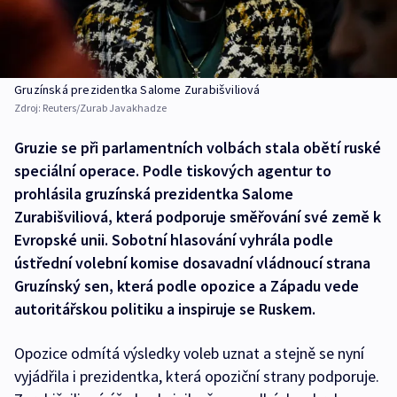
Gruzínská prezidentka Salome Zurabišviliová
Zdroj:
Reuters/Zurab Javakhadze
Gruzie se při parlamentních volbách stala obětí ruské
speciální operace. Podle tiskových agentur to
prohlásila gruzínská prezidentka Salome
Zurabišviliová, která podporuje směřování své země k
Evropské unii. Sobotní hlasování vyhrála podle
ústřední volební komise dosavadní vládnoucí strana
Gruzínský sen, která podle opozice a Západu vede
autoritářskou politiku a inspiruje se Ruskem.
Opozice odmítá výsledky voleb uznat a stejně se nyní
vyjádřila i prezidentka, která opoziční strany podporuje.