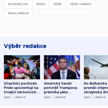
Gruzínský sen
Rusko
Výběr
Výběr redakce
Hlavní události
Výběr redakce
Účastníci pochodu
Americký Senát
Do Bulharska
Pride upozorňují na
potvrdil Trumpova
pronikl zřejm
trvající nerovnosti i
právníka jako
ukrajinský dr
společenskou
ministra
explodoval k
včera
před 3
h
včera
před 4
h
včera
před 5
h
atmosféru
spravedlnosti
od plynovod