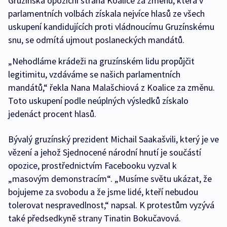
Gruzínská opoziční strana Koalice za změnu, která v
parlamentních volbách získala nejvíce hlasů ze všech
uskupení kandidujících proti vládnoucímu Gruzínskému
snu, se odmítá ujmout poslaneckých mandátů.
„Nehodláme krádeži na gruzínském lidu propůjčit
legitimitu, vzdáváme se našich parlamentních
mandátů,“ řekla Nana Malašchiová z Koalice za změnu.
Toto uskupení podle neúplných výsledků získalo
jedenáct procent hlasů.
Bývalý gruzínský prezident Michail Saakašvili, který je ve
vězení a jehož Sjednocené národní hnutí je součástí
opozice, prostřednictvím Facebooku vyzval k
„masovým demonstracím“. „Musíme světu ukázat, že
bojujeme za svobodu a že jsme lidé, kteří nebudou
tolerovat nespravedlnost,“ napsal. K protestům vyzývá
také předsedkyně strany Tinatin Bokučavová.