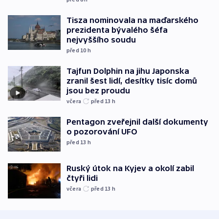
Tisza nominovala na maďarského
prezidenta bývalého šéfa
nejvyššího soudu
před 10
h
Tajfun Dolphin na jihu Japonska
zranil šest lidí, desítky tisíc domů
jsou bez proudu
včera
před 13
h
Pentagon zveřejnil další dokumenty
o pozorování UFO
před 13
h
Ruský útok na Kyjev a okolí zabil
čtyři lidi
včera
před 13
h