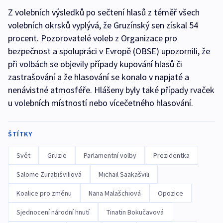
Z volebních výsledků po sečtení hlasů z téměř všech
volebních okrsků vyplývá, že Gruzínský sen získal 54
procent. Pozorovatelé voleb z Organizace pro
bezpečnost a spolupráci v Evropě (OBSE) upozornili, že
při volbách se objevily případy kupování hlasů či
zastrašování a že hlasování se konalo v napjaté a
nenávistné atmosféře. Hlášeny byly také případy rvaček
u volebních místností nebo vícečetného hlasování.
ŠTÍTKY
Svět
Gruzie
Parlamentní volby
Prezidentka
Salome Zurabišviliová
Michail Saakašvili
Koalice pro změnu
Nana Malašchiová
Opozice
Sjednocení národní hnutí
Tinatin Bokučavová