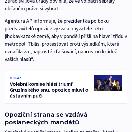
Zurabišviliová úřady obvinila, že ve volbách sebraly
občanům právo si vybrat.
Agentura AP informuje, že prezidentka po boku
představitelů opozice vyzvala obyvatele této
jihokavkazské země, aby v pondělí přišli na hlavní třídu v
metropoli Tbilisi protestovat proti výsledkům, které
označila za „naprosté zfalšování, naprostou krádež
vašich hlasů“.
ODKAZ
Volební komise hlásí triumf
Gruzínského snu, opozice mluví o
ústavním puči
Opoziční strana se vzdává
poslaneckých mandátů