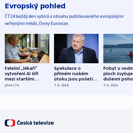
Evropský pohled
ČT24 každý den vybírá z obsahu publikovaného evropskými
veřejnými médii, členy Eurovize.
Falešní „lékaři“
Spekulace o
Pobyt u vodn
vytvoření AI šíří
přímém ruském
ploch zvyšuje
mezi staršími
útoku jsou pošetilé,
duševní poho
Poláky nebezpečné
míní estonský
ukázala
před 17
h
7. 8. 2026
7. 8. 2026
zdravotní rady
bezpečnostní
mezinárodní 
expert