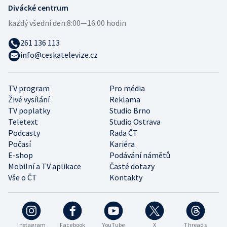
Divácké centrum
každý všední den:
8:00—16:00 hodin
261 136 113
info@ceskatelevize.cz
TV program
Pro média
Živé vysílání
Reklama
TV poplatky
Studio Brno
Teletext
Studio Ostrava
Podcasty
Rada ČT
Počasí
Kariéra
E-shop
Podávání námětů
Mobilní a TV aplikace
Časté dotazy
Vše o ČT
Kontakty
Instagram
Facebook
YouTube
X
Threads