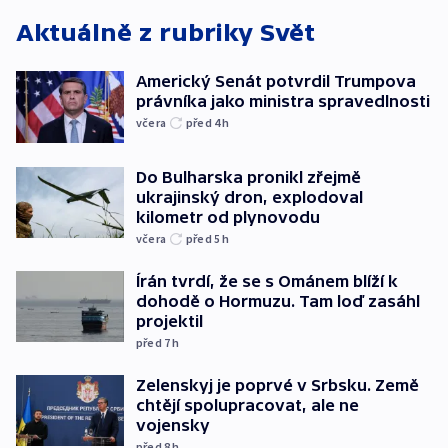
Aktuálně z rubriky
Svět
Americký Senát potvrdil Trumpova
právníka jako ministra spravedlnosti
včera
před 4
h
Do Bulharska pronikl zřejmě
ukrajinský dron, explodoval
kilometr od plynovodu
včera
před 5
h
Írán tvrdí, že se s Ománem blíží k
dohodě o Hormuzu. Tam loď zasáhl
projektil
před 7
h
Zelenskyj je poprvé v Srbsku. Země
chtějí spolupracovat, ale ne
vojensky
před 8
h