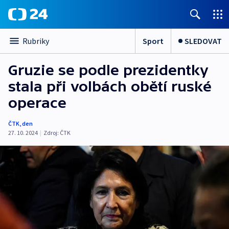
Sport
SLEDOVAT
Rubriky
Gruzie se podle prezidentky
stala při volbách obětí ruské
operace
ČTK
,
den
27. 10. 2024
|
Zdroj:
ČTK