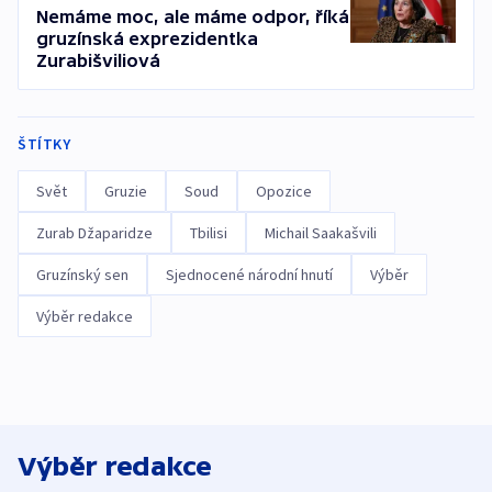
Nemáme moc, ale máme odpor, říká
gruzínská exprezidentka
Zurabišviliová
ŠTÍTKY
Svět
Gruzie
Soud
Opozice
Zurab Džaparidze
Tbilisi
Michail Saakašvili
Gruzínský sen
Sjednocené národní hnutí
Výběr
Výběr redakce
Výběr redakce