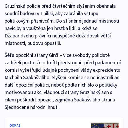
Gruzínská policie před čtvrtečním slyšením obehnala
soudní budovu v Tbilisi, aby zabránila vstupu
politikovým příznivcům. Do stísněné jednací místnosti
navíc byla vpuštěna jen hrstka lidí, a když se
Džaparidzeho právníci neúspěšně dožadovali větší
místnosti, budovu opustili.
Šéfa opoziční strany Girči – více svobody policisté
zadrželi proto, že odmítl předstoupit před parlamentní
komisi vyšetřující údajné pochybení vlády exprezidenta
Michaila Saakašviliho. Slyšení komise se neúčastnili ani
další opoziční politici, neboť podle nich šlo o politicky
motivovanou akci vládnoucí strany Gruzínský sen s
cílem poškodit opozici, zejména Saakašviliho stranu
Sjednocené národní hnutí.
ODKAZ