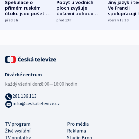
Spekulace o
Pobyt u vodních
Jiný jazyk i t
přímém ruském
ploch zvyšuje
Ve Francii
útoku jsou pošetilé,
duševní pohodu,
spolupracují h
míní estonský
ukázala
různých zemí
před 3
h
před 13
h
včera v 15:30
bezpečnostní
mezinárodní studie
expert
Divácké centrum
každý všední den:
8:00—16:00 hodin
261 136 113
info@ceskatelevize.cz
TV program
Pro média
Živé vysílání
Reklama
TV poplatky
Studio Brno