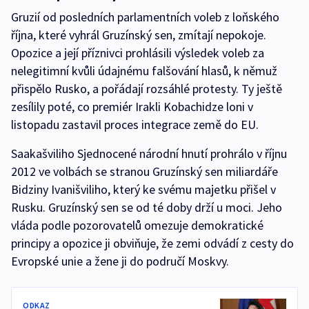
Gruzií od posledních parlamentních voleb z loňského
října, které vyhrál Gruzínský sen, zmítají nepokoje.
Opozice a její příznivci prohlásili výsledek voleb za
nelegitimní kvůli údajnému falšování hlasů, k němuž
přispělo Rusko, a pořádají rozsáhlé protesty. Ty ještě
zesílily poté, co premiér Irakli Kobachidze loni v
listopadu zastavil proces integrace země do EU.
Saakašviliho Sjednocené národní hnutí prohrálo v říjnu
2012 ve volbách se stranou Gruzínský sen miliardáře
Bidziny Ivanišviliho, který ke svému majetku přišel v
Rusku. Gruzínský sen se od té doby drží u moci. Jeho
vláda podle pozorovatelů omezuje demokratické
principy a opozice ji obviňuje, že zemi odvádí z cesty do
Evropské unie a žene ji do područí Moskvy.
ODKAZ