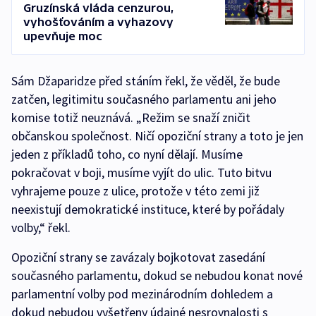
Gruzínská vláda cenzurou,
vyhošťováním a vyhazovy
upevňuje moc
Sám Džaparidze před stáním řekl, že věděl, že bude
zatčen, legitimitu současného parlamentu ani jeho
komise totiž neuznává. „Režim se snaží zničit
občanskou společnost. Ničí opoziční strany a toto je jen
jeden z příkladů toho, co nyní dělají. Musíme
pokračovat v boji, musíme vyjít do ulic. Tuto bitvu
vyhrajeme pouze z ulice, protože v této zemi již
neexistují demokratické instituce, které by pořádaly
volby,“ řekl.
Opoziční strany se zavázaly bojkotovat zasedání
současného parlamentu, dokud se nebudou konat nové
parlamentní volby pod mezinárodním dohledem a
dokud nebudou vyšetřeny údajné nesrovnalosti s