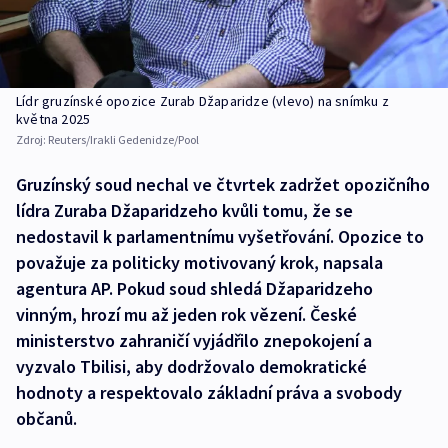
Lídr gruzínské opozice Zurab Džaparidze (vlevo) na snímku z
května 2025
Zdroj:
Reuters/Irakli Gedenidze/Pool
Gruzínský soud nechal ve čtvrtek zadržet opozičního
lídra Zuraba Džaparidzeho kvůli tomu, že se
nedostavil k parlamentnímu vyšetřování. Opozice to
považuje za politicky motivovaný krok, napsala
agentura AP. Pokud soud shledá Džaparidzeho
vinným, hrozí mu až jeden rok vězení. České
ministerstvo zahraničí vyjádřilo znepokojení a
vyzvalo Tbilisi, aby dodržovalo demokratické
hodnoty a respektovalo základní práva a svobody
občanů.