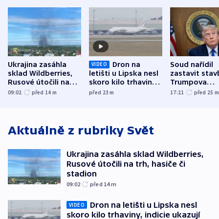
Ukrajina zasáhla
Dron na
Soud nařídil
VIDEO
sklad Wildberries,
letišti u Lipska nesl
zastavit stav
Rusové útočili na
skoro kilo trhaviny,
Trumpova
trh, hasiče či
indicie ukazují na
tanečního sá
09:02
před 14
m
před 23
m
17:21
před 25
stadion
Rusko
Aktuálně z rubriky
Svět
Ukrajina zasáhla sklad Wildberries,
Rusové útočili na trh, hasiče či
stadion
09:02
před 14
m
Dron na letišti u Lipska nesl
VIDEO
skoro kilo trhaviny, indicie ukazují