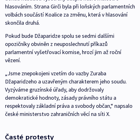
hlasováním. Strana Girči byla při loňských parlamentních
volbách součástí Koalice za změnu, která v hlasování
skončila druhá.
Pokud bude Džaparidze spolu se sedmi dalšími
opozičníky obviněn z neuposlechnutí příkazů
parlamentní vyšetřovací komise, hrozí jim až roční
vězení.
„Jsme znepokojeni vzetím do vazby Zuraba
Džaparidzeho a uzavřeným charakterem jeho soudu.
Vyzýváme gruzínské úřady, aby dodržovaly
demokratické hodnoty, zásady právního státu a
respektovaly základní práva a svobody občan,“ napsalo
české ministerstvo zahraničních věcí na síti X.
Časté protesty