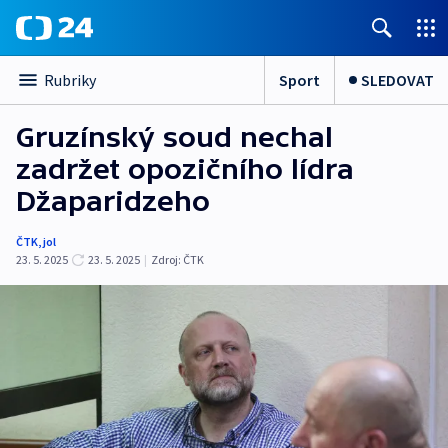
Sport
SLEDOVAT
Rubriky
Gruzínský soud nechal
zadržet opozičního lídra
Džaparidzeho
ČTK
,
jol
23. 5. 2025
23. 5. 2025
|
Zdroj:
ČTK