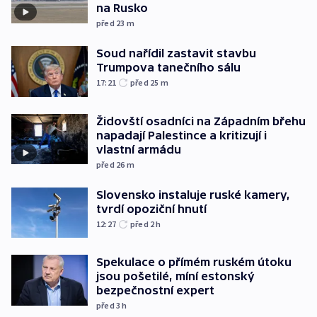
na Rusko
před 23
m
Soud nařídil zastavit stavbu
Trumpova tanečního sálu
17:21
před 25
m
Židovští osadníci na Západním břehu
napadají Palestince a kritizují i
vlastní armádu
před 26
m
Slovensko instaluje ruské kamery,
tvrdí opoziční hnutí
12:27
před 2
h
Spekulace o přímém ruském útoku
jsou pošetilé, míní estonský
bezpečnostní expert
před 3
h