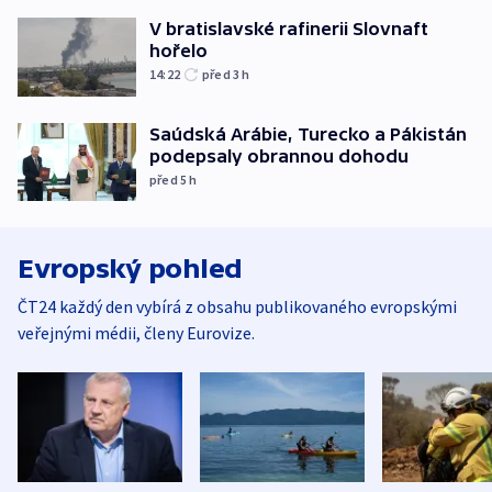
V bratislavské rafinerii Slovnaft
hořelo
14:22
před 3
h
Saúdská Arábie, Turecko a Pákistán
podepsaly obrannou dohodu
před 5
h
Evropský pohled
ČT24 každý den vybírá z obsahu publikovaného evropskými
veřejnými médii, členy Eurovize.