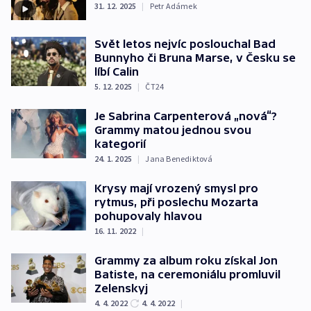
31. 12. 2025
|
Petr Adámek
Svět letos nejvíc poslouchal Bad
Bunnyho či Bruna Marse, v Česku se
líbí Calin
5. 12. 2025
|
ČT24
Je Sabrina Carpenterová „nová“?
Grammy matou jednou svou
kategorií
24. 1. 2025
|
Jana Benediktová
Krysy mají vrozený smysl pro
rytmus, při poslechu Mozarta
pohupovaly hlavou
16. 11. 2022
|
Grammy za album roku získal Jon
Batiste, na ceremoniálu promluvil
Zelenskyj
4. 4. 2022
4. 4. 2022
|