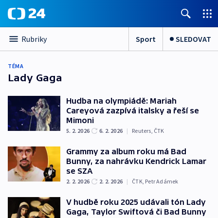
Sport
SLEDOVAT
Rubriky
TÉMA
Lady Gaga
Hudba na olympiádě: Mariah
Careyová zazpívá italsky a řeší se
Mimoni
5. 2. 2026
6. 2. 2026
|
Reuters
,
ČTK
Grammy za album roku má Bad
Bunny, za nahrávku Kendrick Lamar
se SZA
2. 2. 2026
2. 2. 2026
|
ČTK
,
Petr Adámek
V hudbě roku 2025 udávali tón Lady
Gaga, Taylor Swiftová či Bad Bunny