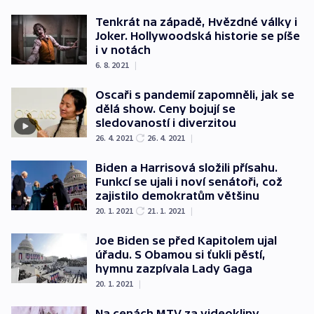
Tenkrát na západě, Hvězdné války i
Joker. Hollywoodská historie se píše
i v notách
6. 8. 2021
|
Oscaři s pandemií zapomněli, jak se
dělá show. Ceny bojují se
sledovaností i diverzitou
26. 4. 2021
26. 4. 2021
|
Biden a Harrisová složili přísahu.
Funkcí se ujali i noví senátoři, což
zajistilo demokratům většinu
20. 1. 2021
21. 1. 2021
|
Joe Biden se před Kapitolem ujal
úřadu. S Obamou si ťukli pěstí,
hymnu zazpívala Lady Gaga
20. 1. 2021
|
Na cenách MTV za videoklipy