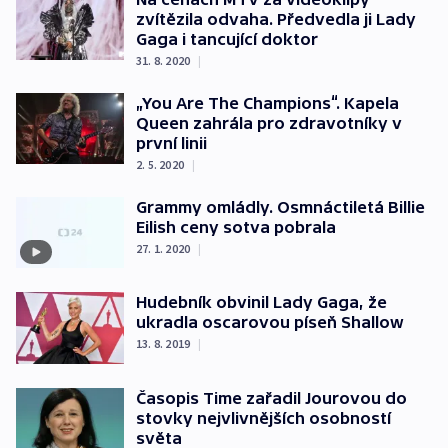
zvítězila odvaha. Předvedla ji Lady
Gaga i tancující doktor
31. 8. 2020
|
„You Are The Champions“. Kapela
Queen zahrála pro zdravotníky v
první linii
2. 5. 2020
|
Grammy omládly. Osmnáctiletá Billie
Eilish ceny sotva pobrala
27. 1. 2020
|
Hudebník obvinil Lady Gaga, že
ukradla oscarovou píseň Shallow
13. 8. 2019
|
Časopis Time zařadil Jourovou do
stovky nejvlivnějších osobností
světa