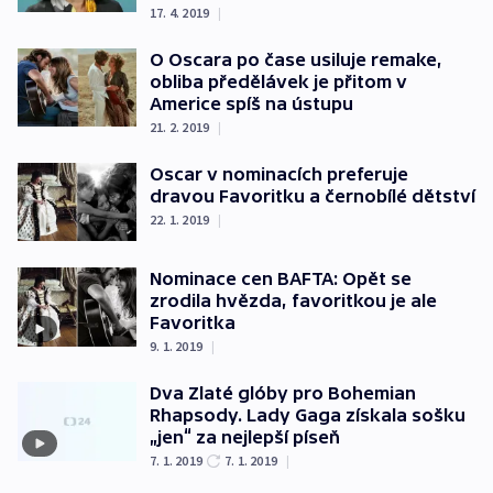
17. 4. 2019
|
O Oscara po čase usiluje remake,
obliba předělávek je přitom v
Americe spíš na ústupu
21. 2. 2019
|
Oscar v nominacích preferuje
dravou Favoritku a černobílé dětství
22. 1. 2019
|
Nominace cen BAFTA: Opět se
zrodila hvězda, favoritkou je ale
Favoritka
9. 1. 2019
|
Dva Zlaté glóby pro Bohemian
Rhapsody. Lady Gaga získala sošku
„jen“ za nejlepší píseň
7. 1. 2019
7. 1. 2019
|