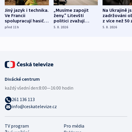
Jiný jazyk i technika.
„Musíme zapojit
Na Ukrajině j
Ve Francii
ženy.“ Litevští
zadržováni o
spolupracují hasiči z
politici zvažují
z více než 50 
různých zemí
dohodu o
Bojovali na s
před 11
h
5. 8. 2026
5. 8. 2026
demografii
Ruska
Divácké centrum
každý všední den:
8:00—16:00 hodin
261 136 113
info@ceskatelevize.cz
TV program
Pro média