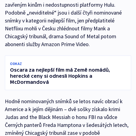
zavřeným kinům i nedostupnosti platformy Hulu.
Podobně „neviditelné“ jsou i další čtyři nominované
snímky v kategorii nejlepší film, jen předplatitelé
Netflixu mohli v Česku zhlédnout filmy Mank a
Chicagský tribunál, drama Sound of Metal potom
abonenti služby Amazon Prime Video.
ODKAZ
Oscara za nejlepší film má Země nomádů,
herecké ceny si odnesli Hopkins a
McDormandová
Hodně nominovaných snímků se letos navíc obrací k
Americe a k jejím dějinám – dvě sošky získalo krimi
Judas and the Black Messiah o honu FBI na vůdce
Černých panterů Freda Hamptona v šedesátých letech,
zmíněný Chicagský tribunál zase v podobě