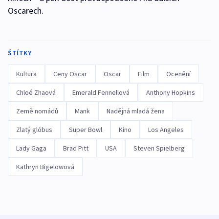
Oscarech.
ŠTÍTKY
Kultura
Ceny Oscar
Oscar
Film
Ocenění
Chloé Zhaová
Emerald Fennellová
Anthony Hopkins
Země nomádů
Mank
Nadějná mladá žena
Zlatý glóbus
Super Bowl
Kino
Los Angeles
Lady Gaga
Brad Pitt
USA
Steven Spielberg
Kathryn Bigelowová