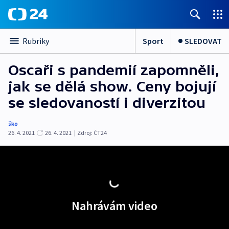
Sport
SLEDOVAT
Rubriky
Oscaři s pandemií zapomněli,
jak se dělá show. Ceny bojují
se sledovaností i diverzitou
ško
26. 4. 2021
26. 4. 2021
|
Zdroj:
ČT24
Nahrávám video