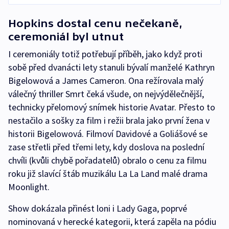
Hopkins dostal cenu nečekaně,
ceremoniál byl utnut
I ceremoniály totiž potřebují příběh, jako když proti
sobě před dvanácti lety stanuli bývalí manželé Kathryn
Bigelowová a James Cameron. Ona režírovala malý
válečný thriller Smrt čeká všude, on nejvýdělečnější,
technicky přelomový snímek historie Avatar. Přesto to
nestačilo a sošky za film i režii brala jako první žena v
historii Bigelowová. Filmoví Davidové a Goliášové se
zase střetli před třemi lety, kdy doslova na poslední
chvíli (kvůli chybě pořadatelů) obralo o cenu za filmu
roku již slavící štáb muzikálu La La Land malé drama
Moonlight.
Show dokázala přinést loni i Lady Gaga, poprvé
nominovaná v herecké kategorii, která zapěla na pódiu