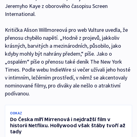
Jeremyho Kaye z oborového časopisu Screen
International.
Kritička Alison Willmoreová pro web Vulture uvedla, že
přenosu chybělo napětí. „Hodně z projevů, jakkoliv
krásných, barvitých a mezinárodních, působilo, jako
kdyby mohly být nahrány předem,“ píše. Jako o
„ospalém“ píše o přenosu také deník The New York
Times. Podle webu IndieWire si večer užívali jeho hosté
v intimním, ležérním prostředí, v němž se akcentovaly
nominované filmy, pro diváky ale nešlo o atraktivní
podívanou.
ODKAZ
Do Česka míří Mirrenová i nejdražší film v
historii Netflixu. Hollywood však štáby tvoří až
tady