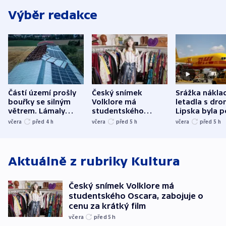
Výběr redakce
Částí území prošly
Český snímek
Srážka nákla
bouřky se silným
Volklore má
letadla s dr
větrem. Lámaly
studentského
Lipska byla p
stromy a poničily
Oscara, zabojuje o
německého mi
včera
před 4
h
včera
před 5
h
včera
před 5
h
střechu
cenu za krátký film
hybridní útok
Aktuálně z rubriky
Kultura
Český snímek Volklore má
studentského Oscara, zabojuje o
cenu za krátký film
včera
před 5
h