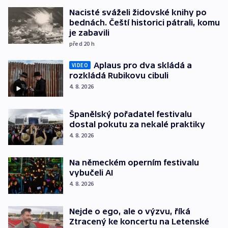
Nacisté sváželi židovské knihy po
bednách. Čeští historici pátrali, komu
je zabavili
před 20
h
Aplaus pro dva skládá a
VIDEO
rozkládá Rubikovu cibuli
4. 8. 2026
Španělský pořadatel festivalu
dostal pokutu za nekalé praktiky
4. 8. 2026
Na německém operním festivalu
vybučeli AI
4. 8. 2026
Nejde o ego, ale o výzvu, říká
Ztracený ke koncertu na Letenské