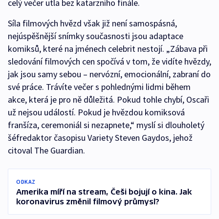
celý večer utla bez katarzního finále.
Síla filmových hvězd však již není samospásná,
nejúspěšnější snímky současnosti jsou adaptace
komiksů, které na jménech celebrit nestojí. „Zábava při
sledování filmových cen spočívá v tom, že vidíte hvězdy,
jak jsou samy sebou – nervózní, emocionální, zabraní do
své práce. Trávíte večer s pohlednými lidmi během
akce, která je pro ně důležitá. Pokud tohle chybí, Oscaři
už nejsou událostí. Pokud je hvězdou komiksová
franšíza, ceremoniál si nezapnete,“ myslí si dlouholetý
šéfredaktor časopisu Variety Steven Gaydos, jehož
citoval The Guardian.
ODKAZ
Amerika míří na stream, Češi bojují o kina. Jak
koronavirus změnil filmový průmysl?