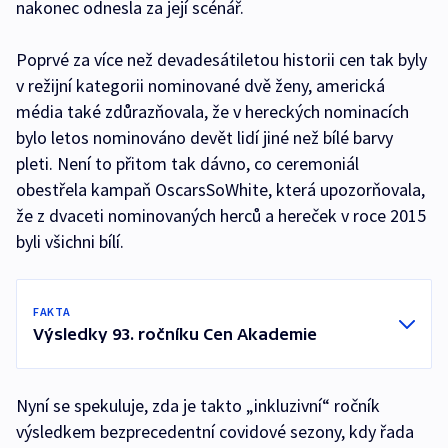
nakonec odnesla za její scénář.
Poprvé za více než devadesátiletou historii cen tak byly
v režijní kategorii nominované dvě ženy, americká
média také zdůrazňovala, že v hereckých nominacích
bylo letos nominováno devět lidí jiné než bílé barvy
pleti. Není to přitom tak dávno, co ceremoniál
obestřela kampaň OscarsSoWhite, která upozorňovala,
že z dvaceti nominovaných herců a hereček v roce 2015
byli všichni bílí.
FAKTA
Výsledky 93. ročníku Cen Akademie
Nyní se spekuluje, zda je takto „inkluzivní“ ročník
výsledkem bezprecedentní covidové sezony, kdy řada