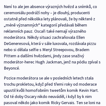
Není to ale jen absence výrazných hvězd a snímků, co
ceremoniálu podráží nohy – je dlouhý, producenti
ostatně před několika lety plánovali, že by některé z
„méně významných“ kategorií předávali během
reklamních pauz. Oscaři také nemají výrazného
moderátora. Někdy situaci zachraňovala Ellen
DeGeneresová, která v sále luxovala, rozdávala pizzu
nebo si dělala selfie s Meryl Streepovou, Bradem
Pittem a dalšími hvězdami, jindy zase snaživý
moderátor-herec Hugh Jackman, jenž na pódiu zpíval s
Beyoncé.
Pozice moderátora se ale v posledních letech stala
trochu prokletou, když před třemi roky od moderace
upustil kvůli homofobním tweetům komik Kevin Hart.
Od té doby Oscary nikdo neuváděl, i když by k nim
pasoval někdo jako komik Ricky Gervais. Ten se loni na