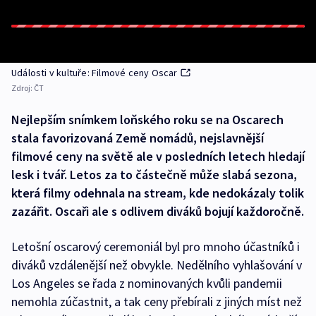
Události v kultuře: Filmové ceny Oscar
Zdroj:
ČT
Nejlepším snímkem loňského roku se na Oscarech
stala favorizovaná Země nomádů, nejslavnější
filmové ceny na světě ale v posledních letech hledají
lesk i tvář. Letos za to částečně může slabá sezona,
která filmy odehnala na stream, kde nedokázaly tolik
zazářit. Oscaři ale s odlivem diváků bojují každoročně.
Letošní oscarový ceremoniál byl pro mnoho účastníků i
diváků vzdálenější než obvykle. Nedělního vyhlašování v
Los Angeles se řada z nominovaných kvůli pandemii
nemohla zúčastnit, a tak ceny přebírali z jiných míst než