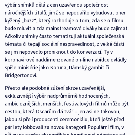
výběr snímků dělá z cen uzavřenou společnost
náročnějších titulů, jimž se nepodařilo vybudovat onen
kýžený „buzz“, který rozhoduje o tom, zda se o filmu
bude mluvit a zda mainstreamové diváky bude zajímat.
Ačkoliv snímky často tematizují aktuální společenská
témata či tepají sociální nespravedlnost, z velké části
se jim nepovedlo proniknout do konverzací. Ty v
koronavirové naddimenzované on-line nabídce ovládly
spíše minisérie jako Koruna, Dámský gambit či
Bridgertonovi.
Přesto ale podobné zúžení skrze uzavřenější,
exkluzivnější výběr nadprůměrně hodnocených,
ambicioznějších, menších, festivalových filmů může být
cestou, která Oscarům dá tvář – jen asi ne takovou,
jakou si přejí producenti ceremoniálu, kteří ještě před
pár lety lobbovali za novou kategorii Populární film, v
níž by se oceňovaly například komiksové adaptace od