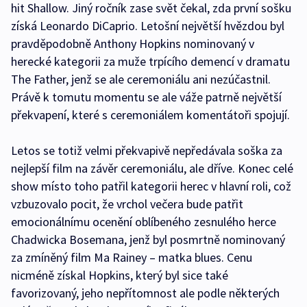
hit Shallow. Jiný ročník zase svět čekal, zda první sošku
získá Leonardo DiCaprio. Letošní největší hvězdou byl
pravděpodobně Anthony Hopkins nominovaný v
herecké kategorii za muže trpícího demencí v dramatu
The Father, jenž se ale ceremoniálu ani nezúčastnil.
Právě k tomutu momentu se ale váže patrně největší
překvapení, které s ceremoniálem komentátoři spojují.
Letos se totiž velmi překvapivě nepředávala soška za
nejlepší film na závěr ceremoniálu, ale dříve. Konec celé
show místo toho patřil kategorii herec v hlavní roli, což
vzbuzovalo pocit, že vrchol večera bude patřit
emocionálnímu ocenění oblíbeného zesnulého herce
Chadwicka Bosemana, jenž byl posmrtně nominovaný
za zmíněný film Ma Rainey – matka blues. Cenu
nicméně získal Hopkins, který byl sice také
favorizovaný, jeho nepřítomnost ale podle některých