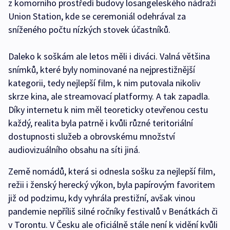
z komorního prostředí budovy losangeleského nádraží
Union Station, kde se ceremoniál odehrával za
sníženého počtu nízkých stovek účastníků.
Daleko k soškám ale letos měli i diváci. Valná většina
snímků, které byly nominované na nejprestižnější
kategorii, tedy nejlepší film, k nim putovala nikoliv
skrze kina, ale streamovací platformy. A tak zapadla.
Díky internetu k nim měl teoreticky otevřenou cestu
každý, realita byla patrně i kvůli různé teritoriální
dostupnosti služeb a obrovskému množství
audiovizuálního obsahu na síti jiná.
Země nomádů, která si odnesla sošku za nejlepší film,
režii i ženský herecký výkon, byla papírovým favoritem
již od podzimu, kdy vyhrála prestižní, avšak vinou
pandemie nepříliš silné ročníky festivalů v Benátkách či
v Torontu. V Česku ale oficiálně stále není k vidění kvůli