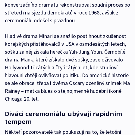
konverzačního dramatu rekonstruoval soudní proces po
střetech na sjezdu demokratů v roce 1968, avšak z
ceremoniálu odešel s prázdnou.
Hladivé drama Minari se snažilo postihnout zkušenost
korejských přistěhovalců v USA v osmdesátých letech,
sošku za něj získala herečka Yuh-Jung Youn. Černobílé
drama Mank, které získalo dvě sošky, zase oživovalo
Hollywood třicátých a čtyřicátých let, kde studioví
hlavouni chtějí ovlivňovat politiku. Do americké historie
se ale obracel třeba i dvěma Oscary oceněný snímek Ma
Rainey – matka blues o stejnojmenné hudební ikoně
Chicaga 20. let.
Diváci ceremoniálu ubývají rapidním
tempem
Někteří pozorovatelé tak poukazují na to, že letošní