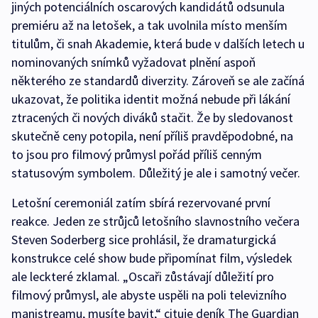
jiných potenciálních oscarových kandidátů odsunula
premiéru až na letošek, a tak uvolnila místo menším
titulům, či snah Akademie, která bude v dalších letech u
nominovaných snímků vyžadovat plnění aspoň
některého ze standardů diverzity. Zároveň se ale začíná
ukazovat, že politika identit možná nebude při lákání
ztracených či nových diváků stačit. Že by sledovanost
skutečně ceny potopila, není příliš pravděpodobné, na
to jsou pro filmový průmysl pořád příliš cenným
statusovým symbolem. Důležitý je ale i samotný večer.
Letošní ceremoniál zatím sbírá rezervované první
reakce. Jeden ze strůjců letošního slavnostního večera
Steven Soderberg sice prohlásil, že dramaturgická
konstrukce celé show bude připomínat film, výsledek
ale leckteré zklamal. „Oscaři zůstávají důležití pro
filmový průmysl, ale abyste uspěli na poli televizního
manistreamu, musíte bavit,“ cituje deník The Guardian