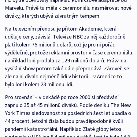
Marvelu. Právě ta měla k ceremoniálu nasměrovat nové
diváky, kterých ubývá závratným tempem.
Na televizním přenosu je přitom Akademie, která
uděluje ceny, závislá. Televize NBC za něj každoročně
platí kolem 75 milionů dolarů, což je pro ni pořád
výdělečné, protože reklamní prostor v čase ceremoniálu
například loni prodala za 129 milionů dolarů. Práva na
vysílání show potom také dále přeprodává. Zároveň se
ale na ni dívalo nejméně lidí v historii – v Americe to
bylo loni kolem 23 milionu lidí.
Pro srovnání – v dekádě po roce 2000 si předávání
zapnulo 35 až 45 milionů diváků. Podle deníku The New
York Times sledovanost za posledních šest let upadla o
44 procent, letošní čísla budou pravděpodobně kvůli
pandemii katastrofální. Například Zlaté glóby letos
sledovalo v USA jen 5,4 milionu diváků, loni to bylo 14,8