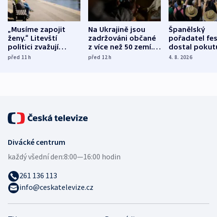
„Musíme zapojit
Na Ukrajině jsou
Španělský
ženy.“ Litevští
zadržováni občané
pořadatel fes
politici zvažují
z více než 50 zemí.
dostal pokut
dohodu o
Bojovali na straně
nekalé prakti
před 11
h
před 12
h
4. 8. 2026
demografii
Ruska
Divácké centrum
každý všední den:
8:00—16:00 hodin
261 136 113
info@ceskatelevize.cz