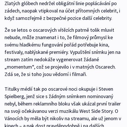
Zlatých glóbech nedržel obligátní linie poplácávání po
zádech, naopak vtipkoval na účet přítomných celebrit, i
když samozřejmě z bezpečné pozice další celebrity.
Že se letos o oscarových vítězích patrně tolik mluvit
nebude, může znamenat i to, že filmový průmysl ke
svému hladkému fungování pořád potřebuje kina,
festivaly, nablýskané premiéry. Vypuštění snímku jen na
stream zatím nedokáže vygenerovat žádané
„momentum“, což se projevilo i v matných Oscarech.
Zdá se, že si toho jsou vědomí i filmaři.
Titulky médií tak po oscarové noci okupuje i Steven
Spielberg, jenž sice s žádným snímkem nominovaný
nebyl, během reklamního bloku však ukázal první trailer
na svoji očekávanou verzi muzikálu West Side Story. O
Vánocích by měla být nikoliv na streamu, ale už jenom v
kinech – a pak dost pravděpodobně i na dalších