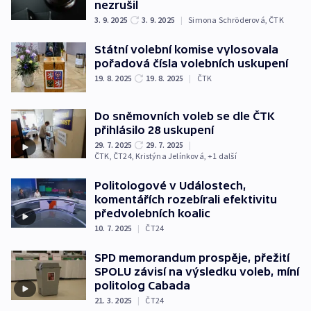
nezrušil
3. 9. 2025
3. 9. 2025
|
Simona Schröderová
,
ČTK
Státní volební komise vylosovala
pořadová čísla volebních uskupení
19. 8. 2025
19. 8. 2025
|
ČTK
Do sněmovních voleb se dle ČTK
přihlásilo 28 uskupení
29. 7. 2025
29. 7. 2025
|
ČTK
,
ČT24
,
Kristýna Jelínková
, +1 další
Politologové v Událostech,
komentářích rozebírali efektivitu
předvolebních koalic
10. 7. 2025
|
ČT24
SPD memorandum prospěje, přežití
SPOLU závisí na výsledku voleb, míní
politolog Cabada
21. 3. 2025
|
ČT24