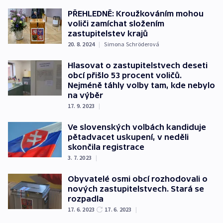
PŘEHLEDNĚ: Kroužkováním mohou
voliči zamíchat složením
zastupitelstev krajů
20. 8. 2024
|
Simona Schröderová
Hlasovat o zastupitelstvech deseti
obcí přišlo 53 procent voličů.
Nejméně táhly volby tam, kde nebylo
na výběr
17. 9. 2023
|
Ve slovenských volbách kandiduje
pětadvacet uskupení, v neděli
skončila registrace
3. 7. 2023
|
Obyvatelé osmi obcí rozhodovali o
nových zastupitelstvech. Stará se
rozpadla
17. 6. 2023
17. 6. 2023
|