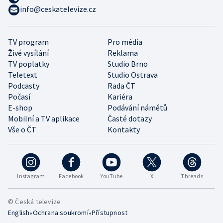
info@ceskatelevize.cz
TV program
Pro média
Živé vysílání
Reklama
TV poplatky
Studio Brno
Teletext
Studio Ostrava
Podcasty
Rada ČT
Počasí
Kariéra
E-shop
Podávání námětů
Mobilní a TV aplikace
Časté dotazy
Vše o ČT
Kontakty
Instagram
Facebook
YouTube
X
Threads
© Česká televize
•
•
English
Ochrana soukromí
Přístupnost