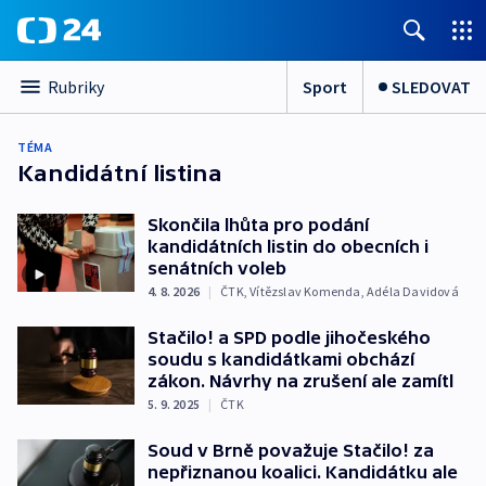
Sport
SLEDOVAT
Rubriky
TÉMA
Kandidátní listina
Skončila lhůta pro podání
kandidátních listin do obecních i
senátních voleb
4. 8. 2026
|
ČTK
,
Vítězslav Komenda
,
Adéla Davidová
Stačilo! a SPD podle jihočeského
soudu s kandidátkami obchází
zákon. Návrhy na zrušení ale zamítl
5. 9. 2025
|
ČTK
Soud v Brně považuje Stačilo! za
nepřiznanou koalici. Kandidátku ale