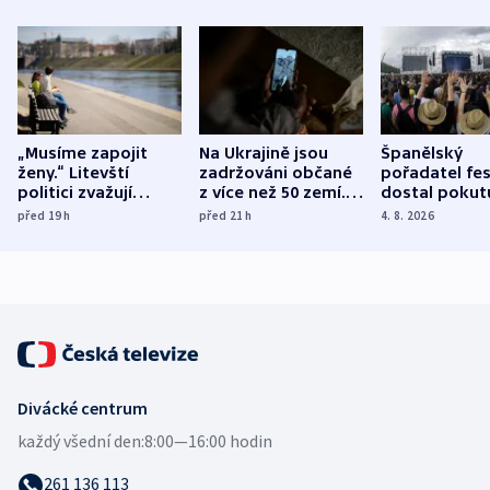
„Musíme zapojit
Na Ukrajině jsou
Španělský
ženy.“ Litevští
zadržováni občané
pořadatel fes
politici zvažují
z více než 50 zemí.
dostal pokut
dohodu o
Bojovali na straně
nekalé prakti
před 19
h
před 21
h
4. 8. 2026
demografii
Ruska
Divácké centrum
každý všední den:
8:00—16:00 hodin
261 136 113