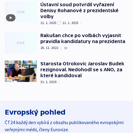
Ústavní soud potvrdil vyřazení
Denisy Rohanové z prezidentské
volby
11. 1. 2023
11. 1. 2023
|
Rakušan chce po volbách vyjasnit
pravidla kandidatury na prezidenta
26. 11. 2022
|
rp
Starosta Otrokovic Jaroslav Budek
rezignoval. Nedohodl se s ANO, za
které kandidoval
31. 1. 2019
|
Evropský pohled
ČT24 každý den vybírá z obsahu publikovaného evropskými
veřejnými médii, členy Eurovize.