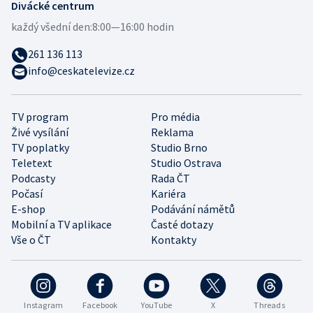
Divácké centrum
každý všední den:
8:00—16:00 hodin
261 136 113
info@ceskatelevize.cz
TV program
Pro média
Živé vysílání
Reklama
TV poplatky
Studio Brno
Teletext
Studio Ostrava
Podcasty
Rada ČT
Počasí
Kariéra
E-shop
Podávání námětů
Mobilní a TV aplikace
Časté dotazy
Vše o ČT
Kontakty
Instagram
Facebook
YouTube
X
Threads