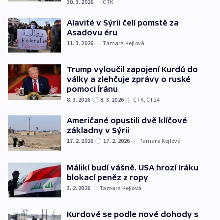
30. 3. 2026
|
ČTK
Alavité v Sýrii čelí pomstě za
Asadovu éru
11. 3. 2026
|
Tamara Kejlová
Trump vyloučil zapojení Kurdů do
války a zlehčuje zprávy o ruské
pomoci Íránu
8. 3. 2026
8. 3. 2026
|
ČTK
,
ČT24
Američané opustili dvě klíčové
základny v Sýrii
17. 2. 2026
17. 2. 2026
|
Tamara Kejlová
Málikí budí vášně. USA hrozí Iráku
blokací peněz z ropy
3. 2. 2026
|
Tamara Kejlová
Kurdové se podle nové dohody s