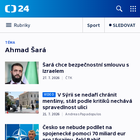
Sport
SLEDOVAT
Rubriky
TÉMA
Ahmad Šará
Šará chce bezpečnostní smlouvu s
Izraelem
27. 7. 2026
|
ČTK
V Sýrii se nedaří chránit
VIDEO
menšiny, stát podle kritiků nechává
spravedlnost ulici
21. 7. 2026
|
Andreas Papadopulos
Česko se nebude podílet na
spojenecké pomoci 70 miliard eur
pro Ukrajinu, řekl Babiš