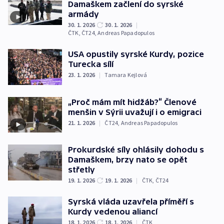
Damaškem začlení do syrské
armády
30. 1. 2026
30. 1. 2026
|
ČTK
,
ČT24
,
Andreas Papadopulos
USA opustily syrské Kurdy, pozice
Turecka sílí
23. 1. 2026
|
Tamara Kejlová
„Proč mám mít hidžáb?“ Členové
menšin v Sýrii uvažují i o emigraci
21. 1. 2026
|
ČT24
,
Andreas Papadopulos
Prokurdské síly ohlásily dohodu s
Damaškem, brzy nato se opět
střetly
19. 1. 2026
19. 1. 2026
|
ČTK
,
ČT24
Syrská vláda uzavřela příměří s
Kurdy vedenou aliancí
18. 1. 2026
18. 1. 2026
|
ČTK