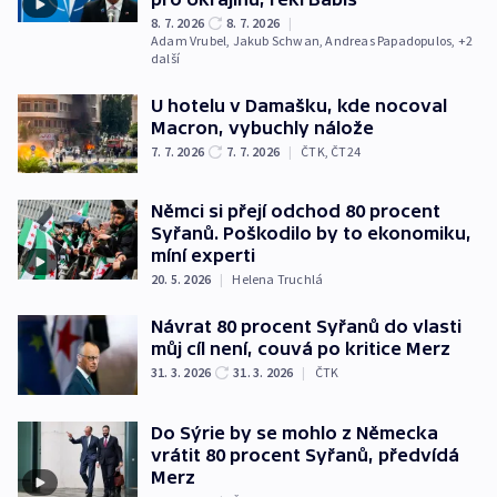
8. 7. 2026
8. 7. 2026
|
Adam Vrubel
,
Jakub Schwan
,
Andreas Papadopulos
, +2
další
U hotelu v Damašku, kde nocoval
Macron, vybuchly nálože
7. 7. 2026
7. 7. 2026
|
ČTK
,
ČT24
Němci si přejí odchod 80 procent
Syřanů. Poškodilo by to ekonomiku,
míní experti
20. 5. 2026
|
Helena Truchlá
Návrat 80 procent Syřanů do vlasti
můj cíl není, couvá po kritice Merz
31. 3. 2026
31. 3. 2026
|
ČTK
Do Sýrie by se mohlo z Německa
vrátit 80 procent Syřanů, předvídá
Merz