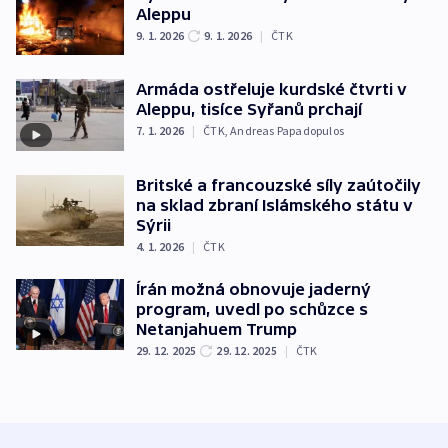
Aleppu
9. 1. 2026
9. 1. 2026
|
ČTK
Armáda ostřeluje kurdské čtvrti v
Aleppu, tisíce Syřanů prchají
7. 1. 2026
|
ČTK
,
Andreas Papadopulos
Britské a francouzské síly zaútočily
na sklad zbraní Islámského státu v
Sýrii
4. 1. 2026
|
ČTK
Írán možná obnovuje jaderný
program, uvedl po schůzce s
Netanjahuem Trump
29. 12. 2025
29. 12. 2025
|
ČTK