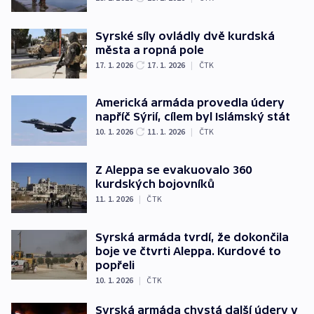
Syrské síly ovládly dvě kurdská
města a ropná pole
17. 1. 2026
17. 1. 2026
|
ČTK
Americká armáda provedla údery
napříč Sýrií, cílem byl Islámský stát
10. 1. 2026
11. 1. 2026
|
ČTK
Z Aleppa se evakuovalo 360
kurdských bojovníků
11. 1. 2026
|
ČTK
Syrská armáda tvrdí, že dokončila
boje ve čtvrti Aleppa. Kurdové to
popřeli
10. 1. 2026
|
ČTK
Syrská armáda chystá další údery v