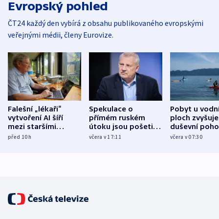
Evropský pohled
ČT24 každý den vybírá z obsahu publikovaného evropskými
veřejnými médii, členy Eurovize.
Falešní „lékaři“
Spekulace o
Pobyt u vodn
vytvoření AI šíří
přímém ruském
ploch zvyšuje
mezi staršími
útoku jsou pošetilé,
duševní poho
Poláky nebezpečné
míní estonský
ukázala
před 10
h
včera v 17:11
včera v 07:30
zdravotní rady
bezpečnostní
mezinárodní 
expert