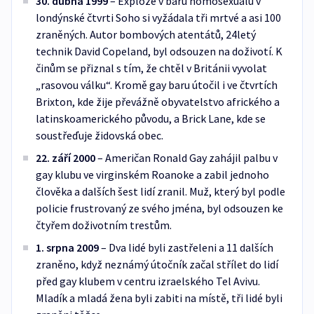
30. dubna 1999
– Exploze v baru homosexuálů v
londýnské čtvrti Soho si vyžádala tři mrtvé a asi 100
zraněných. Autor bombových atentátů, 24letý
technik David Copeland, byl odsouzen na doživotí. K
činům se přiznal s tím, že chtěl v Británii vyvolat
„rasovou válku“. Kromě gay baru útočil i ve čtvrtích
Brixton, kde žije převážně obyvatelstvo afrického a
latinskoamerického původu, a Brick Lane, kde se
soustřeďuje židovská obec.
22. září 2000
– Američan Ronald Gay zahájil palbu v
gay klubu ve virginském Roanoke a zabil jednoho
člověka a dalších šest lidí zranil. Muž, který byl podle
policie frustrovaný ze svého jména, byl odsouzen ke
čtyřem doživotním trestům.
1. srpna 2009
– Dva lidé byli zastřeleni a 11 dalších
zraněno, když neznámý útočník začal střílet do lidí
před gay klubem v centru izraelského Tel Avivu.
Mladík a mladá žena byli zabiti na místě, tři lidé byli