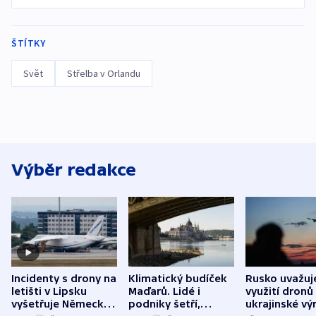
ŠTÍTKY
Svět
Střelba v Orlandu
Výběr redakce
Incidenty s drony na
Klimatický budíček
Rusko uvažuj
letišti v Lipsku
Maďarů. Lidé i
využití dronů
vyšetřuje Německo
podniky šetří,
ukrajinské vý