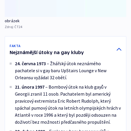
obrázek
Zdroj:
ČT24
FAKTA
Nejznámější útoky na gay kluby
24. června 1973
– Žhářský útok neznámého
pachatele si v gay baru UpStairs Lounge v New
Orleansu vyžádal 32 obětí.
21. února 1997
– Bombový útok na klub gayů v
Georgii zranil 11 osob. Pachatelem byl americký
pravicový extremista Eric Robert Rudolph, který
spáchal pumový útok na letních olympijských hrách v
Atlantě v roce 1996 a který byl později odsouzen na
doživotí bez možnosti předčasného propuštění.