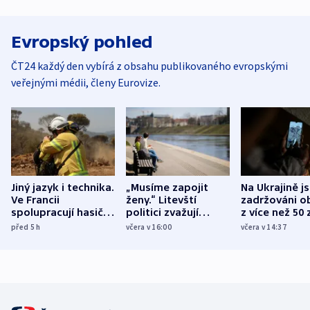
Evropský pohled
ČT24 každý den vybírá z obsahu publikovaného evropskými
veřejnými médii, členy Eurovize.
Jiný jazyk i technika.
„Musíme zapojit
Na Ukrajině j
Ve Francii
ženy.“ Litevští
zadržováni o
spolupracují hasiči z
politici zvažují
z více než 50 
různých zemí
dohodu o
Bojovali na s
před 5
h
včera v 16:00
včera v 14:37
demografii
Ruska