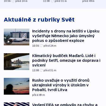
jako úmyslný pokus
omezuje se doprava
útokům v Pob
10:56
před 24
m
12:08
před 31
m
před 49
m
o způsobení
i svícení
tvrdí Litva
exploze
Aktuálně z rubriky
Svět
Incidenty s drony na letišti v Lipsku
vyšetřuje Německo jako úmyslný
pokus o způsobení exploze
10:56
před 24
m
Klimatický budíček Maďarů. Lidé i
podniky šetří, omezuje se doprava i
svícení
12:08
před 31
m
Rusko uvažuje o využití dronů
ukrajinské výroby k útokům v
Pobaltí, tvrdí Litva
před 49
m
Vedení FIFA se omluvilo za chyby a