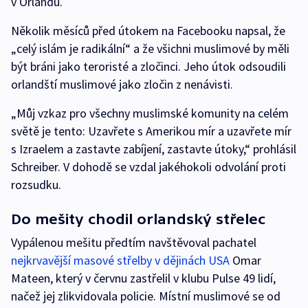
v Orlandu.
Několik měsíců před útokem na Facebooku napsal, že
„celý islám je radikální“ a že všichni muslimové by měli
být bráni jako teroristé a zločinci. Jeho útok odsoudili
orlandští muslimové jako zločin z nenávisti.
„Můj vzkaz pro všechny muslimské komunity na celém
světě je tento: Uzavřete s Amerikou mír a uzavřete mír
s Izraelem a zastavte zabíjení, zastavte útoky,“ prohlásil
Schreiber. V dohodě se vzdal jakéhokoli odvolání proti
rozsudku.
Do mešity chodil orlandský střelec
Vypálenou mešitu předtím navštěvoval pachatel
nejkrvavější masové střelby v dějinách USA
Omar
Mateen, který v červnu zastřelil v klubu Pulse 49 lidí,
načež jej zlikvidovala policie. Místní muslimové se od