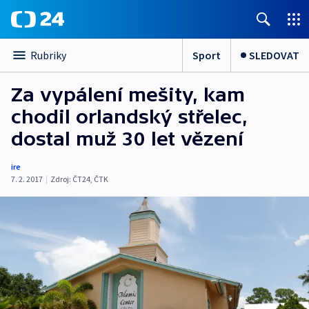
Sport
SLEDOVAT
Rubriky
Za vypálení mešity, kam
chodil orlandský střelec,
dostal muž 30 let vězení
ire
7. 2. 2017
|
Zdroj:
ČT24, ČTK