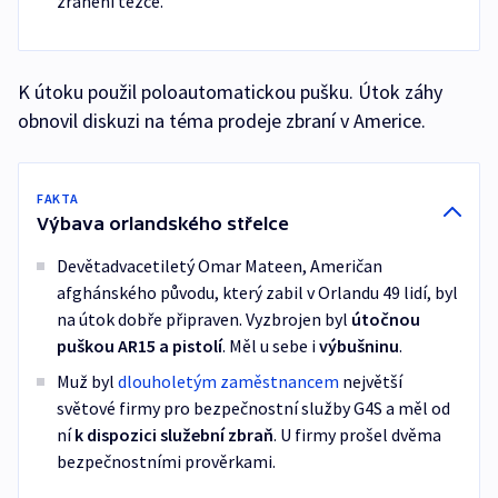
zraněni těžce.
K útoku použil poloautomatickou pušku. Útok záhy
obnovil diskuzi na téma prodeje zbraní v Americe.
FAKTA
Výbava orlandského střelce
Devětadvacetiletý Omar Mateen, Američan
afghánského původu, který zabil v Orlandu 49 lidí, byl
na útok dobře připraven. Vyzbrojen byl
útočnou
puškou AR15 a pistolí
. Měl u sebe i
výbušninu
.
Muž byl
dlouholetým zaměstnancem
největší
světové firmy pro bezpečnostní služby G4S a měl od
ní
k dispozici služební zbraň
. U firmy prošel dvěma
bezpečnostními prověrkami.