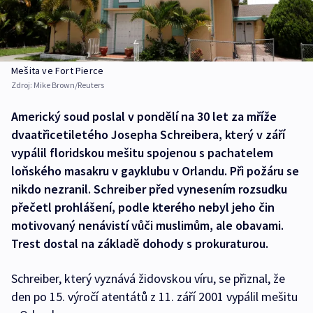
Mešita ve Fort Pierce
Zdroj:
Mike Brown/Reuters
Americký soud poslal v pondělí na 30 let za mříže
dvaatřicetiletého Josepha Schreibera, který v září
vypálil floridskou mešitu spojenou s pachatelem
loňského masakru v gayklubu v Orlandu. Při požáru se
nikdo nezranil. Schreiber před vynesením rozsudku
přečetl prohlášení, podle kterého nebyl jeho čin
motivovaný nenávistí vůči muslimům, ale obavami.
Trest dostal na základě dohody s prokuraturou.
Schreiber, který vyznává židovskou víru, se přiznal, že
den po 15. výročí atentátů z 11. září 2001 vypálil mešitu