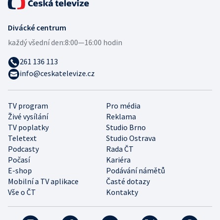
Divácké centrum
každý všední den:
8:00—16:00 hodin
261 136 113
info@ceskatelevize.cz
TV program
Pro média
Živé vysílání
Reklama
TV poplatky
Studio Brno
Teletext
Studio Ostrava
Podcasty
Rada ČT
Počasí
Kariéra
E-shop
Podávání námětů
Mobilní a TV aplikace
Časté dotazy
Vše o ČT
Kontakty