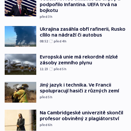
podpořilo Infantina. UEFA trvá na
bojkotu
před 3
h
Ukrajina zasáhla obří rafinerii, Rusko
cílilo na nádraží či autobus
08:52
před 4
h
Evropská unie má rekordně nízké
zásoby zemního plynu
11:23
před 5
h
Jiný jazyk i technika. Ve Francii
spolupracují hasiči z různých zemí
před 5
h
Na Cambridgeské univerzitě skončil
profesor obviněný z plagiátorství
před 6
h