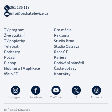
261 136 113
info@ceskatelevize.cz
TV program
Pro média
Živé vysílání
Reklama
TV poplatky
Studio Brno
Teletext
Studio Ostrava
Podcasty
Rada ČT
Počasí
Kariéra
E-shop
Podávání námětů
Mobilní a TV aplikace
Časté dotazy
Vše o ČT
Kontakty
Instagram
Facebook
YouTube
X
Threads
© Česká televize