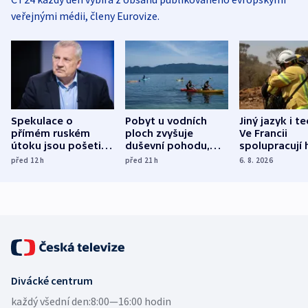
veřejnými médii, členy Eurovize.
Spekulace o
Pobyt u vodních
Jiný jazyk i t
přímém ruském
ploch zvyšuje
Ve Francii
útoku jsou pošetilé,
duševní pohodu,
spolupracují h
míní estonský
ukázala
různých zemí
před 12
h
před 21
h
6. 8. 2026
bezpečnostní
mezinárodní studie
expert
Divácké centrum
každý všední den:
8:00—16:00 hodin