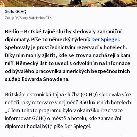
Sídlo GCHQ
Zdroj:
PA/Barry Batchelor/ČTK
Berlín – Britské tajné služby sledovaly zahraniční
diplomaty. Píše to německý týdeník
Der Spiegel
.
Špehovaly je prostřednictvím rezervací v hotelech.
Díky nim mohly zjistit, kde se zrovna nacházejí a kam
míří. Německý list to uvedl s odvoláním na informace
od bývalého pracovníka amerických bezpečnostních
služeb Edwarda Snowdena.
Britská elektronická tajná služba (GCHQ) sledovala více
než tři roky rezervace v nejméně 350 luxusních hotelech.
„Cílem tohoto programu bylo v okamžiku rezervace
informovat GCHQ o městě a hotelu, kde zahraniční
diplomat hodlal být,“ píše Der Spiegel.