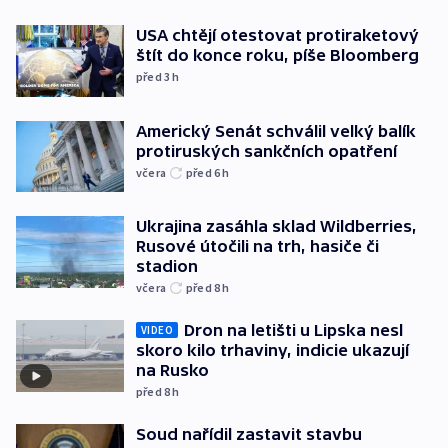
USA chtějí otestovat protiraketový
štít do konce roku, píše Bloomberg
před 3
h
Americký Senát schválil velký balík
protiruských sankčních opatření
včera
před 6
h
Ukrajina zasáhla sklad Wildberries,
Rusové útočili na trh, hasiče či
stadion
včera
před 8
h
Dron na letišti u Lipska nesl
VIDEO
skoro kilo trhaviny, indicie ukazují
na Rusko
před 8
h
Soud nařídil zastavit stavbu