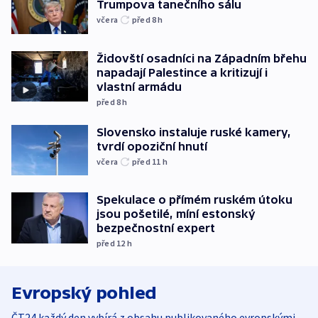
Trumpova tanečního sálu
včera
před 8
h
Židovští osadníci na Západním břehu
napadají Palestince a kritizují i
vlastní armádu
před 8
h
Slovensko instaluje ruské kamery,
tvrdí opoziční hnutí
včera
před 11
h
Spekulace o přímém ruském útoku
jsou pošetilé, míní estonský
bezpečnostní expert
před 12
h
Evropský pohled
ČT24 každý den vybírá z obsahu publikovaného evropskými