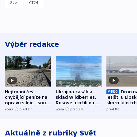
Svět
ČT24
Výběr redakce
Hejtmani řeší
Ukrajina zasáhla
Dron n
VIDEO
chybějící peníze na
sklad Wildberries,
letišti u Lips
opravu silnic. Jsou
Rusové útočili na
skoro kilo trh
nenárokové, namítá
trh, hasiče či
indicie ukazuj
včera
před 8
h
včera
před 8
h
před 8
h
ministerstvo
stadion
Rusko
Aktuálně z rubriky
Svět