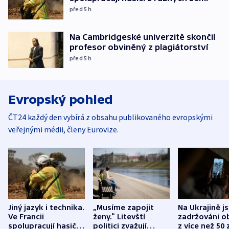
před 5
h
Na Cambridgeské univerzitě skončil
profesor obviněný z plagiátorství
před 5
h
Evropský pohled
ČT24 každý den vybírá z obsahu publikovaného evropskými
veřejnými médii, členy Eurovize.
Jiný jazyk i technika.
„Musíme zapojit
Na Ukrajině j
Ve Francii
ženy.“ Litevští
zadržováni o
spolupracují hasiči z
politici zvažují
z více než 50 