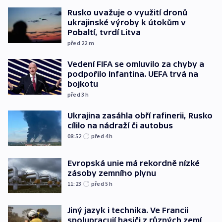
Rusko uvažuje o využití dronů
ukrajinské výroby k útokům v
Pobaltí, tvrdí Litva
před 22
m
Vedení FIFA se omluvilo za chyby a
podpořilo Infantina. UEFA trvá na
bojkotu
před 3
h
Ukrajina zasáhla obří rafinerii, Rusko
cílilo na nádraží či autobus
08:52
před 4
h
Evropská unie má rekordně nízké
zásoby zemního plynu
11:23
před 5
h
Jiný jazyk i technika. Ve Francii
spolupracují hasiči z různých zemí