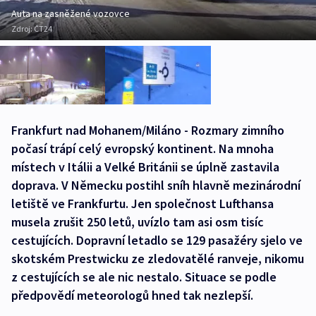
Auta na zasněžené vozovce
Zdroj:
ČT24
Frankfurt nad Mohanem/Miláno - Rozmary zimního
počasí trápí celý evropský kontinent. Na mnoha
místech v Itálii a Velké Británii se úplně zastavila
doprava. V Německu postihl sníh hlavně mezinárodní
letiště ve Frankfurtu. Jen společnost Lufthansa
musela zrušit 250 letů, uvízlo tam asi osm tisíc
cestujících. Dopravní letadlo se 129 pasažéry sjelo ve
skotském Prestwicku ze zledovatělé ranveje, nikomu
z cestujících se ale nic nestalo. Situace se podle
předpovědí meteorologů hned tak nezlepší.