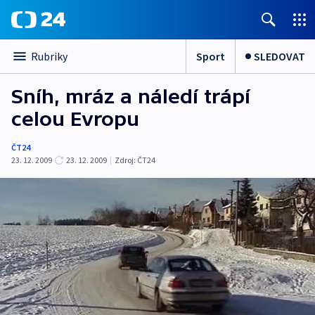
Sport
SLEDOVAT
Rubriky
Sníh, mráz a náledí trápí
celou Evropu
ČT24
23. 12. 2009
23. 12. 2009
|
Zdroj:
ČT24