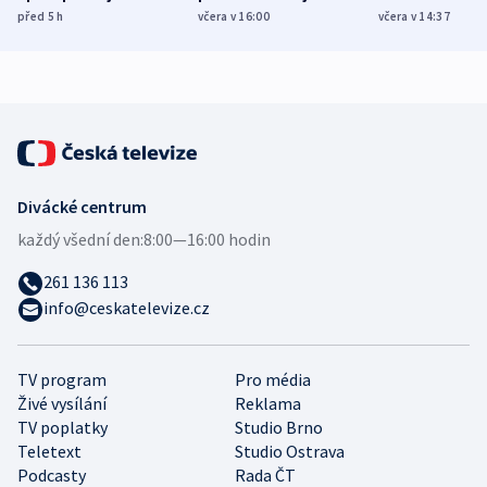
různých zemí
dohodu o
Bojovali na s
před 5
h
včera v 16:00
včera v 14:37
demografii
Ruska
Divácké centrum
každý všední den:
8:00—16:00 hodin
261 136 113
info@ceskatelevize.cz
TV program
Pro média
Živé vysílání
Reklama
TV poplatky
Studio Brno
Teletext
Studio Ostrava
Podcasty
Rada ČT