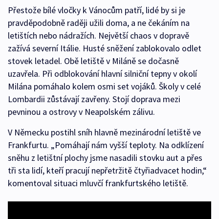
Přestože bílé vločky k Vánocům patří, lidé by si je
pravděpodobně raději užili doma, a ne čekáním na
letištích nebo nádražích. Největší chaos v dopravě
zažívá severní Itálie. Husté sněžení zablokovalo odlet
stovek letadel. Obě letiště v Miláně se dočasně
uzavřela. Při odblokování hlavní silniční tepny v okolí
Milána pomáhalo kolem osmi set vojáků. Školy v celé
Lombardii zůstávají zavřeny. Stojí doprava mezi
pevninou a ostrovy v Neapolském zálivu.
V Německu postihl sníh hlavně mezinárodní letiště ve
Frankfurtu. „Pomáhají nám vyšší teploty. Na odklízení
sněhu z letištní plochy jsme nasadili stovku aut a přes
tři sta lidí, kteří pracují nepřetržitě čtyřiadvacet hodin,“
komentoval situaci mluvčí frankfurtského letiště.