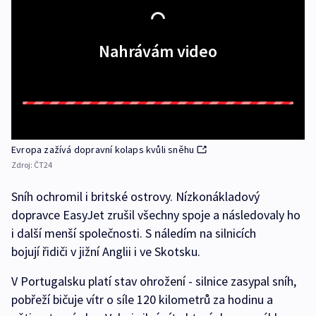
Nahrávám video
Evropa zažívá dopravní kolaps kvůli sněhu
Zdroj:
ČT24
Sníh ochromil i britské ostrovy. Nízkonákladový
dopravce EasyJet zrušil všechny spoje a následovaly ho
i další menší společnosti. S náledím na silnicích
bojují řidiči v jižní Anglii i ve Skotsku.
V Portugalsku platí stav ohrožení - silnice zasypal sníh,
pobřeží bičuje vítr o síle 120 kilometrů za hodinu a