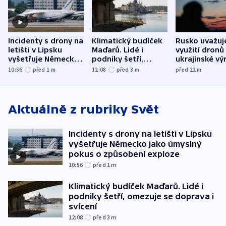
Incidenty s drony na
Klimatický budíček
Rusko uvažuj
letišti v Lipsku
Maďarů. Lidé i
využití dronů
vyšetřuje Německo
podniky šetří,
ukrajinské vý
jako úmyslný pokus
omezuje se doprava
útokům v Pob
10:56
před 1
m
12:08
před 3
m
před 22
m
o způsobení
i svícení
tvrdí Litva
exploze
Aktuálně z rubriky
Svět
Incidenty s drony na letišti v Lipsku
vyšetřuje Německo jako úmyslný
pokus o způsobení exploze
10:56
před 1
m
Klimatický budíček Maďarů. Lidé i
podniky šetří, omezuje se doprava i
svícení
12:08
před 3
m