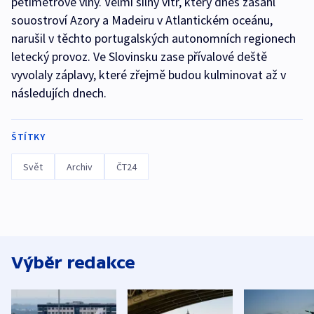
pětimetrové vlny. Velmi silný vítr, který dnes zasáhl
souostroví Azory a Madeiru v Atlantickém oceánu,
narušil v těchto portugalských autonomních regionech
letecký provoz. Ve Slovinsku zase přívalové deště
vyvolaly záplavy, které zřejmě budou kulminovat až v
následujích dnech.
ŠTÍTKY
Svět
Archiv
ČT24
Výběr redakce