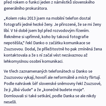
před rokem o funkci jeden z náměstků slovenského
generálního prokurátora.
„Kolem roku 2013 jsem na mobilní telefon dostal
fotografii jedné hezké ženy. Je přirozené, že se mi ženy
líbí. V té době jsem byl před rozvodovým řízením.
Řekněme si upřímně, koho by taková fotografie
nepotěšila,“ řekl Danko o začátku komunikace se
Zsuzsovou. Dodal, že příležitostně ho pak zmíněná žena
kontaktovala a že s ní začal vést nezávaznou až
lehkomyslnou osobní komunikaci.
Ve třech zaznamenaných telefonátech si Danko se
Zsuzsovou vykají, hovoří ale neformálně a místy flirtují.
Podle nahrávek šéf slovenské sněmovny řekl Zsuzsové,
že ji „líbá všude“ a že „konečně budete moje“.
Domlouvali si také setkání, podle Danka se ale nikdy
nesešli.