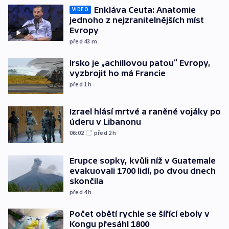
Enkláva Ceuta: Anatomie
VIDEO
jednoho z nejzranitelnějších míst
Evropy
před 43
m
Irsko je „achillovou patou“ Evropy,
vyzbrojit ho má Francie
před 1
h
Izrael hlásí mrtvé a raněné vojáky po
úderu v Libanonu
06:02
před 2
h
Erupce sopky, kvůli níž v Guatemale
evakuovali 1700 lidí, po dvou dnech
skončila
před 4
h
Počet obětí rychle se šířící eboly v
Kongu přesáhl 1800