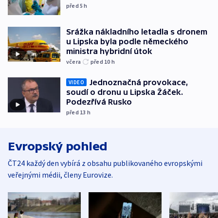
před 5
h
Srážka nákladního letadla s dronem
u Lipska byla podle německého
ministra hybridní útok
včera
před 10
h
Jednoznačná provokace,
VIDEO
soudí o dronu u Lipska Žáček.
Podezřívá Rusko
před 13
h
Evropský pohled
ČT24 každý den vybírá z obsahu publikovaného evropskými
veřejnými médii, členy Eurovize.