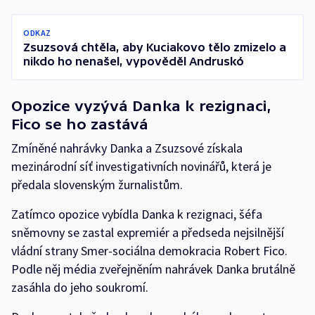
ODKAZ
Zsuzsová chtěla, aby Kuciakovo tělo zmizelo a
nikdo ho nenašel, vypověděl Andruskó
Opozice vyzývá Danka k rezignaci,
Fico se ho zastává
Zmíněné nahrávky Danka a Zsuzsové získala
mezinárodní síť investigativních novinářů, která je
předala slovenským žurnalistům.
Zatímco opozice vybídla Danka k rezignaci, šéfa
sněmovny se zastal expremiér a předseda nejsilnější
vládní strany Smer-sociálna demokracia Robert Fico.
Podle něj média zveřejněním nahrávek Danka brutálně
zasáhla do jeho soukromí.