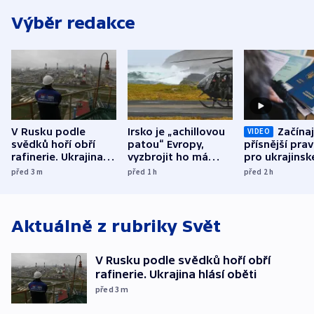
Výběr redakce
V Rusku podle
Irsko je „achillovou
Začínaj
VIDEO
svědků hoří obří
patou“ Evropy,
přísnější prav
rafinerie. Ukrajina
vyzbrojit ho má
pro ukrajinsk
hlásí oběti
Francie
uprchlíky
před 3
m
před 1
h
před 2
h
Aktuálně z rubriky
Svět
V Rusku podle svědků hoří obří
rafinerie. Ukrajina hlásí oběti
před 3
m