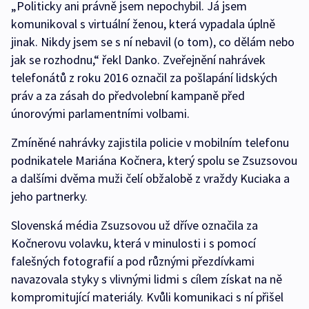
„Politicky ani právně jsem nepochybil. Já jsem
komunikoval s virtuální ženou, která vypadala úplně
jinak. Nikdy jsem se s ní nebavil (o tom), co dělám nebo
jak se rozhodnu,“ řekl Danko. Zveřejnění nahrávek
telefonátů z roku 2016 označil za pošlapání lidských
práv a za zásah do předvolební kampaně před
únorovými parlamentními volbami.
Zmíněné nahrávky zajistila policie v mobilním telefonu
podnikatele Mariána Kočnera, který spolu se Zsuzsovou
a dalšími dvěma muži čelí obžalobě z vraždy Kuciaka a
jeho partnerky.
Slovenská média Zsuzsovou už dříve označila za
Kočnerovu volavku, která v minulosti i s pomocí
falešných fotografií a pod různými přezdívkami
navazovala styky s vlivnými lidmi s cílem získat na ně
kompromitující materiály. Kvůli komunikaci s ní přišel