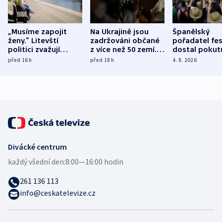
„Musíme zapojit
Na Ukrajině jsou
Španělský
ženy.“ Litevští
zadržováni občané
pořadatel fes
politici zvažují
z více než 50 zemí.
dostal pokut
dohodu o
Bojovali na straně
nekalé prakti
před 16
h
před 18
h
4. 8. 2026
demografii
Ruska
Divácké centrum
každý všední den:
8:00—16:00 hodin
261 136 113
info@ceskatelevize.cz