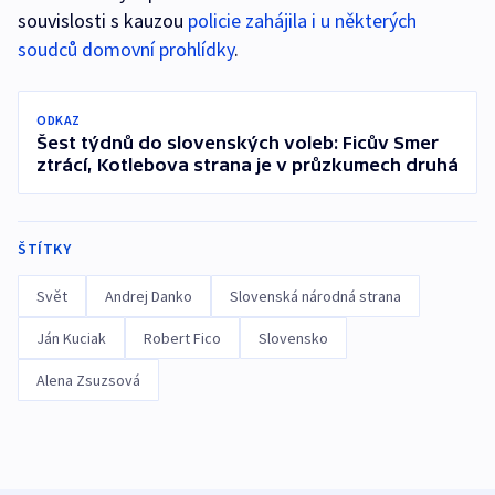
souvislosti s kauzou
policie zahájila i u některých
soudců domovní prohlídky
.
ODKAZ
Šest týdnů do slovenských voleb: Ficův Smer
ztrácí, Kotlebova strana je v průzkumech druhá
ŠTÍTKY
Svět
Andrej Danko
Slovenská národná strana
Ján Kuciak
Robert Fico
Slovensko
Alena Zsuzsová