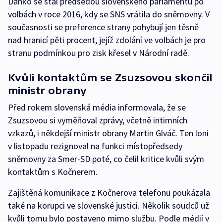
Danko se stal předsedou slovenského parlamentu po
volbách v roce 2016, kdy se SNS vrátila do sněmovny. V
současnosti se preference strany pohybují jen těsně
nad hranicí pěti procent, jejíž zdolání ve volbách je pro
stranu podmínkou pro zisk křesel v Národní radě.
Kvůli kontaktům se Zsuzsovou skončil
ministr obrany
Před rokem slovenská média informovala, že se
Zsuzsovou si vyměňoval zprávy, včetně intimních
vzkazů, i někdejší ministr obrany Martin Glváč. Ten loni
v listopadu rezignoval na funkci místopředsedy
sněmovny za Smer-SD poté, co čelil kritice kvůli svým
kontaktům s Kočnerem.
Zajištěná komunikace z Kočnerova telefonu poukázala
také na korupci ve slovenské justici. Několik soudců už
kvůli tomu bylo postaveno mimo službu. Podle médií v