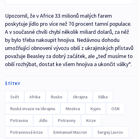
Upozornil, že v Africe 33 milionů malých farem
poskytuje jídlo pro více než 70 procent tamní populace.
A v současné chvíli chybí několik miliard dolarů, za něž
by bylo třeba nakoupit hnojiva. Nedávnou dohodu
umožňující obnovení vývozu obilí z ukrajinských přístavů
považuje Beasley za dobrý začátek, ale „teď musíme to
obilí rozhýbat, dostat ke všem hnojiva a ukončit války“.
ŠTÍTKY
Svět
Afrika
Rusko
Ukrajina
Válka
Ruská invaze na Ukrajinu
Moskva
Kyjev
OSN
Potravina
Jídlo
Potraviny
Krize
Potravinová krize
Emmanuel Macron
Sergej Lavrov