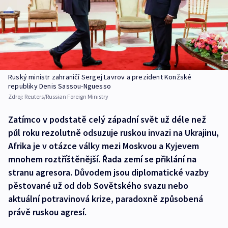
Ruský ministr zahraničí Sergej Lavrov a prezident Konžské
republiky Denis Sassou-Nguesso
Zdroj:
Reuters/Russian Foreign Ministry
Zatímco v podstatě celý západní svět už déle než
půl roku rezolutně odsuzuje ruskou invazi na Ukrajinu,
Afrika je v otázce války mezi Moskvou a Kyjevem
mnohem roztříštěnější. Řada zemí se přiklání na
stranu agresora. Důvodem jsou diplomatické vazby
pěstované už od dob Sovětského svazu nebo
aktuální potravinová krize, paradoxně způsobená
právě ruskou agresí.