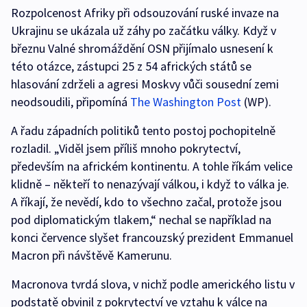
Rozpolcenost Afriky při odsouzování ruské invaze na
Ukrajinu se ukázala už záhy po začátku války. Když v
březnu Valné shromáždění OSN přijímalo usnesení k
této otázce, zástupci 25 z 54 afrických států se
hlasování zdrželi a agresi Moskvy vůči sousední zemi
neodsoudili, připomíná
The Washington Post
(WP).
A řadu západních politiků tento postoj pochopitelně
rozladil. „Viděl jsem příliš mnoho pokrytectví,
především na africkém kontinentu. A tohle říkám velice
klidně – někteří to nenazývají válkou, i když to válka je.
A říkají, že nevědí, kdo to všechno začal, protože jsou
pod diplomatickým tlakem,“ nechal se například na
konci července slyšet francouzský prezident Emmanuel
Macron při návštěvě Kamerunu.
Macronova tvrdá slova, v nichž podle amerického listu v
podstatě obvinil z pokrytectví ve vztahu k válce na