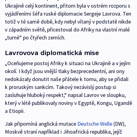
Ukrajině celý kontinent, přitom byla v ostrém rozporu s
vyjádřeními šéfa ruské diplomacie Sergeje Lavrova. Ten
totiž v té samě době, kdy nebyl vítaný v podstatě nikde
v západním světě, přicestoval do Afriky na vlastní malé
„turné“ po čtyřech zemích.
Lavrovova diplomatická mise
„Oceňujeme postoj Afriky k situaci na Ukrajině a v jejím
okolí. I když jsou vnější tlaky bezprecedentní, ani ony
nedokázaly donutit naše přátele k tomu, aby se přidali
k proruským sankcím. Takový nezávislý postup si
zasluhuje hluboký respekt,“ napsal Lavrov ve sloupku,
který v létě publikovaly noviny v Egyptě, Kongu, Ugandě
a Etiopii.
Jak připomíná anglická mutace
Deutsche Welle
(DW),
Moskvě straní například i Jihoafrická republika, jejíž