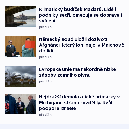
Klimatický budíček Maďarů. Lidé i
podniky šetří, omezuje se doprava i
svícení
před 2
h
Německý soud uložil doživotí
Afghánci, který loni najel v Mnichově
do lidí
před 2
h
Evropská unie má rekordně nízké
zásoby zemního plynu
před 2
h
Nejdražší demokratické primárky v
Michiganu stranu rozdělily. Kvůli
podpoře Izraele
před 3
h