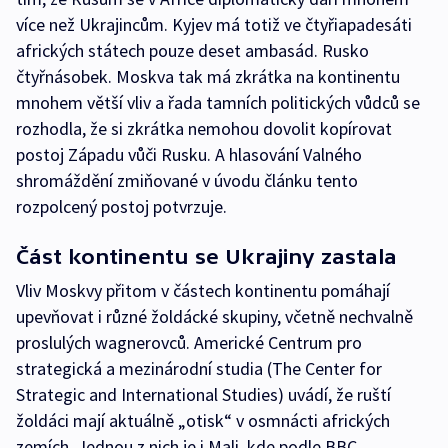
více než Ukrajincům. Kyjev má totiž ve čtyřiapadesáti
afrických státech pouze deset ambasád. Rusko
čtyřnásobek. Moskva tak má zkrátka na kontinentu
mnohem větší vliv a řada tamních politických vůdců se
rozhodla, že si zkrátka nemohou dovolit kopírovat
postoj Západu vůči Rusku. A hlasování Valného
shromáždění zmiňované v úvodu článku tento
rozpolcený postoj potvrzuje.
Část kontinentu se Ukrajiny zastala
Vliv Moskvy přitom v částech kontinentu pomáhají
upevňovat i různé žoldácké skupiny, včetně nechvalně
proslulých wagnerovců. Americké Centrum pro
strategická a mezinárodní studia (The Center for
Strategic and International Studies) uvádí, že ruští
žoldáci mají aktuálně „otisk“ v osmnácti afrických
zemích. Jednou z nich je i Mali, kde podle BBC