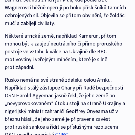
Wagnerovci běžně operují po boku příslušníků tamních
ozbrojených sil. Objevila se přitom obvinění, že žoldáci
mučí a zabíjejí civilisty.
Některé africké země, například Kamerun, přitom
mohou být k zaujetí neutrálního či přímo proruského
postoje ve vztahu k válce na Ukrajině dle BBC
motivovány i veřejným míněním, které je silně
protizápadní.
Rusko nemá na své straně zdaleka celou Afriku.
Například stálý zástupce Ghany při Radě bezpečnosti
OSN Harold Agyeman jasně řekl, že jeho země po
„nevyprovokovaném“ útoku stojí na straně Ukrajiny a
nigerijský ministr zahraničí Geoffrey Onyeama už v
březnu hlásil, že jeho země je připravena zavést
protiruské sankce a řídit se příslušnými rezolucemi
OSN, uvedla americká
CNBC
.