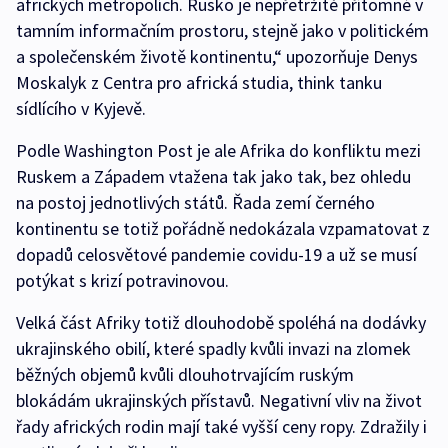
afrických metropolích. Rusko je nepřetržitě přítomné v
tamním informačním prostoru, stejně jako v politickém
a společenském životě kontinentu,“ upozorňuje Denys
Moskalyk z Centra pro africká studia, think tanku
sídlícího v Kyjevě.
Podle Washington Post je ale Afrika do konfliktu mezi
Ruskem a Západem vtažena tak jako tak, bez ohledu
na postoj jednotlivých států. Řada zemí černého
kontinentu se totiž pořádně nedokázala vzpamatovat z
dopadů celosvětové pandemie covidu-19 a už se musí
potýkat s krizí potravinovou.
Velká část Afriky totiž dlouhodobě spoléhá na dodávky
ukrajinského obilí, které spadly kvůli invazi na zlomek
běžných objemů kvůli dlouhotrvajícím ruským
blokádám ukrajinských přístavů. Negativní vliv na život
řady afrických rodin mají také vyšší ceny ropy. Zdražily i