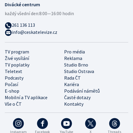
Divácké centrum
každý všední den:
8:00—16:00 hodin
261 136 113
info@ceskatelevize.cz
TV program
Pro média
Živé vysílání
Reklama
TV poplatky
Studio Brno
Teletext
Studio Ostrava
Podcasty
Rada ČT
Počasí
Kariéra
E-shop
Podávání námětů
Mobilní a TV aplikace
Časté dotazy
Vše o ČT
Kontakty
Instagram
Facebook
YouTube
X
Threads