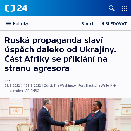
Sport
SLEDOVAT
Rubriky
Ruská propaganda slaví
úspěch daleko od Ukrajiny.
Část Afriky se přiklání na
stranu agresora
pez
29. 9. 2022
29. 9. 2022
|
Zdroj:
The Washington Post
,
Deutsche Welle
,
Kyiv
Independent
,
AP
,
CNBC