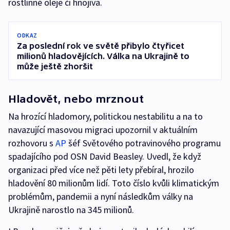
rostlinné oleje či hnojiva.
ODKAZ
Za poslední rok ve světě přibylo čtyřicet
milionů hladovějících. Válka na Ukrajině to
může ještě zhoršit
Hladovět, nebo mrznout
Na hrozící hladomory, politickou nestabilitu a na to
navazující masovou migraci upozornil v aktuálním
rozhovoru s
AP
šéf Světového potravinového programu
spadajícího pod OSN David Beasley. Uvedl, že když
organizaci před více než pěti lety přebíral, hrozilo
hladovění 80 milionům lidí. Toto číslo kvůli klimatickým
problémům, pandemii a nyní následkům války na
Ukrajině narostlo na 345 milionů.