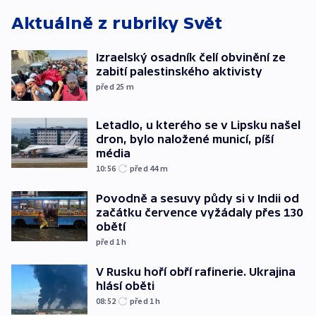
Aktuálně z rubriky
Svět
Izraelský osadník čelí obvinění ze
zabití palestinského aktivisty
před 25
m
Letadlo, u kterého se v Lipsku našel
dron, bylo naložené municí, píší
média
10:56
před 44
m
Povodně a sesuvy půdy si v Indii od
začátku července vyžádaly přes 130
obětí
před 1
h
V Rusku hoří obří rafinerie. Ukrajina
hlásí oběti
08:52
před 1
h