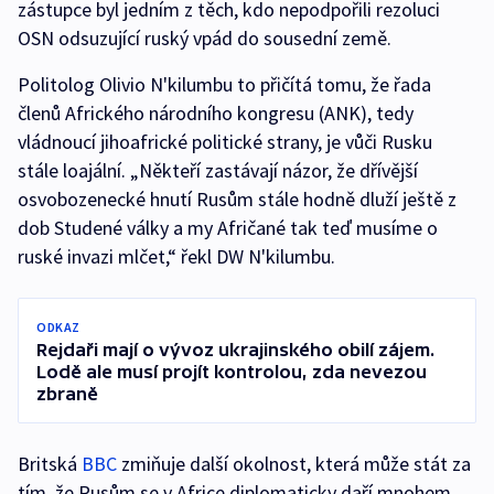
zástupce byl jedním z těch, kdo nepodpořili rezoluci
OSN odsuzující ruský vpád do sousední země.
Politolog Olivio N'kilumbu to přičítá tomu, že řada
členů Afrického národního kongresu (ANK), tedy
vládnoucí jihoafrické politické strany, je vůči Rusku
stále loajální. „Někteří zastávají názor, že dřívější
osvobozenecké hnutí Rusům stále hodně dluží ještě z
dob Studené války a my Afričané tak teď musíme o
ruské invazi mlčet,“ řekl DW N'kilumbu.
ODKAZ
Rejdaři mají o vývoz ukrajinského obilí zájem.
Lodě ale musí projít kontrolou, zda nevezou
zbraně
Britská
BBC
zmiňuje další okolnost, která může stát za
tím, že Rusům se v Africe diplomaticky daří mnohem