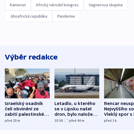
Kamerun
Africký národní kongres
Vagnerova skupina
Jihoafrická republika
Pandemie
Výběr redakce
Izraelský osadník
Letadlo, u kterého
Rencar neusp
čelí obvinění ze
se v Lipsku našel
Nejvyššího s
zabití palestinského
dron, bylo naložené
Vleklý spor s
aktivisty
municí, píší média
reklamní plo
před 25
m
10:56
před 44
m
před 1
h
končí