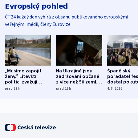
Evropský pohled
ČT24 každý den vybírá z obsahu publikovaného evropskými
veřejnými médii, členy Eurovize.
„Musíme zapojit
Na Ukrajině jsou
Španělský
ženy.“ Litevští
zadržováni občané
pořadatel fes
politici zvažují
z více než 50 zemí.
dostal pokut
dohodu o
Bojovali na straně
nekalé prakti
před 22
h
před 23
h
4. 8. 2026
demografii
Ruska