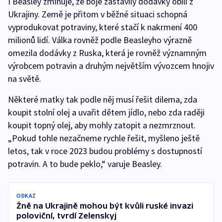
I Beasley zmiňuje, že boje zastavily dodávky obilí z
Ukrajiny. Země je přitom v běžné situaci schopná
vyprodukovat potraviny, které stačí k nakrmení 400
milionů lidí. Válka rovněž podle Beasleyho výrazně
omezila dodávky z Ruska, která je rovněž významným
výrobcem potravin a druhým největším vývozcem hnojiv
na světě.
Některé matky tak podle něj musí řešit dilema, zda
koupit stolní olej a uvařit dětem jídlo, nebo zda raději
koupit topný olej, aby mohly zatopit a nezmrznout.
„Pokud tohle nezačneme rychle řešit, myšleno ještě
letos, tak v roce 2023 budou problémy s dostupností
potravin. A to bude peklo,“ varuje Beasley.
ODKAZ
Žně na Ukrajině mohou být kvůli ruské invazi
poloviční, tvrdí Zelenskyj