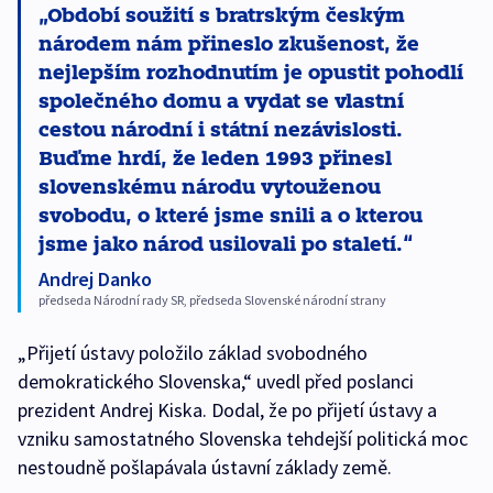
Období soužití s bratrským českým
národem nám přineslo zkušenost, že
nejlepším rozhodnutím je opustit pohodlí
společného domu a vydat se vlastní
cestou národní i státní nezávislosti.
Buďme hrdí, že leden 1993 přinesl
slovenskému národu vytouženou
svobodu, o které jsme snili a o kterou
jsme jako národ usilovali po staletí.
Andrej Danko
předseda Národní rady SR, předseda Slovenské národní strany
„Přijetí ústavy položilo základ svobodného
demokratického Slovenska,“ uvedl před poslanci
prezident Andrej Kiska. Dodal, že po přijetí ústavy a
vzniku samostatného Slovenska tehdejší politická moc
nestoudně pošlapávala ústavní základy země.