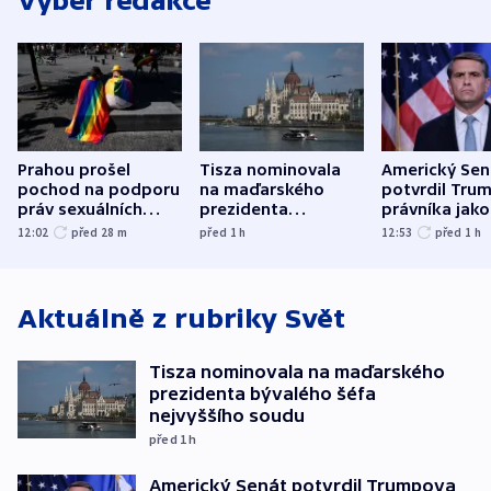
Výběr redakce
Prahou prošel
Tisza nominovala
Americký Sen
pochod na podporu
na maďarského
potvrdil Tru
práv sexuálních
prezidenta
právníka jako
menšin
bývalého šéfa
ministra
12:02
před 28
m
před 1
h
12:53
před 1
h
nejvyššího soudu
spravedlnost
Aktuálně z rubriky
Svět
Tisza nominovala na maďarského
prezidenta bývalého šéfa
nejvyššího soudu
před 1
h
Americký Senát potvrdil Trumpova