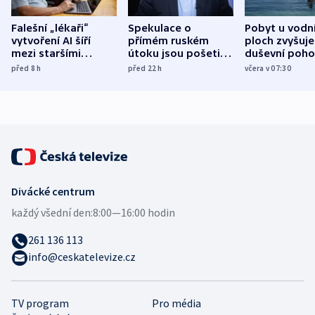
Falešní „lékaři“
Spekulace o
Pobyt u vodn
vytvoření AI šíří
přímém ruském
ploch zvyšuje
mezi staršími
útoku jsou pošetilé,
duševní poho
Poláky nebezpečné
míní estonský
ukázala
před 8
h
před 22
h
včera v 07:30
zdravotní rady
bezpečnostní
mezinárodní 
expert
Divácké centrum
každý všední den:
8:00—16:00 hodin
261 136 113
info@ceskatelevize.cz
TV program
Pro média