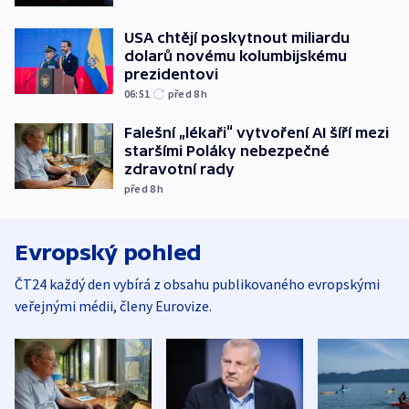
USA chtějí poskytnout miliardu
dolarů novému kolumbijskému
prezidentovi
06:51
před 8
h
Falešní „lékaři“ vytvoření AI šíří mezi
staršími Poláky nebezpečné
zdravotní rady
před 8
h
Evropský pohled
ČT24 každý den vybírá z obsahu publikovaného evropskými
veřejnými médii, členy Eurovize.