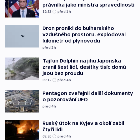
právníka jako ministra spravedlnosti
12:53
před 1
h
Dron pronikl do bulharského
vzdušného prostoru, explodoval
kilometr od plynovodu
před 2
h
Tajfun Dolphin na jihu Japonska
zranil šest lidí, desítky tisíc domů
jsou bez proudu
09:15
před 4
h
Pentagon zveřejnil další dokumenty
o pozorování UFO
před 4
h
Ruský útok na Kyjev a okolí zabil
čtyři lidi
08:20
před 4
h