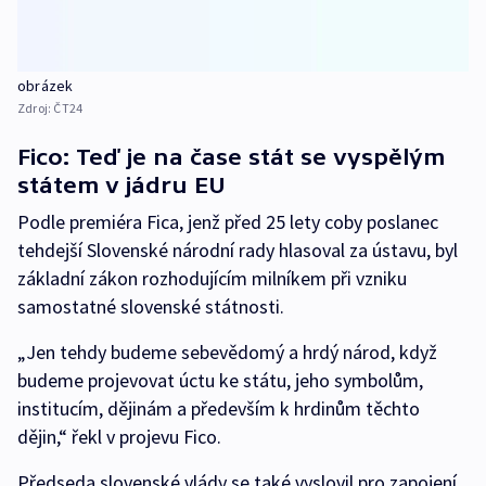
obrázek
Zdroj:
ČT24
Fico: Teď je na čase stát se vyspělým
státem v jádru EU
Podle premiéra Fica, jenž před 25 lety coby poslanec
tehdejší Slovenské národní rady hlasoval za ústavu, byl
základní zákon rozhodujícím milníkem při vzniku
samostatné slovenské státnosti.
„Jen tehdy budeme sebevědomý a hrdý národ, když
budeme projevovat úctu ke státu, jeho symbolům,
institucím, dějinám a především k hrdinům těchto
dějin,“ řekl v projevu Fico.
Předseda slovenské vlády se také vyslovil pro zapojení