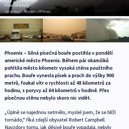
Písečná bouře
Zdroj:
Ross D. Franklin/AP Photo
Phoenix – Silná písečná bouře postihla v pondělí
americké město Phoenix. Během pár okamžiků
pohltila město kilometr vysoká stěna pouštního
prachu. Bouře vynesla písek a prach do výšky 900
metrů, foukal vítr o rychlosti až 48 kilometrů za
hodinu, s poryvy až 64 kilometrů v hodině. Přes
písečnou stěnu nebylo skoro nic vidět.
„Úplně se najednou setmělo, myslel jsem, že se blíží
tornádo,“ říká zdejší obyvatel Robert Campbell.
Navzdory tomu, jak děsivě bouře vypadala, nebyly