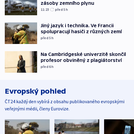
zásoby zemního plynu
11:23
před 5
h
Jiný jazyk i technika. Ve Francii
spolupracují hasiči z různých zemí
před 5
h
Na Cambridgeské univerzitě skončil
profesor obviněný z plagiátorství
před 6
h
Evropský pohled
ČT24 každý den vybírá z obsahu publikovaného evropskými
veřejnými médii, členy Eurovize.