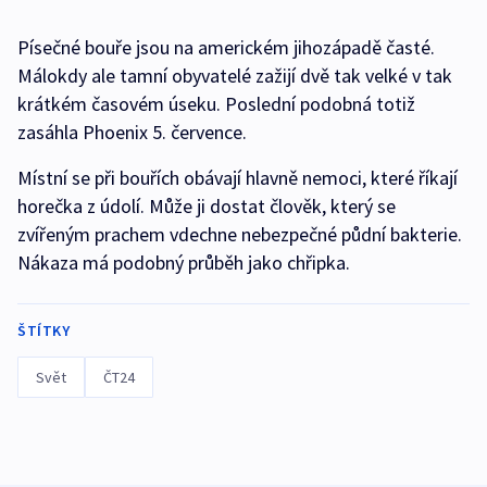
Písečné bouře jsou na americkém jihozápadě časté.
Málokdy ale tamní obyvatelé zažijí dvě tak velké v tak
krátkém časovém úseku. Poslední podobná totiž
zasáhla Phoenix 5. července.
Místní se při bouřích obávají hlavně nemoci, které říkají
horečka z údolí. Může ji dostat člověk, který se
zvířeným prachem vdechne nebezpečné půdní bakterie.
Nákaza má podobný průběh jako chřipka.
ŠTÍTKY
Svět
ČT24