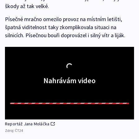
škody až tak velké.
Písečné mračno omezilo provoz na místním letišti,
špatná viditelnost taky zkomplikovala situaci na
silnicích. Písečnou bouři doprovázel i silný vítr a liják.
Nahrávám video
Reportáž Jana Moláčka
Zdroj:
ČT24