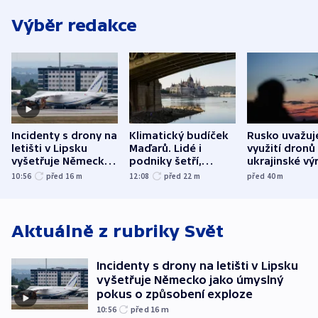
Výběr redakce
Incidenty s drony na
Klimatický budíček
Rusko uvažuj
letišti v Lipsku
Maďarů. Lidé i
využití dronů
vyšetřuje Německo
podniky šetří,
ukrajinské vý
jako úmyslný pokus
omezuje se doprava
útokům v Pob
10:56
před 16
m
12:08
před 22
m
před 40
m
o způsobení
i svícení
tvrdí Litva
exploze
Aktuálně z rubriky
Svět
Incidenty s drony na letišti v Lipsku
vyšetřuje Německo jako úmyslný
pokus o způsobení exploze
10:56
před 16
m