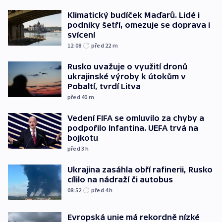
Klimatický budíček Maďarů. Lidé i
podniky šetří, omezuje se doprava i
svícení
12:08
před 22
m
Rusko uvažuje o využití dronů
ukrajinské výroby k útokům v
Pobaltí, tvrdí Litva
před 40
m
Vedení FIFA se omluvilo za chyby a
podpořilo Infantina. UEFA trvá na
bojkotu
před 3
h
Ukrajina zasáhla obří rafinerii, Rusko
cílilo na nádraží či autobus
08:52
před 4
h
Evropská unie má rekordně nízké