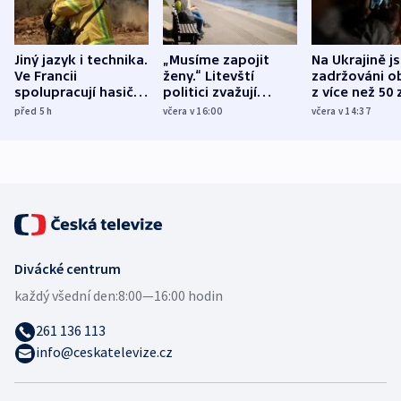
Jiný jazyk i technika.
„Musíme zapojit
Na Ukrajině j
Ve Francii
ženy.“ Litevští
zadržováni o
spolupracují hasiči z
politici zvažují
z více než 50 
různých zemí
dohodu o
Bojovali na s
před 5
h
včera v 16:00
včera v 14:37
demografii
Ruska
Divácké centrum
každý všední den:
8:00—16:00 hodin
261 136 113
info@ceskatelevize.cz