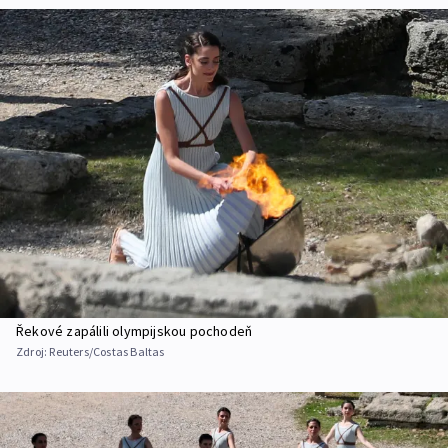
Řekové zapálili olympijskou pochodeň
Zdroj:
Reuters/Costas Baltas