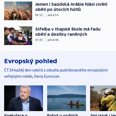
Jemen i Saúdská Arábie hlásí civilní
oběti po útocích hútíů
03:12
před 3
h
Střelba v thajské škole má řadu
obětí a desítky raněných
07:33
před 4
h
Evropský pohled
ČT24 každý den vybírá z obsahu publikovaného evropskými
veřejnými médii, členy Eurovize.
Spekulace o
Pobyt u vodních
Jiný jazyk i t