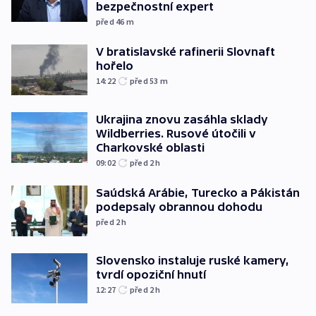
bezpečnostní expert
před 46
m
V bratislavské rafinerii Slovnaft
hořelo
14:22
před 53
m
Ukrajina znovu zasáhla sklady
Wildberries. Rusové útočili v
Charkovské oblasti
09:02
před 2
h
Saúdská Arábie, Turecko a Pákistán
podepsaly obrannou dohodu
před 2
h
Slovensko instaluje ruské kamery,
tvrdí opoziční hnutí
12:27
před 2
h