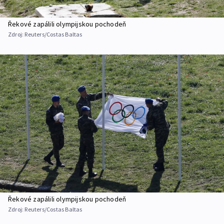
Řekové zapálili olympijskou pochodeň
Zdroj:
Reuters/Costas Baltas
Řekové zapálili olympijskou pochodeň
Zdroj:
Reuters/Costas Baltas