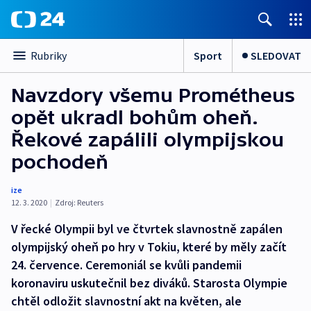
Sport
SLEDOVAT
Rubriky
Navzdory všemu Prométheus
opět ukradl bohům oheň.
Řekové zapálili olympijskou
pochodeň
ize
12. 3. 2020
|
Zdroj:
Reuters
V řecké Olympii byl ve čtvrtek slavnostně zapálen
olympijský oheň po hry v Tokiu, které by měly začít
24. července. Ceremoniál se kvůli pandemii
koronaviru uskutečnil bez diváků. Starosta Olympie
chtěl odložit slavnostní akt na květen, ale