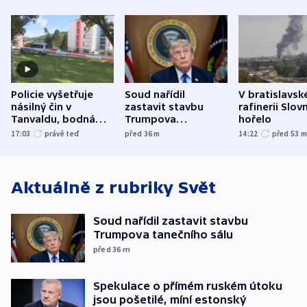
Policie vyšetřuje
Soud nařídil
V bratislavsk
násilný čin v
zastavit stavbu
rafinerii Slov
Tanvaldu, bodná
Trumpova
hořelo
zranění při něm
tanečního sálu
17:03
právě teď
před 36
m
14:22
před 53
utrpěli tři lidé
Aktuálně z rubriky
Svět
Soud nařídil zastavit stavbu
Trumpova tanečního sálu
před 36
m
Spekulace o přímém ruském útoku
jsou pošetilé, míní estonský