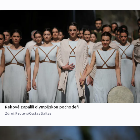
Řekové zapálili olympijskou pochodeň
Zdroj:
Reuters/Costas Baltas