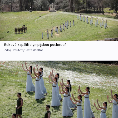
Řekové zapálili olympijskou pochodeň
Zdroj:
Reuters/Costas Baltas