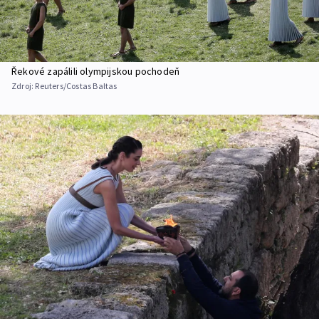
Řekové zapálili olympijskou pochodeň
Zdroj:
Reuters/Costas Baltas