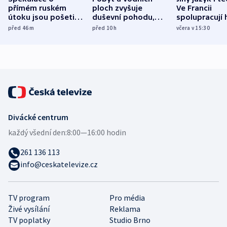
přímém ruském
ploch zvyšuje
Ve Francii
útoku jsou pošetilé,
duševní pohodu,
spolupracují h
míní estonský
ukázala
různých zemí
před 46
m
před 10
h
včera v 15:30
bezpečnostní
mezinárodní studie
expert
Divácké centrum
každý všední den:
8:00—16:00 hodin
261 136 113
info@ceskatelevize.cz
TV program
Pro média
Živé vysílání
Reklama
TV poplatky
Studio Brno