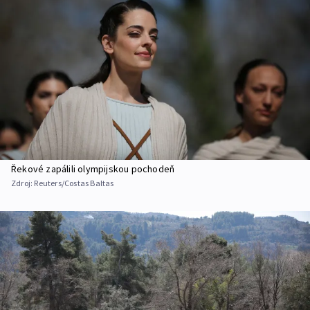
Řekové zapálili olympijskou pochodeň
Zdroj:
Reuters/Costas Baltas