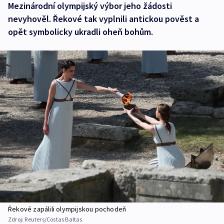
Mezinárodní olympijský výbor jeho žádosti
nevyhověl. Řekové tak vyplnili antickou pověst a
opět symbolicky ukradli oheň bohům.
Řekové zapálili olympijskou pochodeň
Zdroj:
Reuters/Costas Baltas