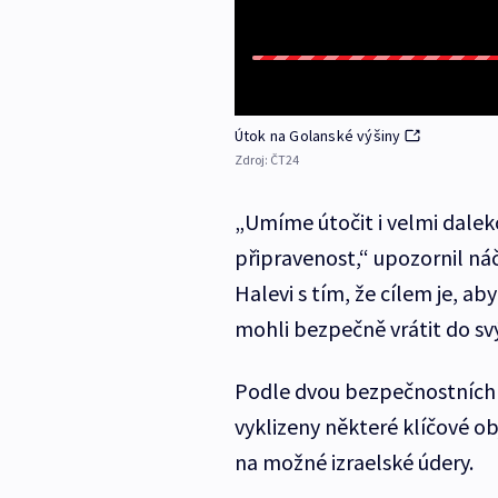
Útok na Golanské výšiny
Zdroj:
ČT24
„Umíme útočit i velmi daleko
připravenost,“ upozornil ná
Halevi s tím, že cílem je, ab
mohli bezpečně vrátit do s
Podle dvou bezpečnostních 
vyklizeny některé klíčové o
na možné izraelské údery.