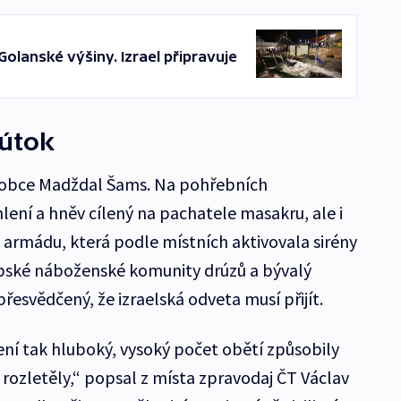
olanské výšiny. Izrael připravuje
útok
 obce Madždal Šams. Na pohřebních
lení a hněv cílený na pachatele masakru, ale i
 a armádu, která podle místních aktivovala sirény
abské náboženské komunity drúzů a bývalý
přesvědčený, že izraelská odveta musí přijít.
ní tak hluboký, vysoký počet obětí způsobily
i rozletěly,“ popsal z místa zpravodaj ČT Václav