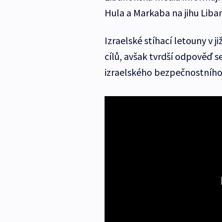
Hula a Markaba na jihu Lib
Izraelské stíhací letouny v j
cílů, avšak tvrdší odpověď 
izraelského bezpečnostního k