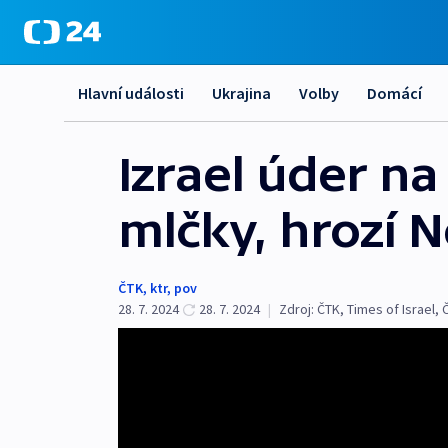
Hlavní události
Ukrajina
Volby
Domácí
Izrael úder n
mlčky, hrozí 
ČTK
,
ktr
,
pov
28. 7. 2024
28. 7. 2024
|
Zdroj:
ČTK
,
Times of Israel
,