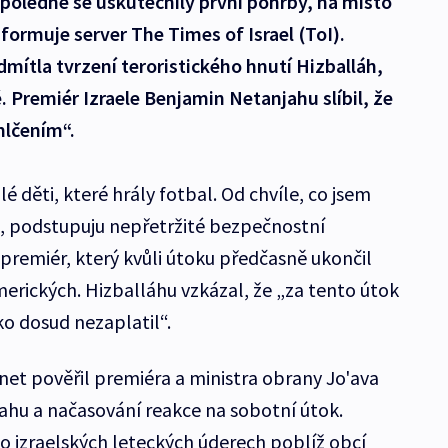
dopoledne se uskutečnily první pohřby, na místo
informuje server The Times of Israel (ToI).
ítla tvrzení teroristického hnutí Hizballáh,
 Premiér Izraele Benjamin Netanjahu slíbil, že
mlčením“.
 děti, které hrály fotbal. Od chvíle, co jsem
, podstupuju nepřetržité bezpečnostní
 premiér, který kvůli útoku předčasně ukončil
erických. Hizballáhu vzkázal, že „za tento útok
ko dosud nezaplatil“.
net pověřil premiéra a ministra obrany Jo'ava
sahu a načasování reakce na sobotní útok.
o izraelských leteckých úderech poblíž obcí