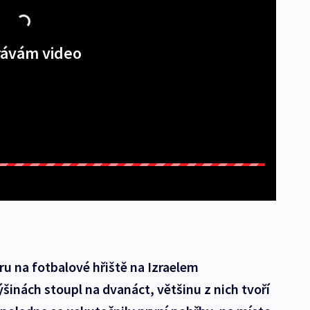
ávám video
u na fotbalové hřiště na Izraelem
inách stoupl na dvanáct, většinu z nich tvoří