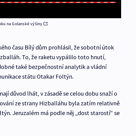
oku na Golanské výšiny
kého času Bílý dům prohlásil, že sobotní útok
balláh. To, že raketu vypálilo toto hnutí,
obné také bezpečnostní analytik a vládní
unikace státu Otakar Foltýn.
ají důvod lhát, v zásadě se celou dobu snaží o
ování ze strany Hizballáhu byla zatím relativně
ýn. Jeruzalém má podle něj „dost starostí“ se