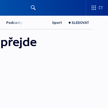
ČT
Podcasty
Sport
SLEDOVAT
epřejde