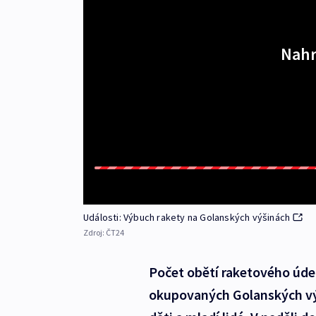
Nahr
Události: Výbuch rakety na Golanských výšinách
Zdroj:
ČT24
Počet obětí raketového úder
okupovaných Golanských výš