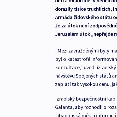
děti a mladí lidé. V neděli 
dorazily tisíce truchlících, 
Armáda židovského státu odm
že za útok není zodpovědné.
Jeruzalém útok „nepřejde 
„Mezi zavražděnými byly malé
byl o katastrofě informován
konzultace,“ uvedl izraelský
návštěvu Spojených států am
zaplatí tak vysokou cenu, ja
Izraelský bezpečnostní kabi
Galanta, aby rozhodli o roz
Libanonská média informují 