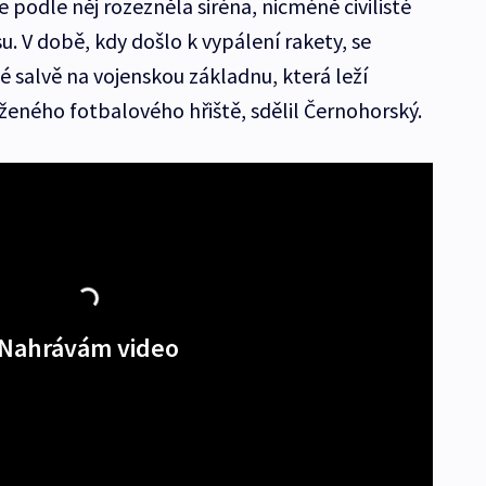
podle něj rozezněla siréna, nicméně civilisté
u. V době, kdy došlo k vypálení rakety, se
vé salvě na vojenskou základnu, která leží
ženého fotbalového hřiště, sdělil Černohorský.
Nahrávám video