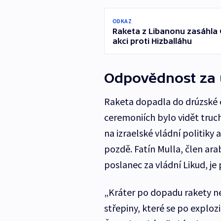
ODKAZ
Raketa z Libanonu zasáhla G
akci proti Hizballáhu
Odpovědnost za 
Raketa dopadla do drúzské
ceremoniích bylo vidět truch
na izraelské vládní politiky
pozdě. Fatín Mulla, člen ar
poslanec za vládní Likud, je 
„Kráter po dopadu rakety ne
střepiny, které se po exploz