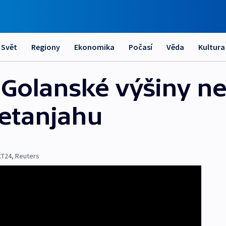
Svět
Regiony
Ekonomika
Počasí
Věda
Kultura
a Golanské výšiny n
Netanjahu
ČT24
,
Reuters