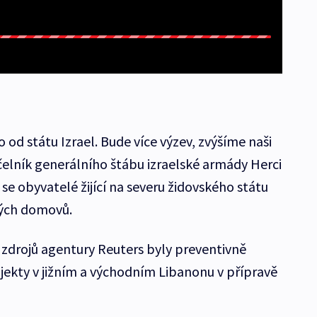
 od státu Izrael. Bude více výzev, zvýšíme naši
čelník generálního štábu izraelské armády Herci
y se obyvatelé žijící na severu židovského státu
vých domovů.
zdrojů agentury Reuters byly preventivně
bjekty v jižním a východním Libanonu v přípravě