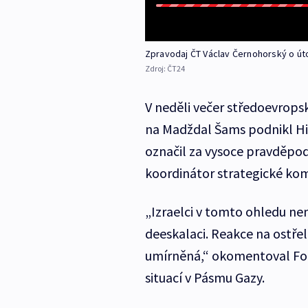
Zpravodaj ČT Václav Černohorský o út
Zdroj:
ČT24
V neděli večer středoevrops
na Madždal Šams podnikl Hiz
označil za vysoce pravděpod
koordinátor strategické kom
„Izraelci v tomto ohledu nem
deeskalaci. Reakce na ostřel
umírněná,“ okomentoval Folt
situací v Pásmu Gazy.