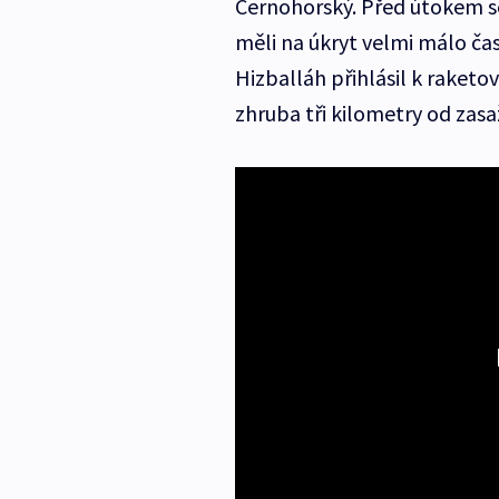
Černohorský. Před útokem se 
měli na úkryt velmi málo čas
Hizballáh přihlásil k raketo
zhruba tři kilometry od zasa