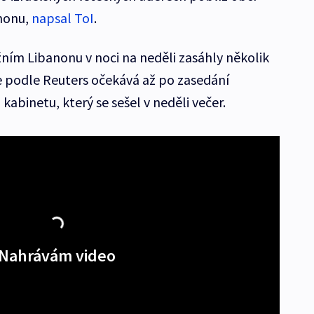
anonu,
napsal ToI
.
ižním Libanonu v noci na neděli zasáhly několik
se podle Reuters očekává až po zasedání
abinetu, který se sešel v neděli večer.
Nahrávám video